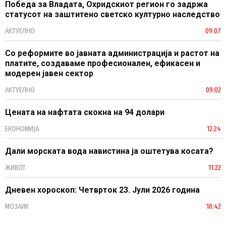
Победа за Владата, Охридскиот регион го задржа
статусот на заштитено светско културно наследство
АКТУЕЛНО
09:07
Со реформите во јавната администрација и растот на
платите, создаваме професионален, ефикасен и
модерен јавен сектор
АКТУЕЛНО
09:02
Цената на нафтата скокна на 94 долари
ЕКОНОМИЈА
12:24
Дали морската вода навистина ја оштетува косата?
ЖИВОТ
11:22
Дневен хороскоп: Четврток 23. Јули 2026 година
МОЗАИК
10:42