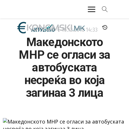
АКТУЕЛНО
АКТУЕЛНО
16.12.2018
14:33
Македонското
ЕКОНОМИЈА
МНР се огласи за
ФИНАНСИИ
автобуската
БАНКАРСТВО
несреќа во која
ЖИВОТ
загинаа 3 лица
МОЗАИК