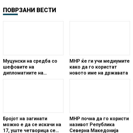
ПОВРЗАНИ ВЕСТИ
Муцунски на средба со
МНР ќе ги учи медиумите
шефовите на
како да го користат
дипломатиите на
новото име на државата
членките и кандидатите
за членство во ЕУ
Бројот на загинати
МНР почна да го користи
можно е да се искачи на
називот Република
17, уште четворица се
Северна Македонија