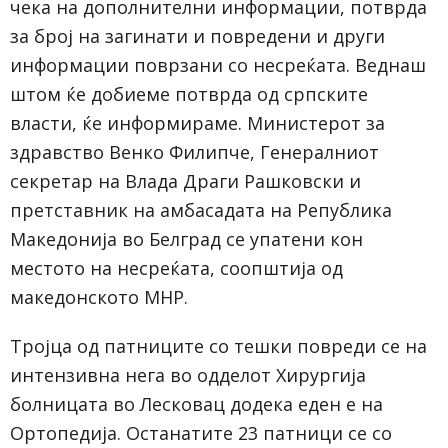
чека на дополнителни информации, потврда
за број на загинати и повредени и други
информации поврзани со несреќата. Веднаш
штом ќе добиеме потврда од српските
власти, ќе информираме. Министерот за
здравство Венко Филипче, Генералниот
секретар на Влада Драги Рашковски и
претставник на амбасадата на Република
Македонија во Белград се упатени кон
местото на несреќата, соопштија од
македонското МНР.
Тројца од патниците со тешки повреди се на
интензивна нега во одделот Хирургија
болницата во Лесковац додека еден е на
Ортопедија. Останатите 23 патници се со