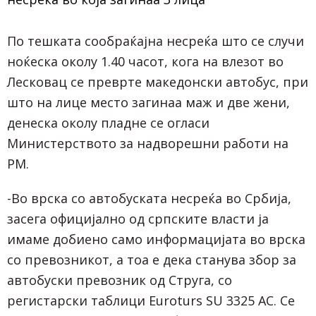
По тешката сообраќајна несреќа што се случи
ноќеска околу 1.40 часот, кога на влезот во
Лесковац се преврте македонски автобус, при
што на лице место загинаа маж и две жени,
денеска околу пладне се огласи
Министерството за надворешни работи на
РМ.
-Во врска со автобуската несреќа во Србија,
засега официјално од српските власти ја
имаме добиено само информацијата во врска
со превозникот, а тоа е дека станува збор за
автобуски превозник од Струга, со
регистарски таблици Euroturs SU 3325 AC. Се