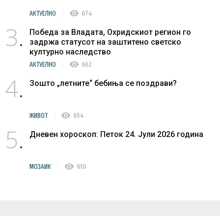
visibility
АКТУЕЛНО
674
3
Победа за Владата, Охридскиот регион го
задржа статусот на заштитено светско
културно наследство
visibility
АКТУЕЛНО
662
4
Зошто „летните“ бебиња се поздрави?
visibility
ЖИВОТ
654
5
Дневен хороскоп: Петок 24. Јули 2026 година
visibility
МОЗАИК
610