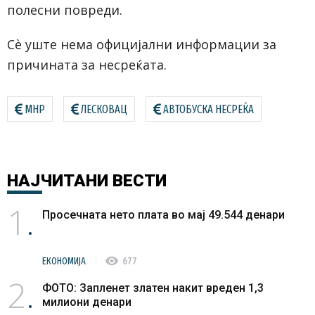
полесни повреди.
Сѐ уште нема официјални информации за
причината за несреќата.
МНР
ЛЕСКОВАЦ
АВТОБУСКА НЕСРЕЌА
НАЈЧИТАНИ
ВЕСТИ
1
Просечната нето плата во мај 49.544 денари
visibility
ЕКОНОМИЈА
677
2
ФОТО: Запленет златен накит вреден 1,3
милиони денари