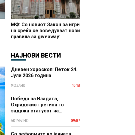
МФ: Со новиот Закон за игри
на среќа се воведуваат нови
правила за giveaway:
Дозвола, надоместок и
јасно утврдени услови за
организирање
НАЈНОВИ ВЕСТИ
Дневен хороскоп: Петок 24.
Јули 2026 година
МОЗАИК
10:18
Победа за Владата,
Охридскиот регион го
задржа статусот на
заштитено светско културно
АКТУЕЛНО
09:07
наследство
Со реформите во јавната