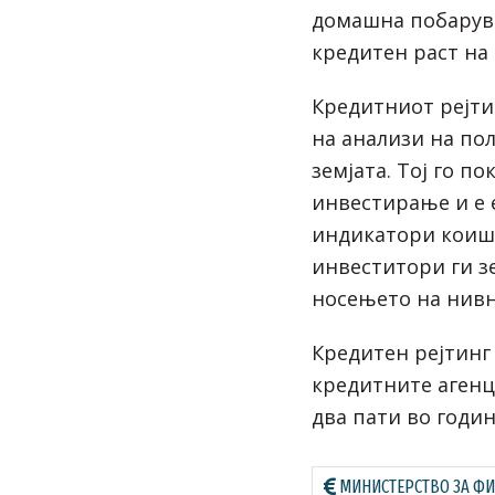
домашна побарува
кредитен раст на
Кредитниот рејти
на анализи на по
земјата. Тој го п
инвестирање и е 
индикатори коиш
инвеститори ги з
носењето на нивн
Кредитен рејтинг 
кредитните агенци
два пати во годин
МИНИСТЕРСТВО ЗА Ф