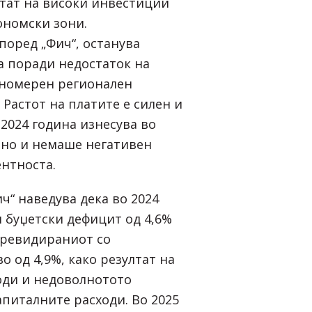
лтат на високи инвестиции
ономски зони.
поред „Фич“, останува
а поради недостаток на
номерен регионален
 Растот на платите е силен и
2024 година изнесува во
шно и немаше негативен
ентноста.
ч“ наведува дека во 2024
н буџетски дефицит од 4,6%
 ревидираниот со
о од 4,9%, како резултат на
оди и недоволнотото
питалните расходи. Во 2025