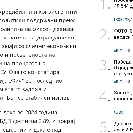
1
Просечн
49.544 
кредибилни и конзистентни
политики поддржани преку
ЕКОНОМИЈА
2
олитика на фиксен девизен
ФОТО: З
показатели за управуање во
вреден 
и земји со слични економски
АКТУЕЛНО
о и посветеноста на
3
Победа 
 на процесот на
Охридск
ЕУ. Ова го констатира
статусо
ија „Фич“ во последниот
културн
АКТУЕЛНО
емјата го задржа и
4
Зошто „
г ББ+ со стабилен изглед.
поздра
 дека во 2024 година
ЖИВОТ
5
БДП достигна 2,8% и покрај
Дневен 
ешкотии и дека е над
Јули 20