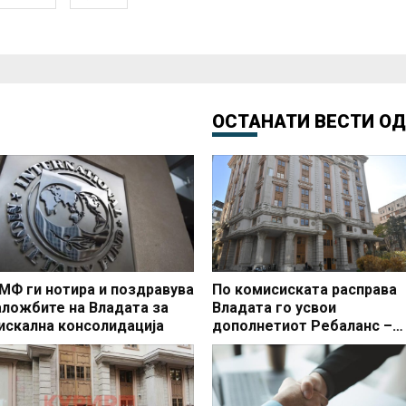
ОСТАНАТИ ВЕСТИ О
МФ ги нотира и поздравува
По комисиската расправа
аложбите на Владата за
Владата го усвои
искална консолидација
дополнетиот Ребаланс –
обезбедени средства и за
поддршка на земјоделките
жртвите на семејно и
родово насилство