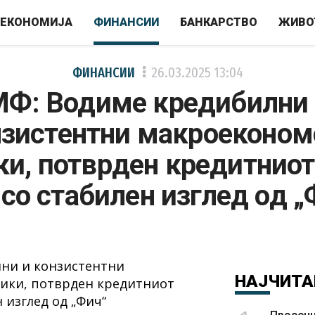
ЕКОНОМИЈА
ФИНАНСИИ
БАНКАРСТВО
ЖИВО
ФИНАНСИИ
26.03.2025
13:04
Ф: Водиме кредибилни
нзистентни макроеконом
и, потврден кредитниот
 со стабилен изглед од „
НАЈЧИТА