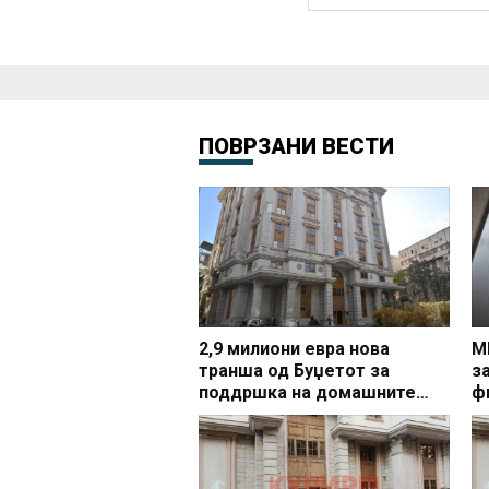
ПОВРЗАНИ ВЕСТИ
2,9 милиони евра нова
М
транша од Буџетот за
з
поддршка на домашните
ф
компании, досега пласирани
над 227 милиони евра