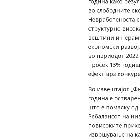
година како резу
во слободните ек
Невработеноста с
структурно висок
вештини и нерам
економски развој.
во периодот 2022-
просек 13% годи
ефект врз конкур
Во извештајот „Фи
година е остваре
што е помалку од
Ребалансот на нив
повисоките прих
извршување на ка