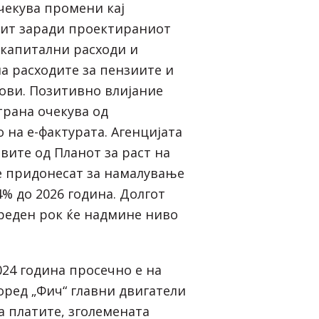
чекува промени кај
цит заради проектираниот
 капитални расходи и
 расходите за пензиите и
ови. Позитивно влијание
трана очекува од
 на е-фактурата. Агенцијата
вите од Планот за раст на
е придонесат за намалување
% до 2026 година. Долгот
среден рок ќе надмине ниво
024 година просечно е на
оред „Фич“ главни двигатели
а платите, зголемената