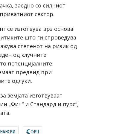
чка, заедно со силниот
 приватниот сектор.
нг се изготвува врз основа
литиките што ги спроведува
окажува степенот на ризик од
еден од клучните
то потенцијалните
емаат предвид при
ите одлуки.
за земјата изготвуваат
и „Фич“ и Стандард и пурс“,
ата.
ИНАНСИИ
ФИЧ