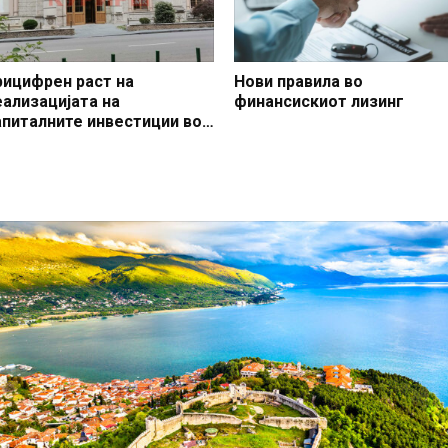
рицифрен раст на
Нови правила во
еализацијата на
финансискиот лизинг
апиталните инвестиции во
рвите два месеца од 2026
одина