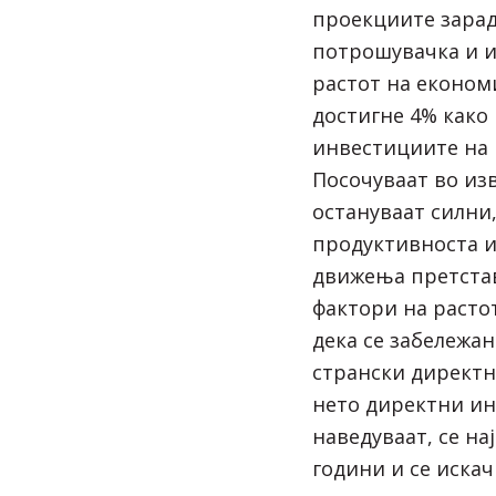
проекциите зарад
потрошувачка и и
растот на економи
достигне 4% како 
инвестициите на 
Посочуваат во из
остануваат силни,
продуктивноста 
движења претста
фактори на расто
дека се забележа
странски директн
нето директни ин
наведуваат, се на
години и се искач