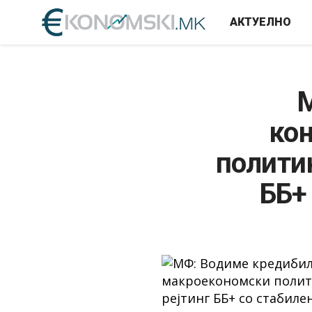
АКТУЕЛНО
М
ко
политик
ББ+