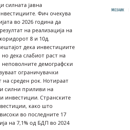
и силната јавна
МОЗАИК
нвестициите. Фич очекува
јата во 2026 година да
резултат на реализација на
коридорот 8 и 10д.
вештајот дека инвестициите
 но дека слабиот раст на
и неповолните демографски
вуваат ограничувачки
т на среден рок. Нотираат
ни силни приливи на
и инвестиции. Странските
вестиции, како што
јвисоки во последните 17
ија на 7,1% од БДП во 2024