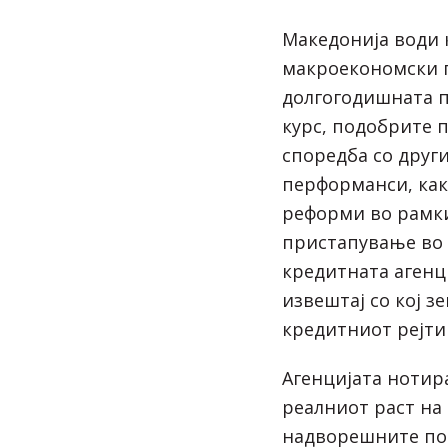
Македонија води 
макроекономски 
долгогодишната п
курс, подобрите 
споредба со друг
перформанси, как
реформи во рамки
пристапување во 
кредитната агенц
извештај со кој з
кредитниот рејтин
Агенцијата нотира
реалниот раст на 
надворешните пот