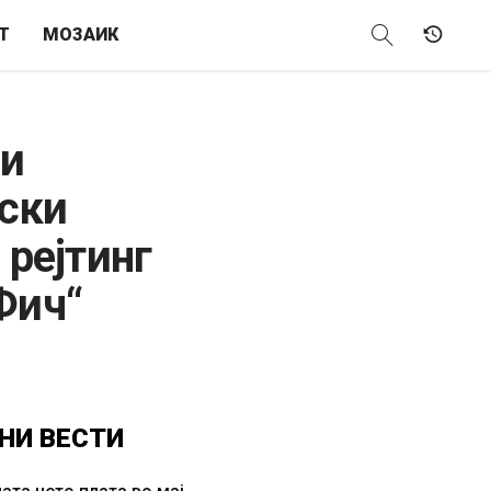
Т
МОЗАИК
 и
ски
 рејтинг
Фич“
НИ
ВЕСТИ