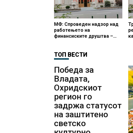
МФ: Спроведен надзор над
Т
работењето на
р
финансиските друштва –
к
констатирани измамнички
п
трговски практики
г
ТОП ВЕСТИ
Победа за
Владата,
Охридскиот
регион го
задржа статусот
на заштитено
светско
културно