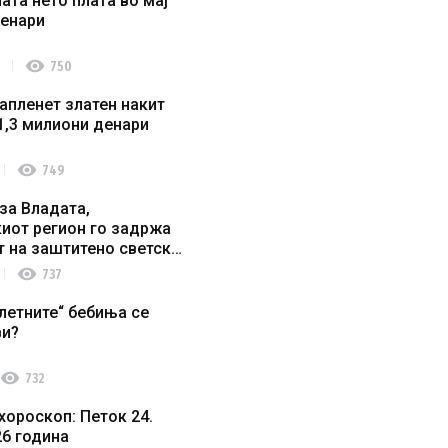
ата нето плата во мај
денари
visibility
750
апленет златен накит
1,3 милиони денари
visibility
749
за Владата,
иот регион го задржа
т на заштитено светско
о наследство
visibility
737
летните“ бебиња се
ви?
visibility
732
хороскоп: Петок 24.
26 година