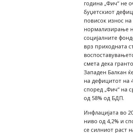
година „Фич“ не о
буџетскиот дефи
повисок износ на
нормализирање на
социјалните фонд
врз приходната с
воспоставувањето
смета дека гранто
Западен Балкан ќ
на дефицитот на 4
според „Фич“ на 
од 58% од БДП.
Инфлацијата во 2
ниво од 4,2% и сп
се силниот раст н