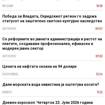
МОЗАИК
10:18
Победа за Владата, Охридскиот регион го задржа
статусот на заштитено светско културно наследство
АКТУЕЛНО
09:07
Со реформите во јавната администрација и растот на
платите, создаваме професионален, ефикасен и
модерен јавен сектор
АКТУЕЛНО
09:02
Цената на нафтата скокна на 94 долари
ЕКОНОМИЈА
12:24
Дали морската вода навистина ја оштетува косата?
ЖИВОТ
11:22
Дневен хороскоп: Четврток 23. Јули 2026 година