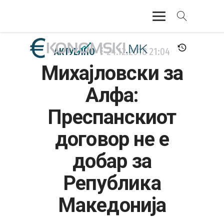
АКТУЕЛНО
АКТУЕЛНО
24.12.2018
21:04
Михајловски за
ЕКОНОМИЈА
Алфа:
ФИНАНСИИ
Преспанскиот
БАНКАРСТВО
договор не е
ЖИВОТ
добар за
МОЗАИК
Република
Македонија