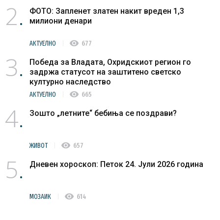
2
ФОТО: Запленет златен накит вреден 1,3
милиони денари
visibility
АКТУЕЛНО
677
3
Победа за Владата, Охридскиот регион го
задржа статусот на заштитено светско
културно наследство
visibility
АКТУЕЛНО
665
4
Зошто „летните“ бебиња се поздрави?
visibility
ЖИВОТ
657
5
Дневен хороскоп: Петок 24. Јули 2026 година
visibility
МОЗАИК
614