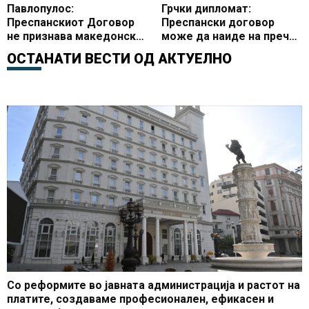
Павлопулос:
Грчки дипломат:
Преспанскиот Договор
Преспански договор
не признава македонска
може да наиде на пречки
нација туку државјанство
во ОН
ОСТАНАТИ ВЕСТИ ОД
АКТУЕЛНО
Со реформите во јавната администрација и растот на
платите, создаваме професионален, ефикасен и