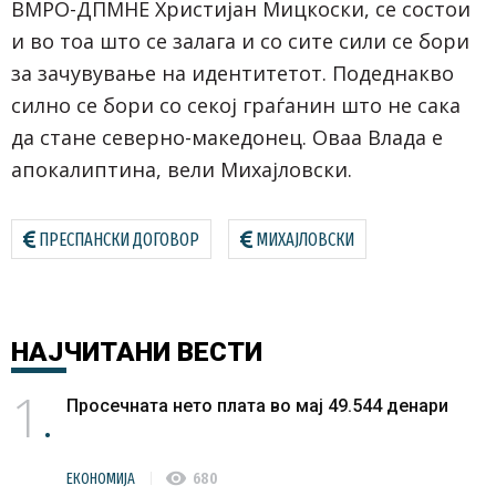
ВМРО-ДПМНЕ Христијан Мицкоски, се состои
и во тоа што се залага и со сите сили се бори
за зачувување на идентитетот. Подеднакво
силно се бори со секој граѓанин што не сака
да стане северно-македонец. Оваа Влада е
апокалиптина, вели Михајловски.
ПРЕСПАНСКИ ДОГОВОР
МИХАЈЛОВСКИ
НАЈЧИТАНИ
ВЕСТИ
1
Просечната нето плата во мај 49.544 денари
visibility
ЕКОНОМИЈА
680