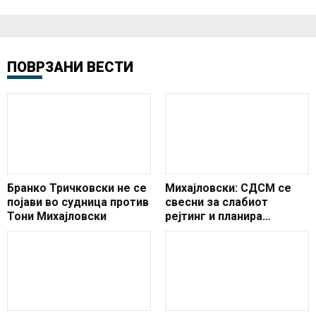
ПОВРЗАНИ ВЕСТИ
Бранко Тричковски не се
Михајловски: СДСМ се
појави во судница против
свесни за слабиот
Тони Михајловски
рејтинг и планира
изборен фалсификат на
претседателските
избори