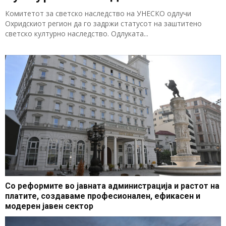
Комитетот за светско наследство на УНЕСКО одлучи
Охридскиот регион да го задржи статусот на заштитено
светско културно наследство. Одлуката...
Со реформите во јавната администрација и растот на
платите, создаваме професионален, ефикасен и
модерен јавен сектор