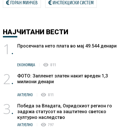
ГОРАН МИНЧЕВ
ИНСПЕКЦИСКИ СИСТЕМ
НАЈЧИТАНИ
ВЕСТИ
1
Просечната нето плата во мај 49.544 денари
visibility
ЕКОНОМИЈА
811
2
ФОТО: Запленет златен накит вреден 1,3
милиони денари
visibility
АКТУЕЛНО
811
3
Победа за Владата, Охридскиот регион го
задржа статусот на заштитено светско
културно наследство
visibility
АКТУЕЛНО
797