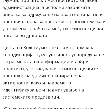
служби, при што Министерството за јавна
администрација ја исполни законската
обврска за одржување на оваа седница, но и
постави основа за поефикасна, посистемска и
усогласена соработка меѓу сите инспекциски
органи во државата.
Целта на Колегиумот не е само формална
координација, туку суштинско унапредување
на размената на информации и добри
практики, усогласување на инспекциските
постапки, заедничко планирање на
активности, како и навремено
идентификување и надминување на
системските предизвици.
„Очекувам овој Колегиум да прерасне во