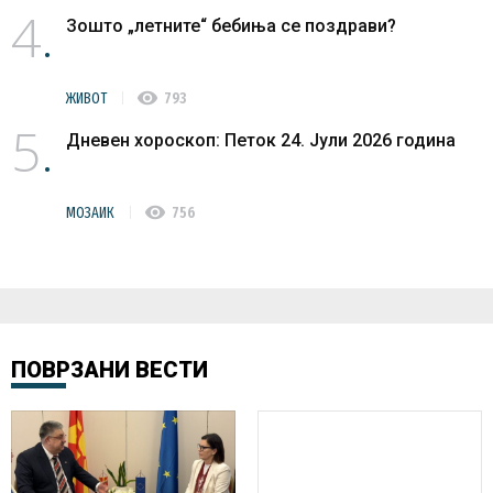
4
Зошто „летните“ бебиња се поздрави?
visibility
ЖИВОТ
793
5
Дневен хороскоп: Петок 24. Јули 2026 година
visibility
МОЗАИК
756
ПОВРЗАНИ ВЕСТИ