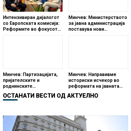
Интензивиран дијалогот
Минчев: Министерството
со Европската комисија:
за јавна администрација
Реформите во фокусот
поставува нови
на средбата меѓу Минчев
стандарди во
и Суперти
управувањето
Минчев: Партизацијата,
Минчев: Направивме
пријателските и
историски исчекор во
роднинските
реформата на јавната
вработувања изминатите
администрација со
ОСТАНАТИ ВЕСТИ ОД
АКТУЕЛНО
30 години ја доведа
усвојување на три клучни
администрацијата во
закони
ваква состојба