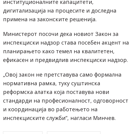
институционалните капацитети,
дигитализација на процесите и доследна
примена на законските решенија.
Министерот посочи дека новиот Закон за
инспекциски надзор става посебен акцент на
планирањето како темел на квалитетен,
ефикасен и предвидлив инспекциски надзор.
„Овој закон не претставува само формална
нормативна рамка, туку суштинска
реформска алатка која поставува нови
стандарди на професионалност, одговорност
и координација во работењето на
инспекциските служби“, нагласи Минчев.