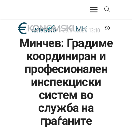
АКТУЕЛНО
АКТУЕЛНО
29.01.2026
13:10
Минчев: Градиме
ЕКОНОМИЈА
координиран и
ФИНАНСИИ
професионален
БАНКАРСТВО
инспекциски
ЖИВОТ
систем во
МОЗАИК
служба на
граѓаните