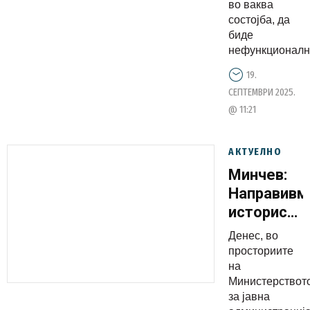
во ваква
во ваква
состојба, да
состојба
биде
нефункционална
19.
СЕПТЕМВРИ 2025.
@ 11:21
АКТУЕЛНО
Минчев:
Направивм
историски
исчекор
Денес, во
во
просториите
реформат
на
Министерствот
на јавната
за јавна
администр