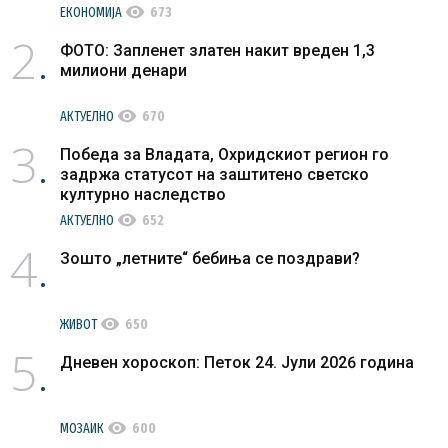
visibility
ЕКОНОМИЈА
673
2
ФОТО: Запленет златен накит вреден 1,3
милиони денари
visibility
АКТУЕЛНО
670
3
Победа за Владата, Охридскиот регион го
задржа статусот на заштитено светско
културно наследство
visibility
АКТУЕЛНО
652
4
Зошто „летните“ бебиња се поздрави?
visibility
ЖИВОТ
650
5
Дневен хороскоп: Петок 24. Јули 2026 година
visibility
МОЗАИК
600