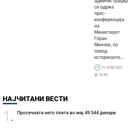
администрација
со
се одржа
усвојувањ
прес-
конференција
на три
на
клучни
Министерот
закони
Горан
Минчев, по
повод
историското...
11. ЈУЛИ 2025.
@ 14:08
НАЈЧИТАНИ
ВЕСТИ
1
Просечната нето плата во мај 49.544 денари