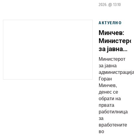
2026. @ 13:10
АКТУЕЛНО
Минчев:
Министерс
за јавна
администр
Министерот
поставува
за јавна
нови
администрација
Горан
стандарди
Минчев,
во
денес се
управувањ
обрати на
првата
работилница
за
вработените
во