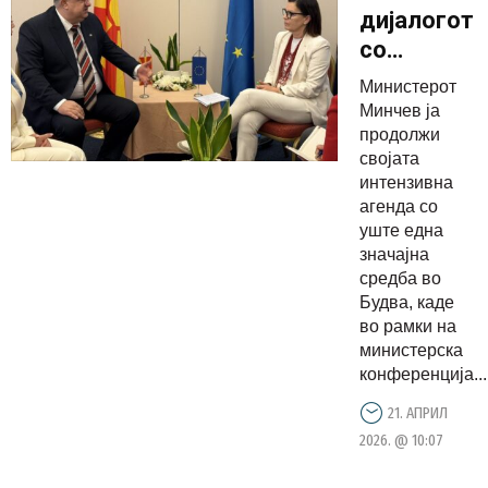
дијалогот
со
Европскат
Министерот
комисија:
Минчев ја
Реформит
продолжи
својата
во
интензивна
фокусот
агенда со
на
уште една
средбата
значајна
средба во
меѓу
Будва, каде
Минчев и
во рамки на
Суперти
министерска
конференција...
21. АПРИЛ
2026. @ 10:07