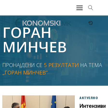
АКТУЕЛНО
ГОРАН
ЕКОНОМИЈА
МИНЧЕВ
ФИНАНСИИ
БАНКАРСТВО
ПРОНАЈДЕНИ СЕ
5 РЕЗУЛТАТИ
НА ТЕМА
„ГОРАН МИНЧЕВ“
ЖИВОТ
МОЗАИК
АКТУЕЛНО
Интензиви