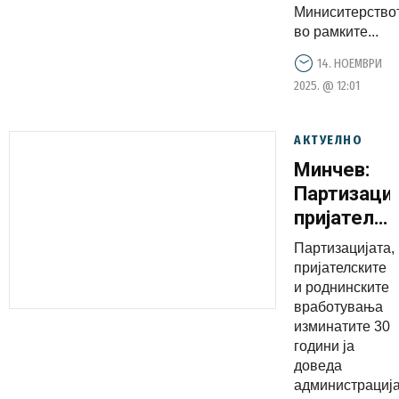
Миниситерство
во рамките...
14. НОЕМВРИ
2025. @ 12:01
АКТУЕЛНО
Минчев:
Партизациј
пријателск
и
Партизацијата,
роднински
пријателските
вработува
и роднинските
вработувања
изминатит
изминатите 30
30 години
години ја
ја доведа
доведа
администр
администрациј