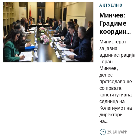
АКТУЕЛНО
Минчев:
Градиме
координир
и
Министерот
професион
за јавна
инспекцис
администрација
Горан
систем во
Минчев,
служба
денес
на
претседаваше
граѓаните
со првата
конститутивна
седница на
Колегиумот на
директори
на...
29. ЈАНУАРИ