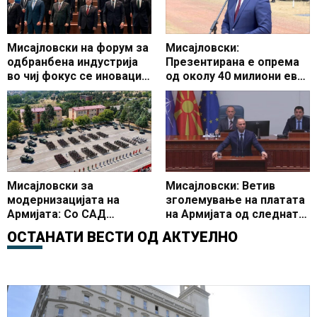
Мисајловски на форум за
Мисајловски:
одбранбена индустрија
Презентирана е опрема
во чиј фокус се иновации
од околу 40 милиони евра
и развој на одбранбената
од три пакети за
индустрија
модернизација на
Армијата
Мисајловски за
Мисајловски: Ветив
модернизацијата на
зголемување на платата
Армијата: Со САД
на Армијата од следната
потпишавме договори од
година
ОСТАНАТИ ВЕСТИ ОД
АКТУЕЛНО
околу 339 милиони евра