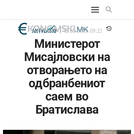
АКТУЕЛНО
АКТУЕЛНО
12.05.2026
09:22
Министерот
ЕКОНОМИЈА
Мисајловски на
ФИНАНСИИ
отворањето на
БАНКАРСТВО
одбранбениот
ЖИВОТ
саем во
МОЗАИК
Братислава