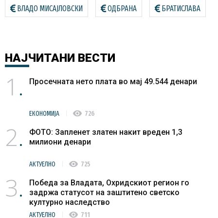
ВЛАДО МИСАЈЛОВСКИ
ОДБРАНА
БРАТИСЛАВА
НАЈЧИТАНИ
ВЕСТИ
1
Просечната нето плата во мај 49.544 денари
visibility
ЕКОНОМИЈА
726
2
ФОТО: Запленет златен накит вреден 1,3
милиони денари
visibility
АКТУЕЛНО
725
3
Победа за Владата, Охридскиот регион го
задржа статусот на заштитено светско
културно наследство
visibility
АКТУЕЛНО
711