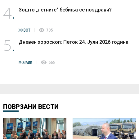
4
Зошто „летните“ бебиња се поздрави?
visibility
ЖИВОТ
705
5
Дневен хороскоп: Петок 24. Јули 2026 година
visibility
МОЗАИК
665
ПОВРЗАНИ ВЕСТИ