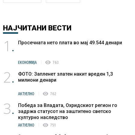
НАЈЧИТАНИ
ВЕСТИ
1
Просечната нето плата во мај 49.544 денари
visibility
ЕКОНОМИЈА
763
2
ФОТО: Запленет златен накит вреден 1,3
милиони денари
visibility
АКТУЕЛНО
762
3
Победа за Владата, Охридскиот регион го
задржа статусот на заштитено светско
културно наследство
visibility
АКТУЕЛНО
751