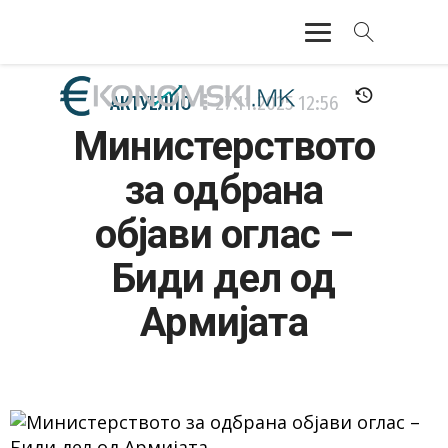
АКТУЕЛНО
АКТУЕЛНО
27.11.2025
12:56
Министерството
ЕКОНОМИЈА
за одбрана
ФИНАНСИИ
објави оглас –
БАНКАРСТВО
Биди дел од
ЖИВОТ
Армијата
МОЗАИК