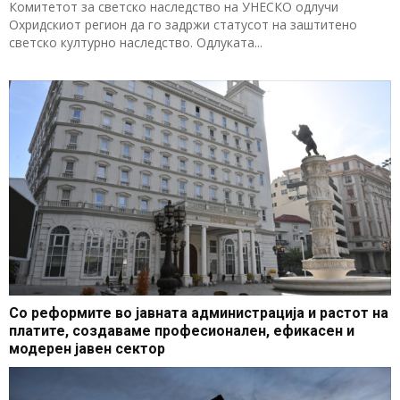
Комитетот за светско наследство на УНЕСКО одлучи
Охридскиот регион да го задржи статусот на заштитено
светско културно наследство. Одлуката...
Со реформите во јавната администрација и растот на
платите, создаваме професионален, ефикасен и
модерен јавен сектор