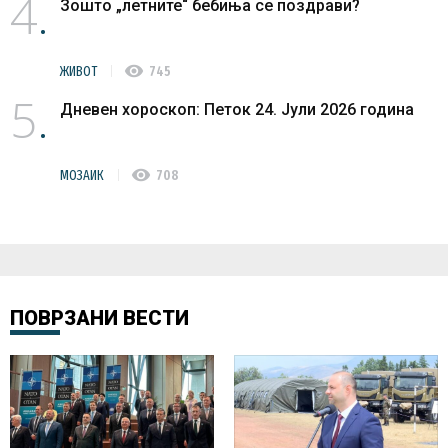
4
Зошто „летните“ бебиња се поздрави?
visibility
ЖИВОТ
745
5
Дневен хороскоп: Петок 24. Јули 2026 година
visibility
МОЗАИК
708
ПОВРЗАНИ ВЕСТИ