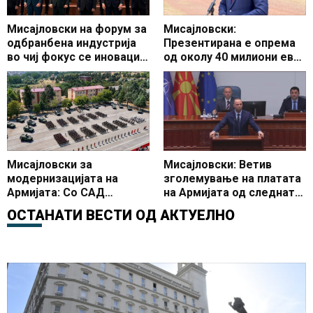
Мисајловски на форум за
Мисајловски:
одбранбена индустрија
Презентирана е опрема
во чиј фокус се иновации
од околу 40 милиони евра
и развој на одбранбената
од три пакети за
индустрија
модернизација на
Армијата
Мисајловски за
Мисајловски: Ветив
модернизацијата на
зголемување на платата
Армијата: Со САД
на Армијата од следната
потпишавме договори од
година
ОСТАНАТИ ВЕСТИ ОД
АКТУЕЛНО
околу 339 милиони евра