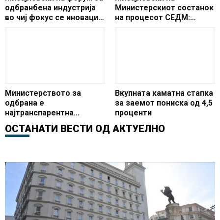
одбранбена индустрија
Министерскиот состанок
во чиј фокус се иновации
на процесот СЕДМ:
и развој на одбранбената
Македонија ја
индустрија
реафирмираше
посветеноста на
процесот
Министерството за
Вкупната каматна стапка
одбрана е
за заемот пониска од 4,5
најтранспарентна
проценти
институција во државата
ОСТАНАТИ ВЕСТИ ОД
АКТУЕЛНО