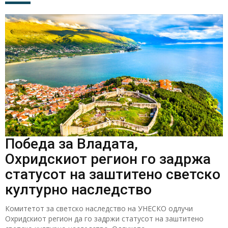
Победа за Владата,
Охридскиот регион го задржа
статусот на заштитено светско
културно наследство
Комитетот за светско наследство на УНЕСКО одлучи
Охридскиот регион да го задржи статусот на заштитено