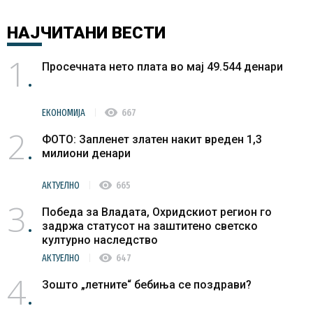
НАЈЧИТАНИ
ВЕСТИ
1
Просечната нето плата во мај 49.544 денари
visibility
ЕКОНОМИЈА
667
2
ФОТО: Запленет златен накит вреден 1,3
милиони денари
visibility
АКТУЕЛНО
665
3
Победа за Владата, Охридскиот регион го
задржа статусот на заштитено светско
културно наследство
visibility
АКТУЕЛНО
647
4
Зошто „летните“ бебиња се поздрави?