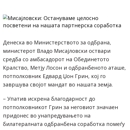
Денеска во Министерството за одбрана,
министерот Владо Мисајловски оствари
средба со амбасадорот на Обединетото
Кралство, Метју Лосон и одбранбеното аташе,
потполковник Едвард Џон Грин, кој го
завршува својот мандат во нашата земја.
– Упатив искрена благодарност до
потполковникот Грин за неговиот значаен
придонес во унапредувањето на
билатералната одбранбена соработка помеѓу