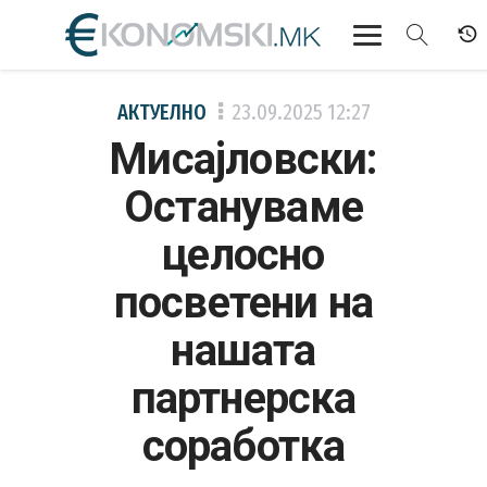
АКТУЕЛНО
АКТУЕЛНО
23.09.2025
12:27
Мисајловски:
ЕКОНОМИЈА
Остануваме
ФИНАНСИИ
целосно
БАНКАРСТВО
посветени на
ЖИВОТ
нашата
МОЗАИК
партнерска
соработка