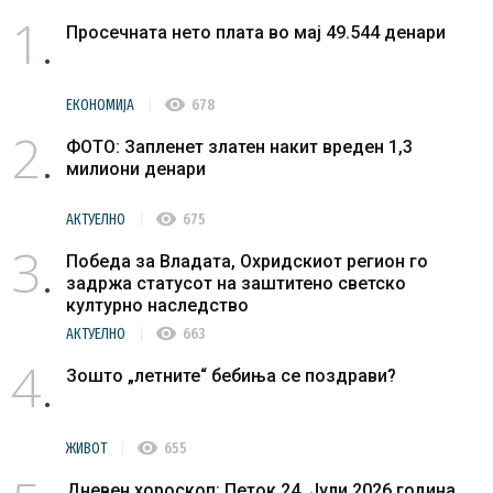
1
Просечната нето плата во мај 49.544 денари
visibility
ЕКОНОМИЈА
678
2
ФОТО: Запленет златен накит вреден 1,3
милиони денари
visibility
АКТУЕЛНО
675
3
Победа за Владата, Охридскиот регион го
задржа статусот на заштитено светско
културно наследство
visibility
АКТУЕЛНО
663
4
Зошто „летните“ бебиња се поздрави?
visibility
ЖИВОТ
655
Дневен хороскоп: Петок 24. Јули 2026 година