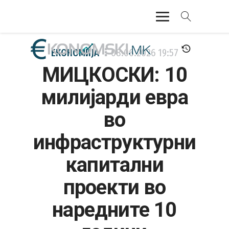
АКТУЕЛНО
ЕКОНОМИЈА
08.06.2026
19:57
МИЦКОСКИ: 10
ЕКОНОМИЈА
милијарди евра
ФИНАНСИИ
во
БАНКАРСТВО
инфраструктурни
ЖИВОТ
капитални
МОЗАИК
проекти во
наредните 10