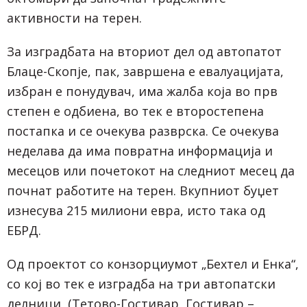
активности на терен.
За изградбата на вториот дел од автопатот
Блаце-Скопје, пак, завршена е евалуацијата,
избран е понудувач, има жалба која во прв
степен е одбиена, во тек е второстепена
постапка и се очекува разврска. Се очекува
неделава да има повратна информација и
месецов или почетокот на следниот месец да
почнат работите на терен. Вкупниот буџет
изнесува 215 милиони евра, исто така од
ЕБРД.
Од проектот со конзорциумот „Бехтел и Енка“,
со кој во тек е изградба на три автопатски
делници, (Тетово-Гостивар, Гостивар –