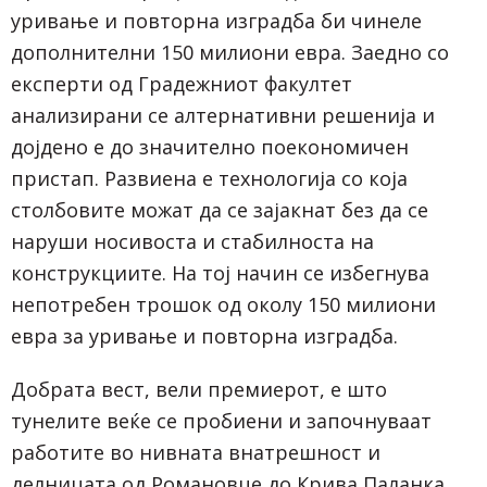
уривање и повторна изградба би чинеле
дополнителни 150 милиони евра. Заедно со
експерти од Градежниот факултет
анализирани се алтернативни решенија и
дојдено е до значително поекономичен
пристап. Развиена е технологија со која
столбовите можат да се зајакнат без да се
наруши носивоста и стабилноста на
конструкциите. На тој начин се избегнува
непотребен трошок од околу 150 милиони
евра за уривање и повторна изградба.
Добрата вест, вели премиерот, е што
тунелите веќе се пробиени и започнуваат
работите во нивната внатрешност и
делницата од Романовце до Крива Паланка