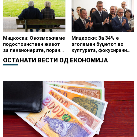
изградиме уште повеќе
Мицкоски: Овозможивме
Мицкоски: За 34% е
подостоинствен живот
зголемен буџетот во
за пензионерите, порано
културата, фокусирани
пензиите се зголемуваа
сме на реализирање на
ОСТАНАТИ ВЕСТИ ОД
ЕКОНОМИЈА
по 20 денари, а сега
капитални проекти
обезбедивме по 7.000
денари