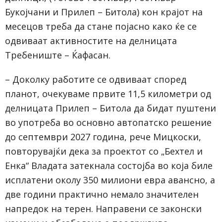
Букојчани и Прилеп – Битола) кон крајот на
месецов треба да стане појасно како ќе се
одвиваат активностите на делницата
Требениште – Ќафасан.
– Доколку работите се одвиваат според
планот, очекуваме првите 11,5 километри од
делницата Прилеп – Битола да бидат пуштени
во употреба во основно автопатско решение
до септември 2027 година, рече Мицкоски,
повторувајќи дека за проектот со „Бехтел и
Енка“ Владата затекнала состојба во која биле
исплатени околу 350 милиони евра авансно, а
две години практично немало значителен
напредок на терен. Направени се законски