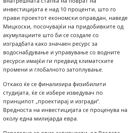
внатрешната стапка на поврат на
инвестицијата е над 10 проценти, што го
прави проектот економски оправдан, наведе
Мицкоски, посочувајќи на придобивките од
акумулациите што би се создале со
изградбата како значаен ресурс за
водоснабдување и управување со водните
ресурси имајќи ги предвид климатските
промени и глобалното затоплување.
Откако ќе се финализира физибилити
студијата, ќе се избере изведувач по
принципот „проектирај и изгради“.
Вредноста на инвестицијата се проценува на
околу една милијарда евра.