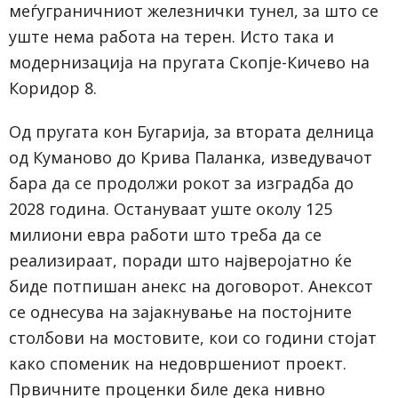
меѓуграничниот железнички тунел, за што се
уште нема работа на терен. Исто така и
модернизација на пругата Скопје-Кичево на
Коридор 8.
Од пругата кон Бугарија, за втората делница
од Куманово до Крива Паланка, изведувачот
бара да се продолжи рокот за изградба до
2028 година. Остануваат уште околу 125
милиони евра работи што треба да се
реализираат, поради што најверојатно ќе
биде потпишан анекс на договорот. Анексот
се однесува на зајакнување на постојните
столбови на мостовите, кои со години стојат
како споменик на недовршениот проект.
Првичните проценки биле дека нивно