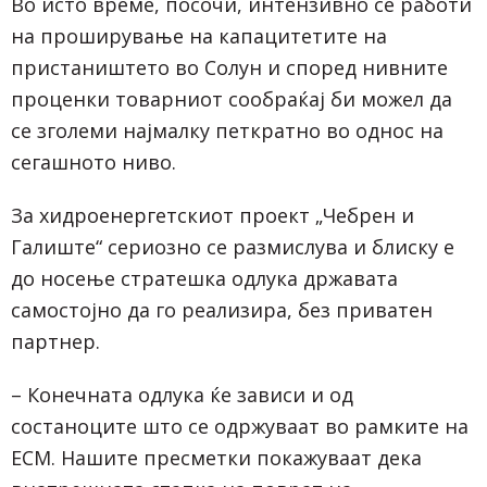
Во исто време, посочи, интензивно се работи
на проширување на капацитетите на
пристаништето во Солун и според нивните
проценки товарниот сообраќај би можел да
се зголеми најмалку петкратно во однос на
сегашното ниво.
За хидроенергетскиот проект „Чебрен и
Галиште“ сериозно се размислува и блиску е
до носење стратешка одлука државата
самостојно да го реализира, без приватен
партнер.
– Конечната одлука ќе зависи и од
состаноците што се одржуваат во рамките на
ЕСМ. Нашите пресметки покажуваат дека