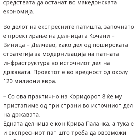
средствата да останат во македонската
економија.
Во делот на експресните патишта, започнато
е проектирање на делницата Кочани –
Виница – Делчево, како дел од пошироката
стратегија за модернизација на патната
инфраструктура во источниот дел на
државата. Проектот е во вредност од околу
120 милиони евра.
– Со ова практично на Коридорот 8 ќе му
пристапиме од три страни во источниот дел
на државата.
Едната делница е кон Крива Паланка, а тука е
и експресниот пат што треба да овозможи