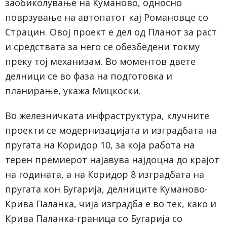
заобиколување на Куманово, односно
поврзување на автопатот кај Романовце со
Страцин. Овој проект е дел од Планот за раст
и средствата за него се обезбедени токму
преку тој механизам. Во моментов двете
делници се во фаза на подготовка и
планирање, укажа Мицкоски.
Во железничката инфраструктура, клучните
проекти се модернизацијата и изградбата на
пругата на Коридор 10, за која работа на
терен премиерот најавува најдоцна до крајот
на годината, а на Коридор 8 изградбата на
пругата кон Бугарија, делниците Куманово-
Крива Паланка, чија изградба е во тек, како и
Крива Паланка-граница со Бугарија со