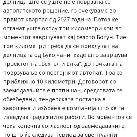
делница што сè уште не е поврзана со
автопатското решение, го очекуваме во
првиот квартал од 2027 година. Потоа ќе
останат уште околу три километри кои во
моментот завршуваат кај селото Ботун. Тие
три километри треба да се приклучат на
делницата од Букојчани, каде што завршува
проектот на „Бехтел и Енка“, до точката на
поврзување со постојниот автопат. Тоа се
приближно 10 километри. Договорот со
заемодавачите е потпишан, средствата се
обезбедени, тендерската постапка е
завршена и избрана е компанија што ќе ги
изведува градежните работи. Во моментов се
чека конечна согласност од заемодавачите,
по што ќе следува период за евентуални