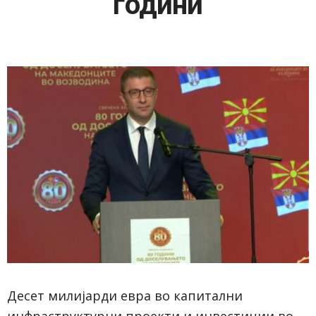
години
Десет милијарди евра во капитални