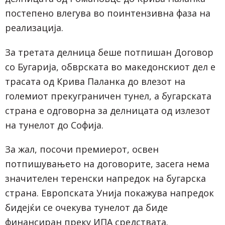
постепено влегува во поинтензивна фаза на
реализација.
За третата делница беше потпишан Договор
со Бугарија, обврската во македонскиот дел е
трасата од Крива Паланка до влезот на
големиот прекуграничен тунел, а бугарската
страна е одговорна за делницата од излезот
на тунелот до Софија.
За жал, посочи премиерот, освен
потпишувањето на договорите, засега нема
значителен теренски напредок на бугарска
страна. Европската Унија покажува напредок
бидејќи се очекува тунелот да биде
финансиран преку ИПА средствата.