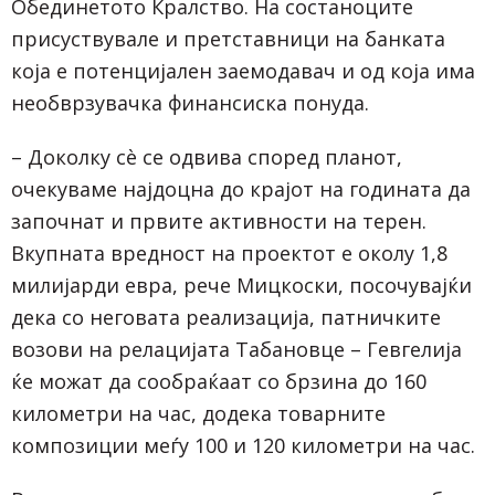
Обединетото Кралство. На состаноците
присуствувале и претставници на банката
која е потенцијален заемодавач и од која има
необврзувачка финансиска понуда.
– Доколку сè се одвива според планот,
очекуваме најдоцна до крајот на годината да
започнат и првите активности на терен.
Вкупната вредност на проектот е околу 1,8
милијарди евра, рече Мицкоски, посочувајќи
дека со неговата реализација, патничките
возови на релацијата Табановце – Гевгелија
ќе можат да сообраќаат со брзина до 160
километри на час, додека товарните
композиции меѓу 100 и 120 километри на час.