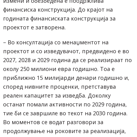
измени и обезбедена е поодржлива
финансиска конструкција. До крајот на
годината финансиската конструкција за
проектот е затворена.
– Во консултација со менаџментот на
проектот и со изведувачот, предвидено е во
2027, 2028 и 2029 година да се реализираат по
околу 250 милиони евра годишно. Тоа е
приближно 15 милијарди денари годишно и,
според нивните проценки, претставува
реален капацитет за изведба. Доколку
останат помали активности по 2029 година,
тие би се завршиле во текот на 2030 година.
Во моментов се водат разговори за
продолжување на роковите за реализација,