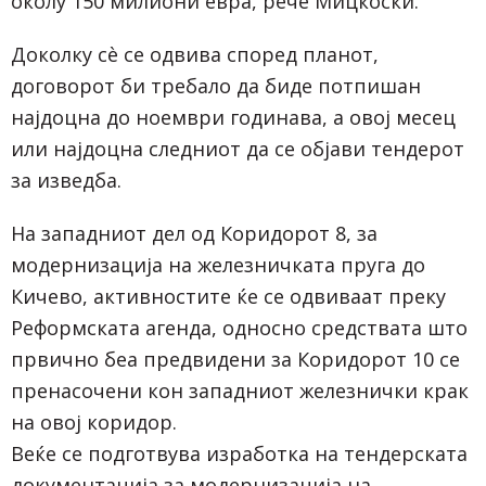
околу 150 милиони евра, рече Мицкоски.
Доколку сè се одвива според планот,
договорот би требало да биде потпишан
најдоцна до ноември годинава, а овој месец
или најдоцна следниот да се објави тендерот
за изведба.
На западниот дел од Коридорот 8, за
модернизација на железничката пруга до
Кичево, активностите ќе се одвиваат преку
Реформската агенда, односно средствата што
првично беа предвидени за Коридорот 10 се
пренасочени кон западниот железнички крак
на овој коридор.
Веќе се подготвува изработка на тендерската
документација за модернизација на