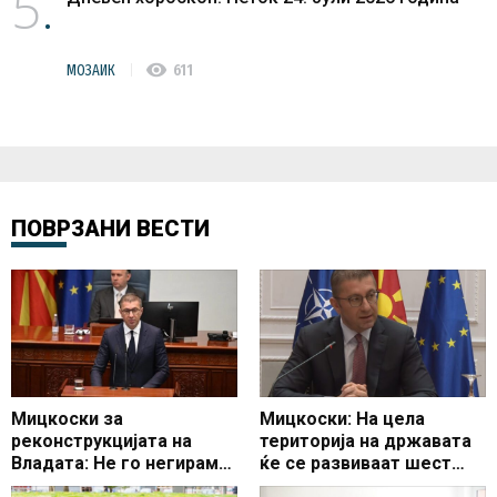
5
visibility
МОЗАИК
611
ПОВРЗАНИ ВЕСТИ
Мицкоски за
Мицкоски: На цела
реконструкцијата на
територија на државата
Владата: Не го негираме
ќе се развиваат шест
сработеното, сакаме да
автопатски делници