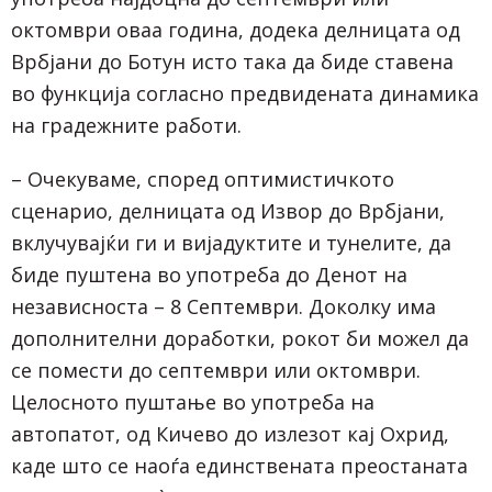
октомври оваа година, додека делницата од
Врбјани до Ботун исто така да биде ставена
во функција согласно предвидената динамика
на градежните работи.
– Очекуваме, според оптимистичкото
сценарио, делницата од Извор до Врбјани,
вклучувајќи ги и вијадуктите и тунелите, да
биде пуштена во употреба до Денот на
независноста – 8 Септември. Доколку има
дополнителни доработки, рокот би можел да
се помести до септември или октомври.
Целосното пуштање во употреба на
автопатот, од Кичево до излезот кај Охрид,
каде што се наоѓа единствената преостаната