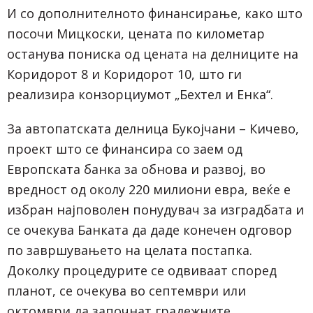
И со дополнителното финансирање, како што
посочи Мицкоски, цената по километар
останува пониска од цената на делниците на
Коридорот 8 и Коридорот 10, што ги
реализира конзорциумот „Бехтел и Енка“.
За автопатската делница Букојчани – Кичево,
проект што се финансира со заем од
Европската банка за обнова и развој, во
вредност од околу 220 милиони евра, веќе е
избран најповолен понудувач за изградбата и
се очекува Банката да даде конечен одговор
по завршувањето на целата постапка.
Доколку процедурите се одвиваат според
планот, се очекува во септември или
октомври да започнат градежните