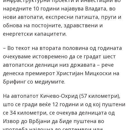
инфраструктурни проекти и инвестиции во
наредните 10 години најавува Владата, во
нови автопати, експресни патишта, пруги и
обнова на постојните, здравствени и
енергетски капацитети.
– Во текот на втората половина од годината
очекуваме истовремено да се градат шест
автопатски делници низ државата – рече
денеска премиерот Христијан Мицкоски на
брифинг со медиумите.
На автопатот Кичево-Охрид (57 километри),
што се гради веќе 12 години и од кој пуштени
се 34 километри, се очекува делницата од
Извор до Врбјани да биде пуштена во
употреба најдоцна до септември или