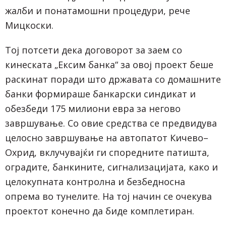
жалби и понатамошни процедури, рече
Мицкоски.
Тој потсети дека договорот за заем со
кинеската „Ексим банка“ за овој проект беше
раскинат поради што државата со домашните
банки формираше банкарски синдикат и
обезбеди 175 милиони евра за негово
завршување. Со овие средства се предвидува
целосно завршување на автопатот Кичево–
Охрид, вклучувајќи ги споредните патишта,
оградите, банкините, сигнализацијата, како и
целокупната контролна и безбедносна
опрема во тунелите. На тој начин се очекува
проектот конечно да биде комплетиран.