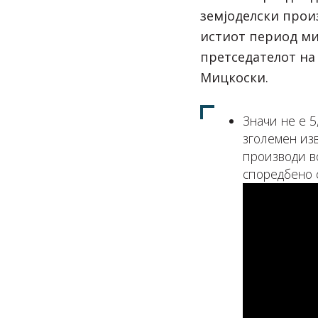
земјоделски прои
истиот период ми
претседателот на 
Мицкоски.
Значи не е 5,
зголемен изв
производи в
споредбено 