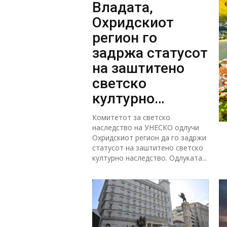
Владата,
Охридскиот
регион го
задржа статусот
на заштитено
светско
културно
наследство
Комитетот за светско
наследство на УНЕСКО одлучи
Охридскиот регион да го задржи
статусот на заштитено светско
културно наследство. Одлуката...