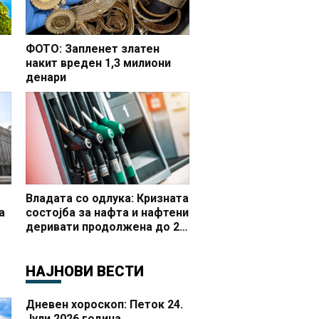
ФОТО: Запленет златен
накит вреден 1,3 милиони
денари
но
Владата со одлука: Кризната
а
состојба за нафта и нафтени
деривати продолжена до 20
 и
октомври
НАЈНОВИ ВЕСТИ
Дневен хороскоп: Петок 24.
Јули 2026 година