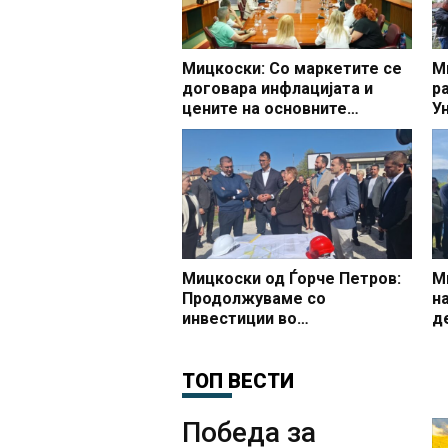
Мицкоски: Со маркетите се
М
договара инфлацијата и
р
цените на основните
У
производи да останат под 3
о
проценти
п
Мицкоски од Ѓорче Петров:
М
Продолжуваме со
н
инвестиции во
д
образованието, започна
М
доградбата на училиштето
г
ООУ Страшо Пинџур
ТОП ВЕСТИ
Победа за