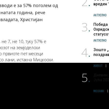
2
вреден 
зводи е за 57% поголем од
натата година, рече
АКТУЕЛНО
владата, Христијан
3
Победа 
Охридск
статусо
културн
 не 7, не 10, туку 57% е
АКТУЕЛНО
4
озот на земјоделски
Зошто „
о првиоте пет месеци
поздра
со лани, истакна Мицкоски.
ЖИВОТ
5
Дневен 
Јули 20
МОЗАИК