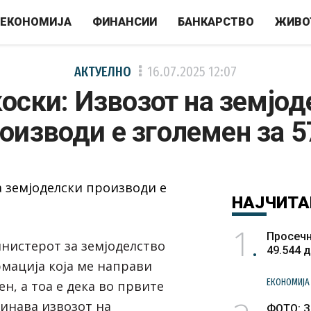
ЕКОНОМИЈА
ФИНАНСИИ
БАНКАРСТВО
ЖИВО
АКТУЕЛНО
16.07.2025
12:07
оски: Извозот на земјод
оизводи е зголемен за 
НАЈЧИТА
1
Просечн
инистерот за земјоделство
49.544 
мација која ме направи
ЕКОНОМИЈА
ен, а тоа е дека во првите
динава извозот на
ФОТО: З