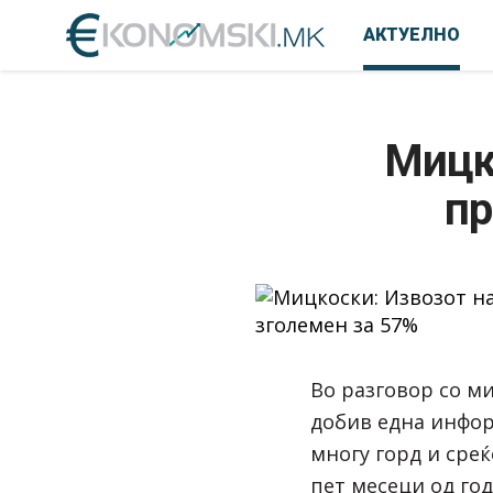
АКТУЕЛНО
Мицк
пр
Во разговор со м
добив една инфор
многу горд и среќ
пет месеци од го