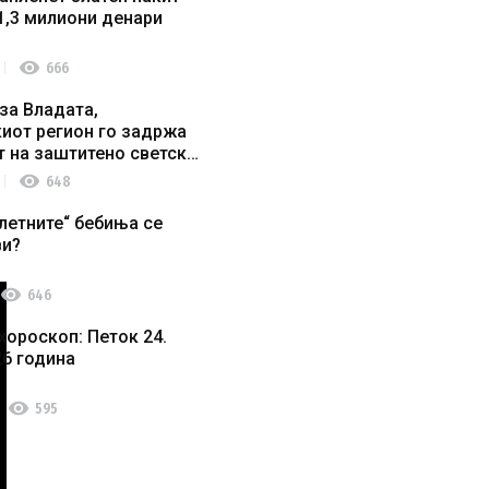
1,3 милиони денари
visibility
666
за Владата,
иот регион го задржа
т на заштитено светско
о наследство
visibility
648
летните“ бебиња се
ви?
visibility
646
хороскоп: Петок 24.
26 година
visibility
595