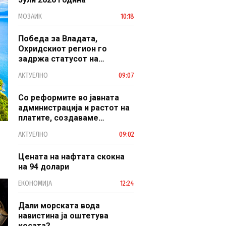
МОЗАИК
10:18
Победа за Владата,
Охридскиот регион го
задржа статусот на
заштитено светско културно
АКТУЕЛНО
09:07
наследство
Со реформите во јавната
администрација и растот на
платите, создаваме
професионален, ефикасен и
АКТУЕЛНО
09:02
модерен јавен сектор
Цената на нафтата скокна
на 94 долари
ЕКОНОМИЈА
12:24
Дали морската вода
навистина ја оштетува
косата?