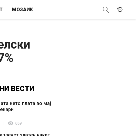
Т
МОЗАИК
елски
57%
НИ
ВЕСТИ
ата нето плата во мај
денари
visibility
669
апленет златен накит