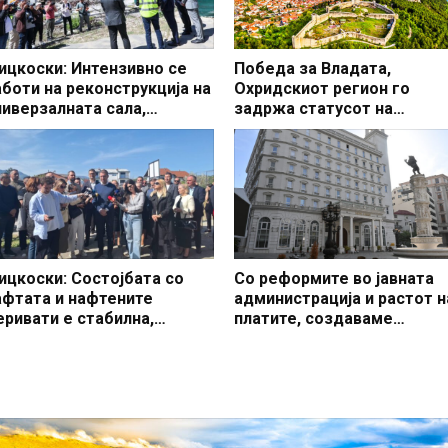
ицкоски: Интензивно се
Победа за Владата,
аботи на реконструкција на
Охридскиот регион го
ниверзалната сала,
задржа статусот на
чекувам да заврши во
заштитено светско култур
редвидениот рок
наследство
ицкоски: Состојбата со
Со реформите во јавната
афтата и нафтените
администрација и растот н
еривати е стабилна,
платите, создаваме
акедонија со најевтини
професионален, ефикасен
орива во регионот
модерен јавен сектор