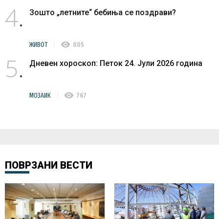
4
Зошто „летните“ бебиња се поздрави?
visibility
ЖИВОТ
805
5
Дневен хороскоп: Петок 24. Јули 2026 година
visibility
МОЗАИК
767
ПОВРЗАНИ ВЕСТИ