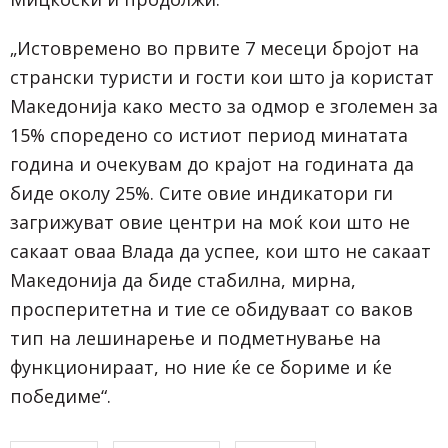
„Истовремено во првите 7 месеци бројот на
странски туристи и гости кои што ја користат
Македонија како место за одмор е зголемен за
15% споредено со истиот период минатата
година и очекувам до крајот на годината да
биде околу 25%. Сите овие индикатори ги
загрижуват овие центри на моќ кои што не
сакаат оваа Влада да успее, кои што не сакаат
Македонија да биде стабилна, мирна,
просперитетна и тие се обидуваат со ваков
тип на лешинарење и подметнување на
функционираат, но ние ќе се бориме и ќе
победиме“.