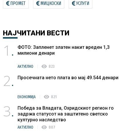
ПРОМЕТ
МИЦКОСКИ
УСЛУГИ
НАЈЧИТАНИ
ВЕСТИ
1
ФОТО: Запленет златен накит вреден 1,3
милиони денари
visibility
АКТУЕЛНО
823
2
Просечната нето плата во мај 49.544 денари
visibility
ЕКОНОМИЈА
821
3
Победа за Владата, Охридскиот регион го
задржа статусот на заштитено светско
културно наследство
visibility
АКТУЕЛНО
807