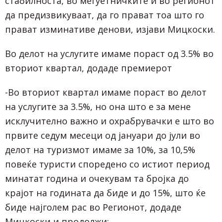
стабилноста, во меѓуетничките и во регионот
да предизвикуваат, да го прават тоа што го
прават изминативе денови, изјави Мицкоски.
Во делот на услугите имаме пораст од 3.5% во
вториот квартал, додаде премиерот
-Во вториот квартал имаме пораст во делот
на услугите за 3.5%, но она што е за мене
исклучително важно и охрабрувачки е што во
првите седум месеци од јануари до јули во
делот на туризмот имаме за 10%, за 10,5%
повеќе туристи споредено со истиот период
минатат година и очекувам та бројка до
крајот на годината да биде и до 15%, што ќе
биде најголем рас во Регионот, додаде
Мицкоски и продолжи: