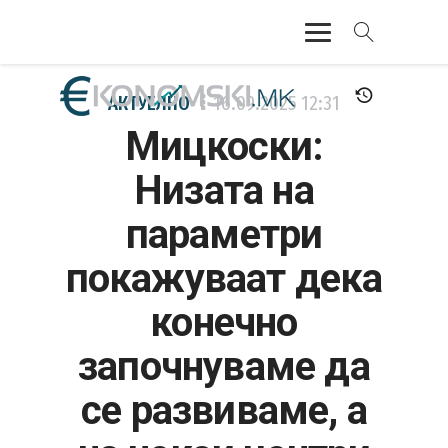
АКТУЕЛНО
АКТУЕЛНО
16.09.2025
12:31
Мицкоски:
ЕКОНОМИЈА
Низата на
ФИНАНСИИ
параметри
БАНКАРСТВО
покажуваат дека
ЖИВОТ
конечно
МОЗАИК
започнуваме да
се развиваме, а