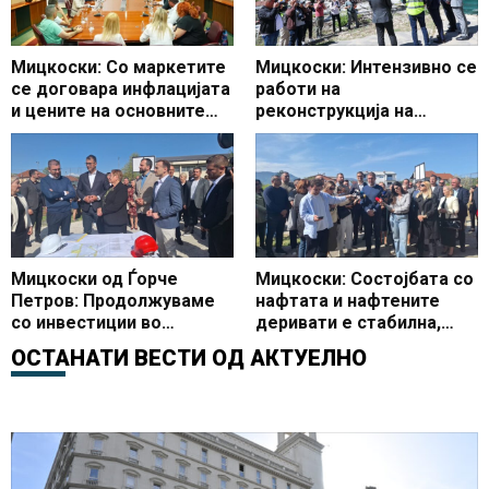
Мицкоски: Со маркетите
Мицкоски: Интензивно се
се договара инфлацијата
работи на
и цените на основните
реконструкција на
производи да останат
Универзалната сала,
под 3 проценти
очекувам да заврши во
предвидениот рок
Мицкоски од Ѓорче
Мицкоски: Состојбата со
Петров: Продолжуваме
нафтата и нафтените
со инвестиции во
деривати е стабилна,
образованието, започна
Македонија со најевтини
ОСТАНАТИ ВЕСТИ ОД
АКТУЕЛНО
доградбата на
горива во регионот
училиштето ООУ Страшо
Пинџур