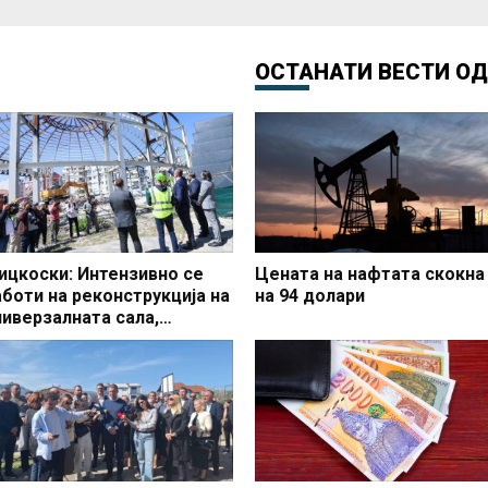
ОСТАНАТИ ВЕСТИ О
ицкоски: Интензивно се
Цената на нафтата скокна
аботи на реконструкција на
на 94 долари
ниверзалната сала,
чекувам да заврши во
редвидениот рок