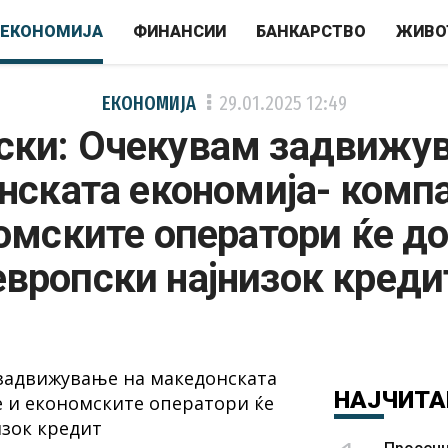
ЕКОНОМИЈА
ФИНАНСИИ
БАНКАРСТВО
ЖИВО
ЕКОНОМИЈА
29.01.2025
12:49
ки: Очекувам задвижу
нската економија- компа
омските оператори ќе до
европски најнизок креди
НАЈЧИТА