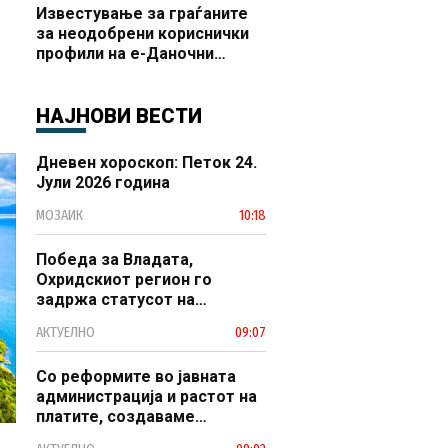
Известување за граѓаните
за неодобрени кориснички
профили на е-Даночни
услуги
НАЈНОВИ ВЕСТИ
Дневен хороскоп: Петок 24.
Јули 2026 година
МОЗАИК
10:18
Победа за Владата,
Охридскиот регион го
задржа статусот на
заштитено светско културно
АКТУЕЛНО
09:07
наследство
Со реформите во јавната
администрација и растот на
платите, создаваме
професионален, ефикасен и