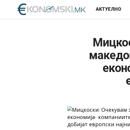
АКТУЕЛНО
Мицкос
македо
екон