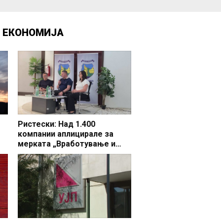
Д
ЕКОНОМИЈА
Ристески: Над 1.400
компании аплицирале за
мерката „Вработување и
раст“, во Делчево 44 фирми
бараат поддршка за 65 нови
вработувања