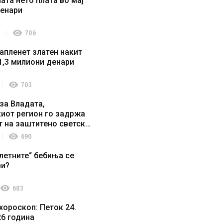
ата нето плата во мај
денари
visibility
706
апленет златен накит
1,3 милиони денари
visibility
703
за Владата,
иот регион го задржа
т на заштитено светско
о наследство
visibility
690
летните“ бебиња се
ви?
visibility
683
хороскоп: Петок 24.
26 година