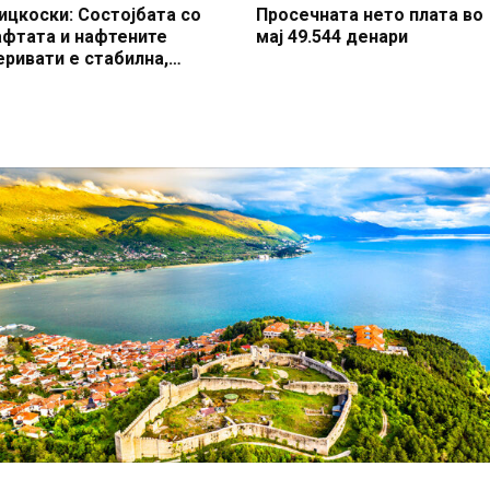
ицкоски: Состојбата со
Просечната нето плата во
афтата и нафтените
мај 49.544 денари
еривати е стабилна,
акедонија со најевтини
орива во регионот