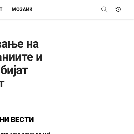
Т
МОЗАИК
вање на
ниите и
бијат
т
НИ
ВЕСТИ