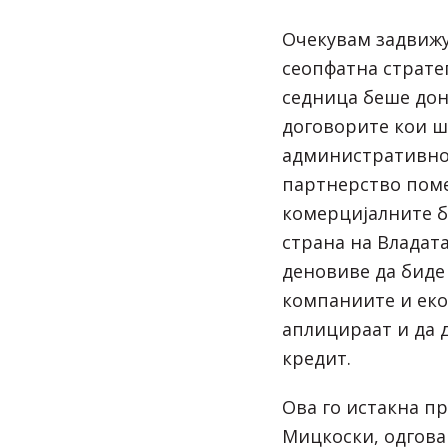
Очекувам задвижу
сеопфатна страте
седница беше дон
договорите кои шт
административно
партнерство поме
комерцијалните б
страна на Владат
деновиве да биде
компаниите и ек
аплицираат и да 
кредит.
Ова го истакна п
Мицкоски, одгова