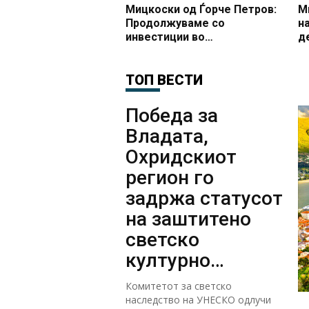
Мицкоски од Ѓорче Петров:
М
Продолжуваме со
н
инвестиции во
д
образованието, започна
М
доградбата на училиштето
г
ООУ Страшо Пинџур
ТОП ВЕСТИ
Победа за
Владата,
Охридскиот
регион го
задржа статусот
на заштитено
светско
културно
наследство
Комитетот за светско
наследство на УНЕСКО одлучи