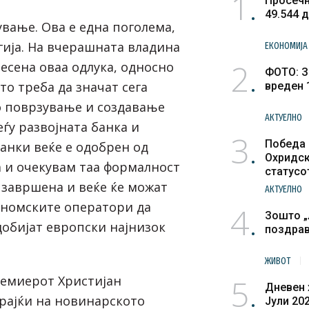
1
Просечн
49.544 
вање. Ова е една поголема,
гија. На вчерашната владина
ЕКОНОМИЈА
2
есена оваа одлука, односно
ФОТО: З
о треба да значат сега
вреден 
 поврзување и создавање
АКТУЕЛНО
ѓу развојната банка и
3
Победа 
анки веќе е одобрен од
Охридск
а и очекувам таа формалност
статусо
 завршена и веќе ќе можат
културн
АКТУЕЛНО
ономските оператори да
4
Зошто „
добијат европски најнизок
поздра
ЖИВОТ
5
ремиерот Христијан
Дневен 
рајќи на новинарското
Јули 20