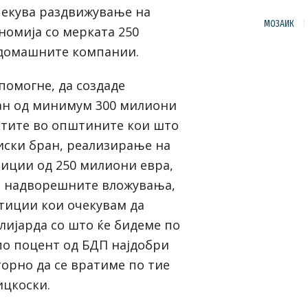
чекува раздвижување на
МОЗАИК
номија со мерката 250
 домашните компании.
помогне, да создаде
ан од минимум 300 милиони
ктите во општините кои што
иски бран, реализирање на
иции од 250 милиони евра,
 и надворешните вложувања,
тиции кои очекувам да
лијарда со што ќе бидеме по
 по поцент од БДП најдобри
торно да се вратиме по тие
ицкоски.