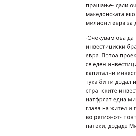
прашање- дали о
македонската еко
милиони евра за
-Очекувам ова да 
инвестициски бр
евра. Потоа прое
се еден инвестиц
капитални инвест
тука би ги додал
странските инвес
натфрлат една ми
глава на жител и
во регионот- пов
патеки, додаде М