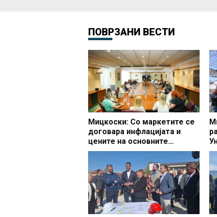
ПОВРЗАНИ ВЕСТИ
Мицкоски: Со маркетите се
М
договара инфлацијата и
р
цените на основните
У
производи да останат под 3
о
проценти
п