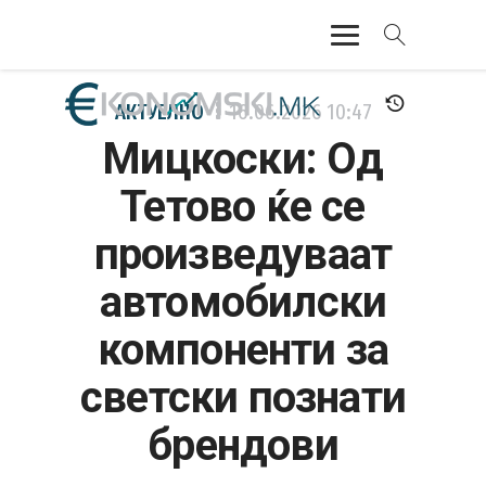
АКТУЕЛНО
АКТУЕЛНО
16.06.2026
10:47
Мицкоски: Од
ЕКОНОМИЈА
Тетово ќе се
ФИНАНСИИ
произведуваат
БАНКАРСТВО
автомобилски
ЖИВОТ
компоненти за
МОЗАИК
светски познати
брендови