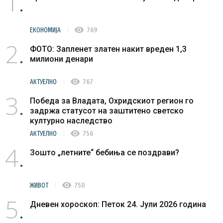
1
visibility
ЕКОНОМИЈА
769
2
ФОТО: Запленет златен накит вреден 1,3
милиони денари
visibility
АКТУЕЛНО
767
3
Победа за Владата, Охридскиот регион го
задржа статусот на заштитено светско
културно наследство
visibility
АКТУЕЛНО
756
4
Зошто „летните“ бебиња се поздрави?
visibility
ЖИВОТ
750
5
Дневен хороскоп: Петок 24. Јули 2026 година