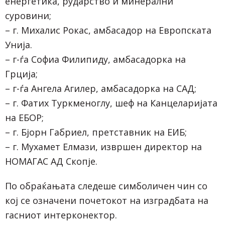
енергетика, рударство и минерални
суровини;
– г. Михалис Рокас, амбасадор на Европската
Унија.
– г-ѓа Софиа Филипиду, амбасадорка на
Грција;
– г-ѓа Ангела Агилер, амбасадорка на САД;
– г. Фатих Туркменоглу, шеф на Канцеларијата
на ЕБОР;
– г. Бјорн Габриел, претставник на ЕИБ;
– г. Мухамет Елмази, извршен директор на
НОМАГАС АД Скопје.
По обраќањата следеше симболичен чин со
кој се означени почетокот на изградбата на
гасниот интерконектор.