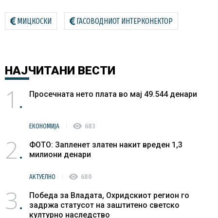
МИЦКОСКИ
ГАСОВОДНИОТ ИНТЕРКОНЕКТОР
НАЈЧИТАНИ
ВЕСТИ
1
Просечната нето плата во мај 49.544 денари
visibility
ЕКОНОМИЈА
683
2
ФОТО: Запленет златен накит вреден 1,3
милиони денари
visibility
АКТУЕЛНО
680
3
Победа за Владата, Охридскиот регион го
задржа статусот на заштитено светско
културно наследство