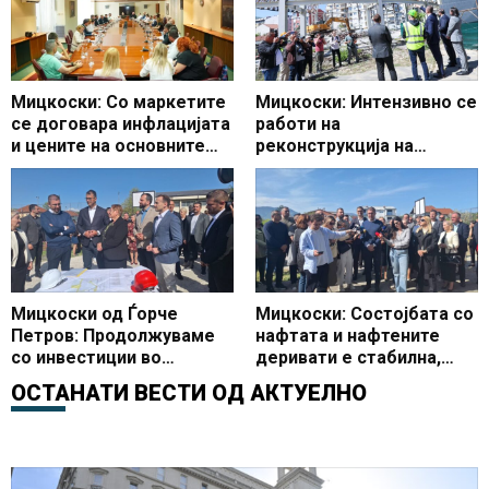
Мицкоски: Со маркетите
Мицкоски: Интензивно се
се договара инфлацијата
работи на
и цените на основните
реконструкција на
производи да останат
Универзалната сала,
под 3 проценти
очекувам да заврши во
предвидениот рок
Мицкоски од Ѓорче
Мицкоски: Состојбата со
Петров: Продолжуваме
нафтата и нафтените
со инвестиции во
деривати е стабилна,
образованието, започна
Македонија со најевтини
ОСТАНАТИ ВЕСТИ ОД
АКТУЕЛНО
доградбата на
горива во регионот
училиштето ООУ Страшо
Пинџур