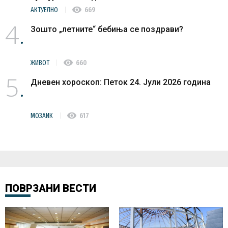
visibility
АКТУЕЛНО
669
4
Зошто „летните“ бебиња се поздрави?
visibility
ЖИВОТ
660
5
Дневен хороскоп: Петок 24. Јули 2026 година
visibility
МОЗАИК
617
ПОВРЗАНИ ВЕСТИ