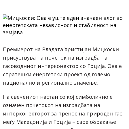
Премиерот на Владата Христијан Мицкоски
присуствува на почеток на изградба на
гасоводниот интерконектор со Грција. Ова е
стратешки енергетски проект од големо
национално и регионално значење.
На свечениот настан со кој симболично е
означен почетокот на изградбата на
интерконекторот за пренос на природен гас
меѓу Македонија и Грција – свое обраќање