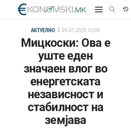
АКТУЕЛНО
АКТУЕЛНО
09.07.2025
12:06
Мицкоски: Ова е
ЕКОНОМИЈА
уште еден
ФИНАНСИИ
значаен влог во
БАНКАРСТВО
енергетската
ЖИВОТ
независност и
МОЗАИК
стабилност на
земјава