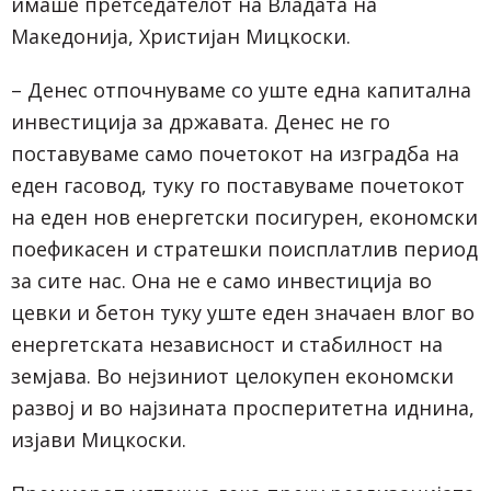
имаше претседателот на Владата на
Македонија, Христијан Мицкоски.
– Денес отпочнуваме со уште една капитална
инвестиција за државата. Денес не го
поставуваме само почетокот на изградба на
еден гасовод, туку го поставуваме почетокот
на еден нов енергетски посигурен, економски
поефикасен и стратешки поисплатлив период
за сите нас. Она не е само инвестиција во
цевки и бетон туку уште еден значаен влог во
енергетската независност и стабилност на
земјава. Во нејзиниот целокупен економски
развој и во најзината просперитетна иднина,
изјави Мицкоски.