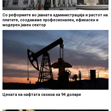
Со реформите во јавната администрација и растот на
платите, создаваме професионален, ефикасен и
модерен јавен сектор
Цената на нафтата скокна на 94 долари