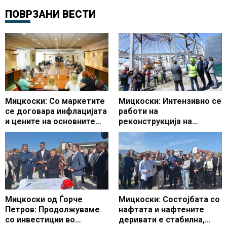
ПОВРЗАНИ ВЕСТИ
Мицкоски: Со маркетите
Мицкоски: Интензивно се
се договара инфлацијата
работи на
и цените на основните
реконструкција на
производи да останат
Универзалната сала,
под 3 проценти
очекувам да заврши во
предвидениот рок
Мицкоски од Ѓорче
Мицкоски: Состојбата со
Петров: Продолжуваме
нафтата и нафтените
со инвестиции во
деривати е стабилна,