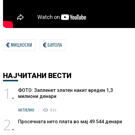
МИЦКОСКИ
БИТОЛА
НАЈЧИТАНИ
ВЕСТИ
1
ФОТО: Запленет златен накит вреден 1,3
милиони денари
visibility
АКТУЕЛНО
824
2
Просечната нето плата во мај 49.544 денари