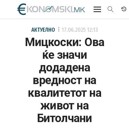
АКТУЕЛНО
АКТУЕЛНО
17.06.2025
12:13
Мицкоски: Ова
ЕКОНОМИЈА
ќе значи
ФИНАНСИИ
додадена
БАНКАРСТВО
вредност на
ЖИВОТ
квалитетот на
МОЗАИК
живот на
Битолчани