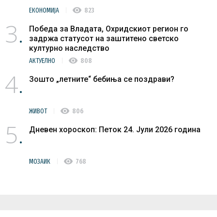
visibility
ЕКОНОМИЈА
823
3
Победа за Владата, Охридскиот регион го
задржа статусот на заштитено светско
културно наследство
visibility
АКТУЕЛНО
808
4
Зошто „летните“ бебиња се поздрави?
visibility
ЖИВОТ
806
5
Дневен хороскоп: Петок 24. Јули 2026 година
visibility
МОЗАИК
768