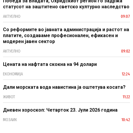
Победа за Владата, Охридскиот регион го задржа
статусот на заштитено светско културно наследство
АКТУЕЛНО
09:07
Со реформите во јавната администрација и растот на
платите, создаваме професионален, ефикасен и
модерен јавен сектор
АКТУЕЛНО
09:02
Цената на нафтата скокна на 94 долари
ЕКОНОМИЈА
12:24
Дали морската вода навистина ја оштетува косата?
ЖИВОТ
11:22
Дневен хороскоп: Четврток 23. Јули 2026 година
МОЗАИК
10:42