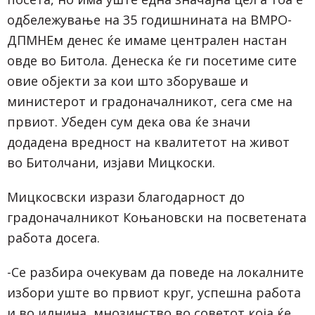
одбележување на 35 годишнината на ВМРО-
ДПМНЕм денес ќе имаме централен настан
овде во Битола. Денеска ќе ги посетиме сите
овие објекти за кои што зборуваше и
министерот и градоначалникот, сега сме на
првиот. Убеден сум дека ова ќе значи
додадена вредност на квалитетот на живот
во Битолчани, изјави Мицкоски.
Мицкосвски изрази благодарност до
градоначалникот Коњановски на посветената
работа досега.
-Се разбира очекувам да поведе на локалните
избори уште во првиот круг, успешна работа
и во иднина, мнозинство во советот која ќе