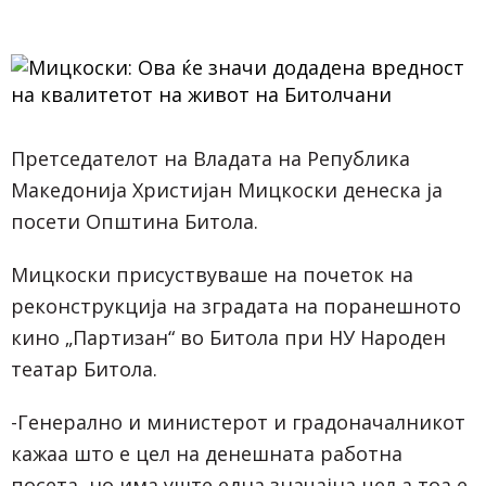
Претседателот на Владата на Република
Македонија Христијан Мицкоски денеска ја
посети Општина Битола.
Мицкоски присуствуваше на почеток на
реконструкција на зградата на поранешното
кино „Партизан“ во Битола при НУ Народен
театар Битола.
-Генерално и министерот и градоначалникот
кажаа што е цел на денешната работна
посета, но има уште една значајна цел а тоа е