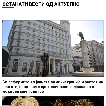
образованието, започна
Македонија со најевтини
ОСТАНАТИ ВЕСТИ ОД
АКТУЕЛНО
доградбата на
горива во регионот
училиштето ООУ Страшо
Пинџур
Со реформите во јавната администрација и растот на
платите, создаваме професионален, ефикасен и
модерен јавен сектор