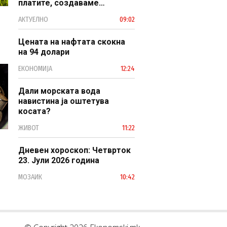
платите, создаваме
професионален, ефикасен и
АКТУЕЛНО
09:02
модерен јавен сектор
Цената на нафтата скокна
на 94 долари
ЕКОНОМИЈА
12:24
Дали морската вода
навистина ја оштетува
косата?
ЖИВОТ
11:22
Дневен хороскоп: Четврток
23. Јули 2026 година
МОЗАИК
10:42