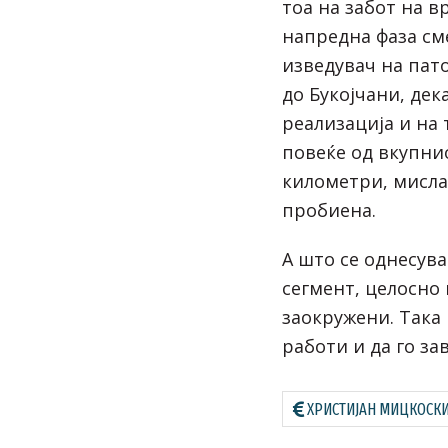
тоа на забот на в
напредна фаза см
изведувач на пат
до Букојчани, дек
реализација и на 
повеќе од вкупни
километри, мисла
пробиена.
А што се однесув
сегмент, целосно
заокружени. Така
работи и да го за
ХРИСТИЈАН МИЦКОСК