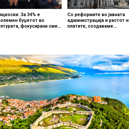
ицкоски: За 34% е
Со реформите во јавната
големен буџетот во
администрација и растот н
ултурата, фокусирани сме
платите, создаваме
а реализирање на
професионален, ефикасен
апитални проекти
модерен јавен сектор