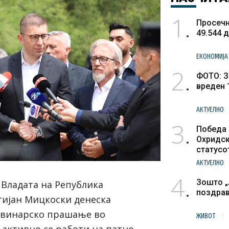
1
Просечн
49.544 
ЕКОНОМИЈА
2
ФОТО: З
вреден 
АКТУЕЛНО
3
Победа 
Охридск
статусо
културн
АКТУЕЛНО
4
Зошто „
 Владата на Република
поздра
тијан Мицкоски денеска
овинарско прашање во
ЖИВОТ