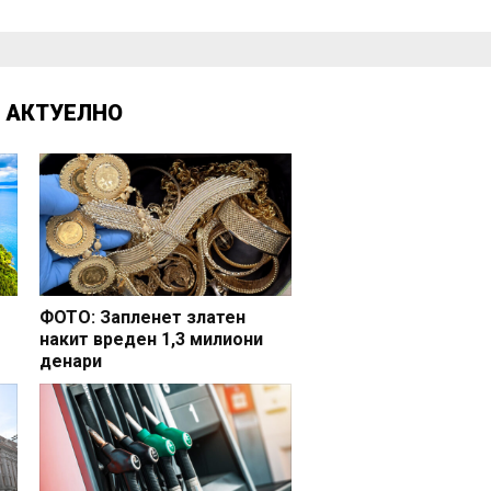
Д
АКТУЕЛНО
ФОТО: Запленет златен
накит вреден 1,3 милиони
денари
но