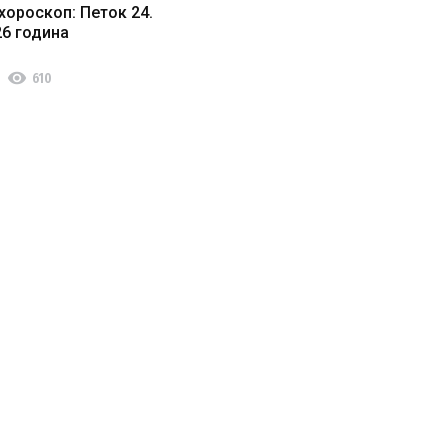
хороскоп: Петок 24.
26 година
visibility
610