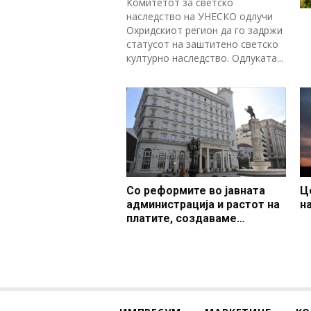
Комитетот за светско
наследство на УНЕСКО одлучи
Охридскиот регион да го задржи
статусот на заштитено светско
културно наследство. Одлуката...
Со реформите во јавната
Ц
администрација и растот на
н
платите, создаваме
професионален, ефикасен и
модерен јавен сектор