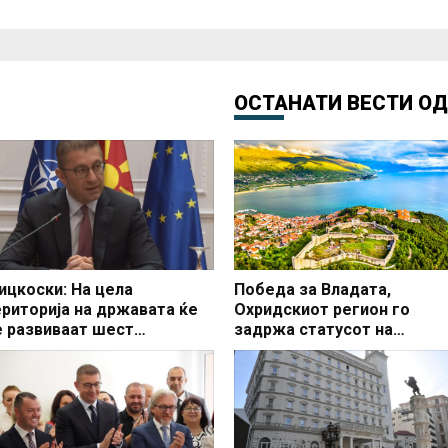
ОСТАНАТИ ВЕСТИ О
ицкоски: На цела
Победа за Владата,
ериторија на државата ќе
Охридскиот регион го
е развиваат шест
задржа статусот на
втопатски делници
заштитено светско култур
наследство