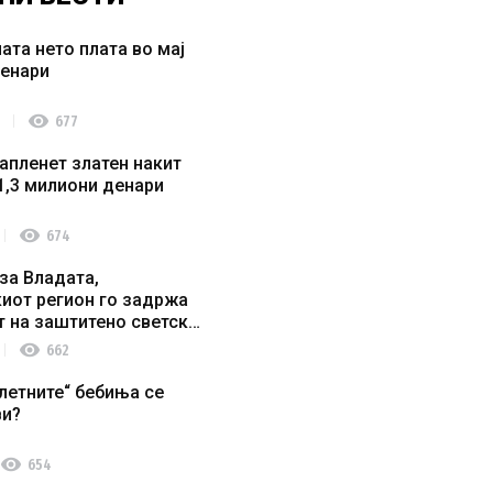
ата нето плата во мај
денари
visibility
677
апленет златен накит
1,3 милиони денари
visibility
674
за Владата,
иот регион го задржа
т на заштитено светско
о наследство
visibility
662
летните“ бебиња се
ви?
visibility
654