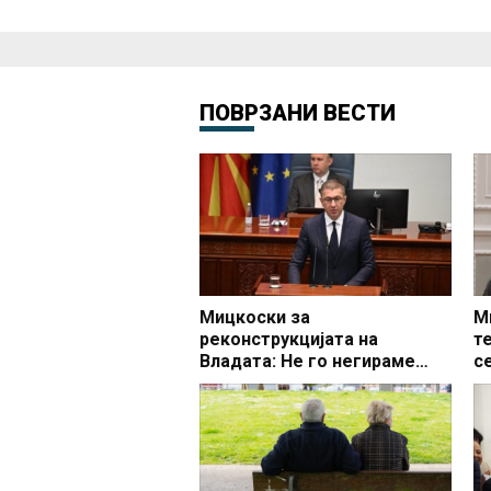
ПОВРЗАНИ ВЕСТИ
Мицкоски за
М
реконструкцијата на
т
Владата: Не го негираме
с
сработеното, сакаме да
а
изградиме уште повеќе