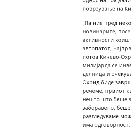
однос на тоа дали
поврзување на Кич
„Па ние пред неко
новинарите, посе
активности коишт
автопатот, најпрв
потоа Кичево-Охр
милијарда се инв
делница и очекув
Охрид биде заврш
речеме, првиот к
нешто што беше з
заборавено, беше
разгледуваме мож
има одговорност, 