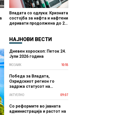
Владата со одлука: Кризната
а
состојба за нафта и нафтени
деривати продолжена до 20
 и
октомври
НАЈНОВИ ВЕСТИ
Дневен хороскоп: Петок 24.
Јули 2026 година
МОЗАИК
10:18
Победа за Владата,
Охридскиот регион го
задржа статусот на
заштитено светско културно
АКТУЕЛНО
09:07
наследство
Со реформите во јавната
администрација и растот на