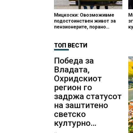
Мицкоски: Овозможивме
М
подостоинствен живот за
з
пензионерите, порано
к
пензиите се зголемуваа по
н
20 денари, а сега
к
обезбедивме по 7.000
ТОП ВЕСТИ
денари
Победа за
Владата,
Охридскиот
регион го
задржа статусот
на заштитено
светско
културно
наследство