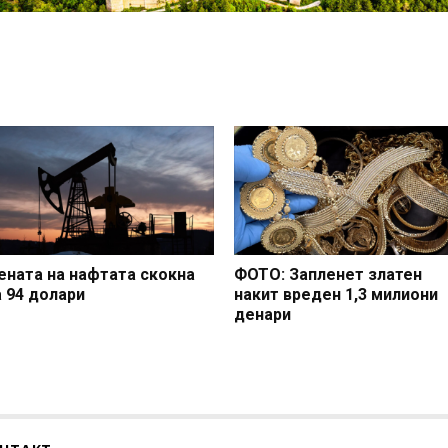
ената на нафтата скокна
ФОТО: Запленет златен
а 94 долари
накит вреден 1,3 милиони
денари