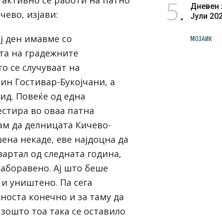
 активно се работи на патно
5
Дневен 
ево, изјави:
Јули 20
ј ден имавме со
МОЗАИК
та на градежните
о се случуваат на
ин Гостивар-Букојчани, а
ид. Повеќе од една
естира во оваа патна
ам да делницата Кичево-
ена некаде, еве најдоцна да
вартал од следната година,
аборавено. Ај што беше
 и уништено. Па сега
носта конечно и за таму да
зошто тоа така се оставило