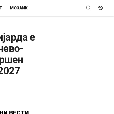
Т
МОЗАИК
јарда е
чево-
вршен
 2027
НИ
ВЕСТИ