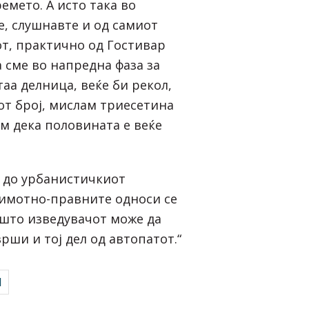
ремето. А исто така во
е, слушнавте и од самиот
от, практично од Гостивар
а сме во напредна фаза за
таа делница, веќе би рекол,
от број, мислам триесетина
м дека половината е веќе
а до урбанистичкиот
 имотно-правните односи се
 што изведувачот може да
врши и тој дел од автопатот.“
И