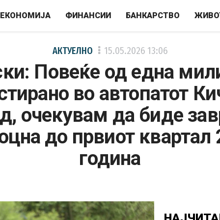
ЕКОНОМИЈА
ФИНАНСИИ
БАНКАРСТВО
ЖИВО
АКТУЕЛНО
15.05.2026
13:06
ки: Повеќе од една мили
стирано во автопатот Ки
д, очекувам да биде за
оцна до првиот квартал
година
НАЈЧИТА