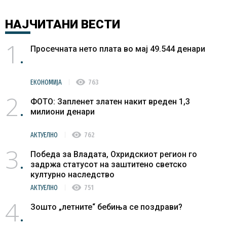
НАЈЧИТАНИ
ВЕСТИ
1
Просечната нето плата во мај 49.544 денари
visibility
ЕКОНОМИЈА
763
2
ФОТО: Запленет златен накит вреден 1,3
милиони денари
visibility
АКТУЕЛНО
762
3
Победа за Владата, Охридскиот регион го
задржа статусот на заштитено светско
културно наследство
visibility
АКТУЕЛНО
751
4
Зошто „летните“ бебиња се поздрави?