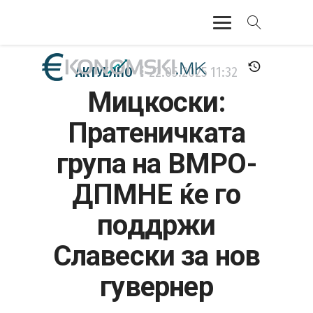
АКТУЕЛНО
АКТУЕЛНО
22.05.2025
11:32
Мицкоски:
ЕКОНОМИЈА
Пратеничката
ФИНАНСИИ
група на ВМРО-
БАНКАРСТВО
ДПМНЕ ќе го
ЖИВОТ
поддржи
МОЗАИК
Славески за нов
гувернер