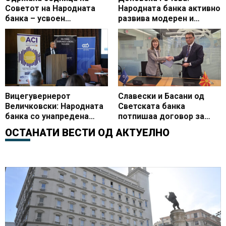
Советот на Народната
Народната банка активно
банка – усвоен
развива модерен и
Кварталниот извештај со
сигурен платен систем
ревидираните
макроекономски
проекции
Вицегувернерот
Славески и Басани од
Величковски: Народната
Светската банка
банка со унапредена
потпишаа договор за
монетарна рамка и
експертска поддршка за
ОСТАНАТИ ВЕСТИ ОД
АКТУЕЛНО
активности за
воведувањето инстант
поефикасни финансиски
плаќања во земјата
пазари