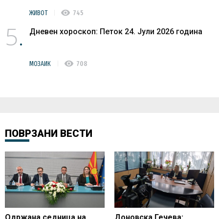
visibility
ЖИВОТ
745
5
Дневен хороскоп: Петок 24. Јули 2026 година
visibility
МОЗАИК
708
ПОВРЗАНИ ВЕСТИ
Одржана седница на
Доновска Гечева: