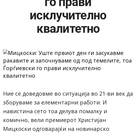
го прави
исклучително
квалитетно
Ние се доведовме во ситуација во 21-ви век да
зборуваме за елементарни работи. И
навистина сето тоа делува помалку и
комично, вели премиерот Христијан
Мицкоски одговарајќи на новинарско