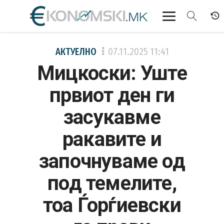
АКТУЕЛНО
АКТУЕЛНО
07.11.2025
11:41
Мицкоски: Уште
ЕКОНОМИЈА
првиот ден ги
ФИНАНСИИ
засукавме
БАНКАРСТВО
ракавите и
ЖИВОТ
започнуваме од
МОЗАИК
под темелите,
тоа Ѓорѓиевски