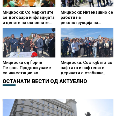
Мицкоски: Со маркетите
Мицкоски: Интензивно се
се договара инфлацијата
работи на
и цените на основните
реконструкција на
производи да останат
Универзалната сала,
под 3 проценти
очекувам да заврши во
предвидениот рок
Мицкоски од Ѓорче
Мицкоски: Состојбата со
Петров: Продолжуваме
нафтата и нафтените
со инвестиции во
деривати е стабилна,
образованието, започна
Македонија со најевтини
ОСТАНАТИ ВЕСТИ ОД
АКТУЕЛНО
доградбата на
горива во регионот
училиштето ООУ Страшо
Пинџур