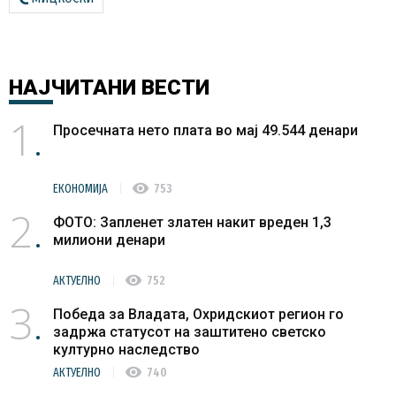
НАЈЧИТАНИ
ВЕСТИ
1
Просечната нето плата во мај 49.544 денари
visibility
ЕКОНОМИЈА
753
2
ФОТО: Запленет златен накит вреден 1,3
милиони денари
visibility
АКТУЕЛНО
752
3
Победа за Владата, Охридскиот регион го
задржа статусот на заштитено светско
културно наследство
visibility
АКТУЕЛНО
740