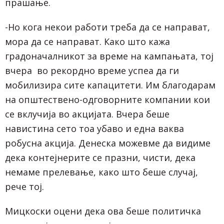
прашање.
-Но кога некои работи треба да се направат,
мора да се направат. Како што кажа
градоначалникот за време на кампањата, тој
вчера во рекордно време успеа да ги
мобилизира сите капацитети. Им благодарам
на општествено-одговорните компании кои
се вклучија во акцијата. Вчера беше
навистина сето тоа убаво и една ваква
робусна акција. Денеска можевме да видиме
дека контејнерите се празни, чисти, дека
немаме прелевање, како што беше случај,
рече тој.
Мицкоски оцени дека ова беше политичка