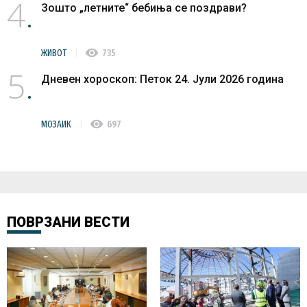
4
Зошто „летните“ бебиња се поздрави?
visibility
ЖИВОТ
735
5
Дневен хороскоп: Петок 24. Јули 2026 година
visibility
МОЗАИК
697
ПОВРЗАНИ ВЕСТИ