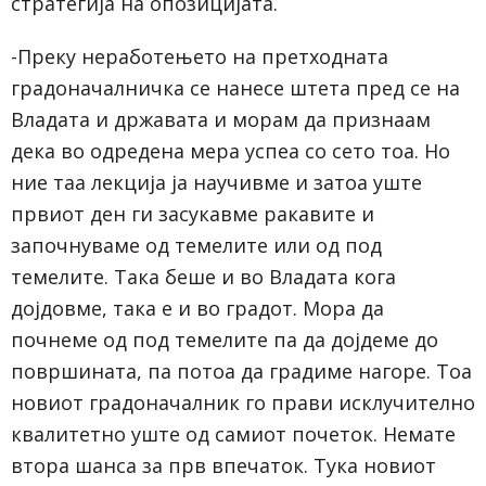
стратегија на опозицијата.
-Преку неработењето на претходната
градоначалничка се нанесе штета пред се на
Владата и државата и морам да признаам
дека во одредена мера успеа со сето тоа. Но
ние таа лекција ја научивме и затоа уште
првиот ден ги засукавме ракавите и
започнуваме од темелите или од под
темелите. Така беше и во Владата кога
дојдовме, така е и во градот. Мора да
почнеме од под темелите па да дојдеме до
површината, па потоа да градиме нагоре. Тоа
новиот градоначалник го прави исклучително
квалитетно уште од самиот почеток. Немате
втора шанса за прв впечаток. Тука новиот