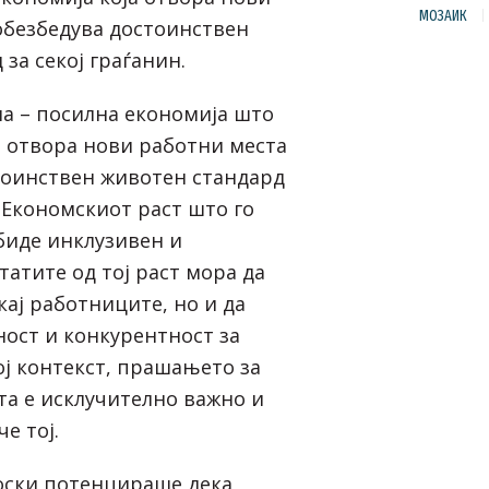
МОЗАИК
обезбедува достоинствен
за секој граѓанин.
на – посилна економија што
, отвора нови работни места
тоинствен животен стандард
. Економскиот раст што го
биде инклузивен и
татите од тој раст мора да
кај работниците, но и да
ност и конкурентност за
ој контекст, прашањето за
а е исклучително важно и
е тој.
ски потенцираше дека