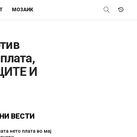
Т
МОЗАИК
отив
плата,
ЦИТЕ И
НИ
ВЕСТИ
ата нето плата во мај