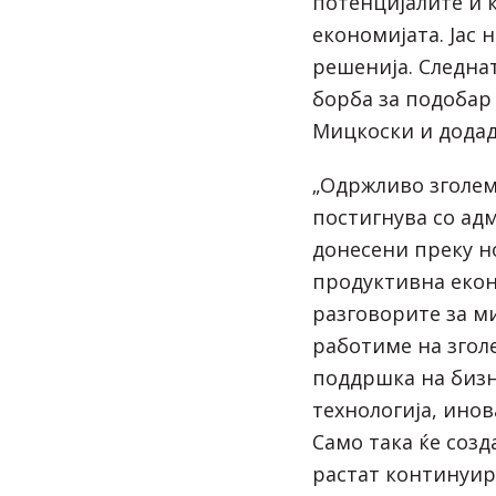
потенцијалите и 
економијата. Јас 
решенија. Следнат
борба за подобар
Мицкоски и додад
„Одржливо зголем
постигнува со ад
донесени преку но
продуктивна екон
разговорите за м
работиме на згол
поддршка на бизн
технологија, ино
Само така ќе созд
растат континуира