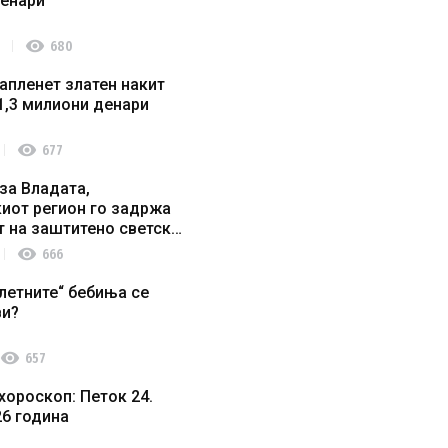
денари
visibility
680
апленет златен накит
1,3 милиони денари
visibility
677
за Владата,
иот регион го задржа
т на заштитено светско
о наследство
visibility
666
летните“ бебиња се
ви?
visibility
657
хороскоп: Петок 24.
26 година