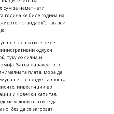
капацитетите на
не сум за наметнати
а година ќе биде година на
 животен стандард“, нагласи
е:
ување на платите не се
министративни одлуки
ќ, туку со силна и
омија. Затоа паралелно со
инималната плата, мора да
емување на продуктивноста,
исите, инвестиции во
вации и човечки капитал.
адеме услови платите да
но, без да се загрозат