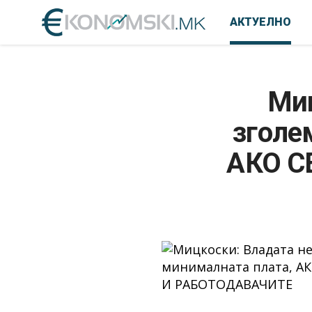
АКТУЕЛНО
Миц
зголе
АКО С