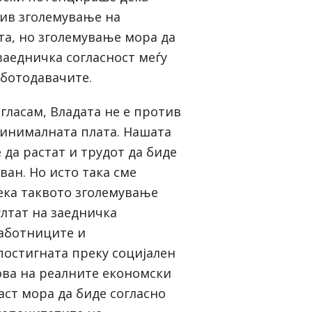
тив зголемување на
а, но зголемување мора да
заедничка согласност меѓу
ботодавачите.
агласам, Владата не е против
инималната плата. Нашата
 да растат и трудот да биде
ван. Но исто така сме
ека таквото зголемување
ултат на заедничка
работниците и
постигната преку социјален
нова на реалните економски
аст мора да биде согласно