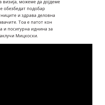
а визија, можеме да дојдеме
ќе обезбедат подобар
тниците и здрава деловна
вачите. Тоа е патот кон
а и посигурна иднина за
заклучи Мицкоски.