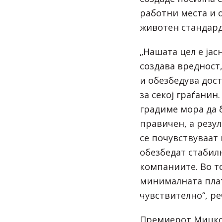
работни места и 
животен стандард 
„Нашата цел е јас
создава вредност
и обезбедува дос
за секој граѓанин
градиме мора да 
правичен, а резул
се почувствуваат 
обезбедат стабил
компаниите. Во т
минималната плат
чувствително“, реч
Премиерот Мицко