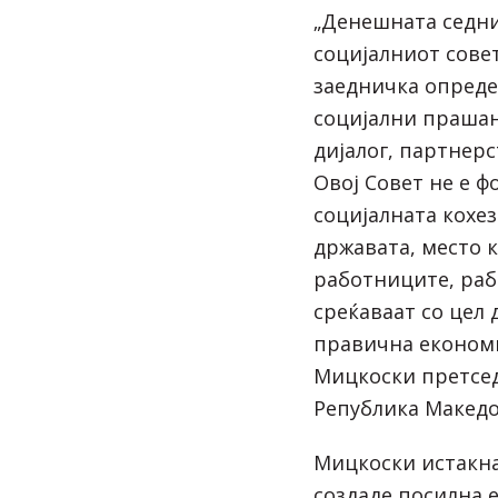
„Денешната седни
социјалниот сове
заедничка опреде
социјални прашањ
дијалог, партнерс
Овој Совет не е ф
социјалната кохез
државата, место 
работниците, раб
среќаваат со цел 
правична економи
Мицкоски претсед
Република Македо
Мицкоски истакна 
создаде посилна 