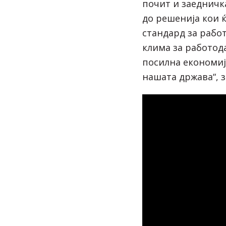
почит и заедничк
до решенија кои 
стандард за рабо
клима за работода
посилна економиј
нашата држава“, 