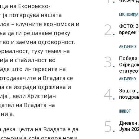
49.544 
ца на Економско-
т ја потврдува нашата
ЕКОНОМИЈА
2
лба – клучните економски и
ФОТО: З
а да ги решаваме преку
вреден 
тво и заемна одговорност.
АКТУЕЛНО
ормалност, туку темел на
3
Победа 
ија и стабилност во
Охридск
каде што интересите на
статусо
отодавачите и Владата се
културн
АКТУЕЛНО
да се изгради одржлива и
4
Зошто „
ја“, вели Христијан
поздра
ател на Владата на
ЖИВОТ
нија.
5
Дневен 
дека целта на Владата е да
Јули 20
економија која отвора нови