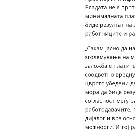
Владата не е про
минималната плат
биде резултат на 
работниците и ра
„Сакам јасно да н
зголемување на м
заложба е платите
соодветно вредну
цврсто убедени д
мора да биде рез
согласност меѓу 
работодавачите, 
дијалог и врз ос
можности. И тој р