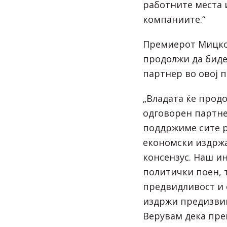
работните места 
компаниите.“
Премиерот Мицкос
продолжи да биде
партнер во овој п
„Владата ќе прод
одговорен партнер
поддржиме сите р
економски издрж
консензус. Наш и
политички поен, 
предвидливост и 
издржи предизви
Верувам дека прек