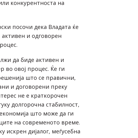
или конкурентноста на
ки посочи дека Владата ќе
 активен и одговорен
роцес.
олжи да биде активен и
 во овој процес. Ќе ги
ешенија што се правични,
ани и договорени преку
нтерес не е краткорочен
туку долгорочна стабилност,
економија што може да ги
ците на современото време.
у искрен дијалог, меѓусебна