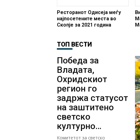
Ресторанот Одисеја меѓу
В
најпосетените места во
Ma
Скопје за 2021 година
М
ТОП ВЕСТИ
Победа за
Владата,
Охридскиот
регион го
задржа статусот
на заштитено
светско
културно
наследство
Комитетот за светско