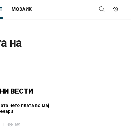
Т
МОЗАИК
а на
НИ
ВЕСТИ
ата нето плата во мај
денари
visibility
691