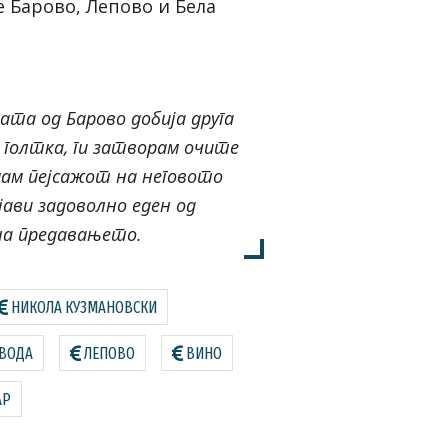
е Барово, Лепово и Бела
ната од Барово добија друга
м голтка, ги затворам очите
имам пејсажот на неговото
јави задоволно еден од
а предавањето.
НИКОЛА КУЗМАНОВСКИ
 ВОДА
ЛЕПОВО
ВИНО
АР