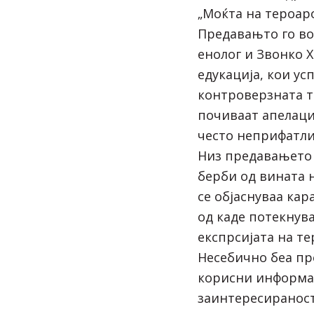
„Моќта на тероар
Предавањто го во
енолог и Звонко 
едукација, кои ус
контроверзната те
почиваат апелаци
често неприфатли
Низ предавањето 
берби од вината 
се објаснуваа ка
од каде потекнув
експрсијата на те
Несебично беа пр
корисни информа
заинтересираност