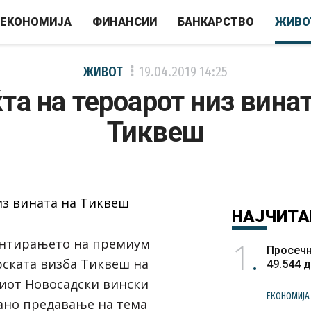
ЕКОНОМИЈА
ФИНАНСИИ
БАНКАРСТВО
ЖИВО
ЖИВОТ
19.04.2019
14:25
та на тероарот низ винат
Тиквеш
НАЈЧИТА
1
ентирањето на премиум
Просечн
ската визба Тиквеш
на
49.544 
ниот
Новосадски вински
ЕКОНОМИЈА
ано предавање на тема