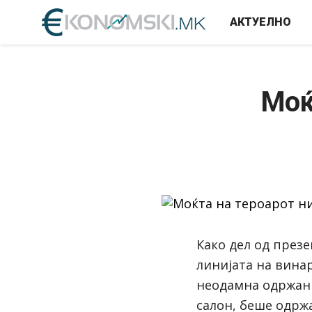
АКТУЕЛНО
Моќ
Како дел од през
линијата на
винар
неодамна одржа
салон
, беше одрж