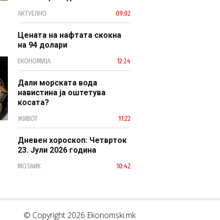
професионален, ефикасен и
АКТУЕЛНО
09:02
модерен јавен сектор
Цената на нафтата скокна
на 94 долари
ЕКОНОМИЈА
12:24
Дали морската вода
навистина ја оштетува
косата?
ЖИВОТ
11:22
Дневен хороскоп: Четврток
23. Јули 2026 година
МОЗАИК
10:42
© Copyright 2026 Ekonomski.mk