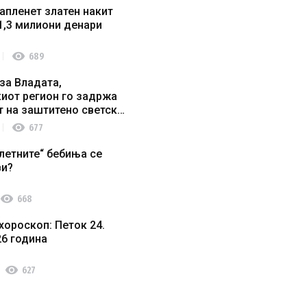
апленет златен накит
1,3 милиони денари
visibility
689
за Владата,
иот регион го задржа
т на заштитено светско
о наследство
visibility
677
летните“ бебиња се
ви?
visibility
668
хороскоп: Петок 24.
26 година
visibility
627