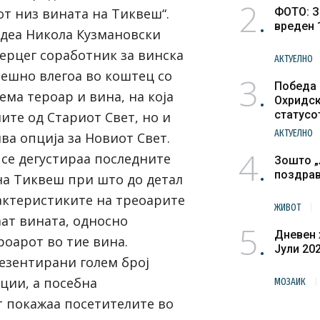
2
от низ вината на Тиквеш“.
ФОТО: З
вреден 
деа Никола Кузмановски
Херцег соработник за винска
АКТУЕЛНО
пешно влегоа во коштец со
3
Победа 
ма тероар и вина, на која
Охридск
статусо
ите од Стариот Свет, но и
културн
АКТУЕЛНО
ва опција за Новиот Свет.
4
се дегустираа последните
Зошто „
поздра
на
Тиквеш
при што до детал
рактеристиките на треоарите
ЖИВОТ
аат вината, односно
5
Дневен 
роарот во тие вина.
Јули 20
езентирани голем број
ции, а посебна
МОЗАИК
 покажаа посетителите во