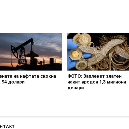
ената на нафтата скокна
ФОТО: Запленет златен
а 94 долари
накит вреден 1,3 милиони
денари
НТАКТ