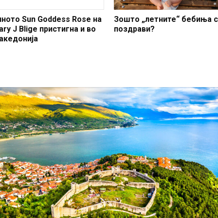
иното Sun Goddess Rose на
Зошто „летните“ бебиња 
ry J Blige пристигна и во
поздрави?
акедонија