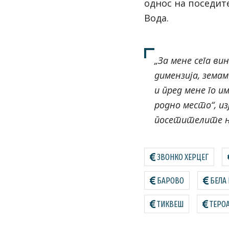
однос на поседит
Вода.
„За мене сега ви
димензија, зема
и пред мене го 
родно место“, из
посетителите н
ЗВОНКО ХЕРЦЕГ
БАРОВО
БЕЛА
ТИКВЕШ
ТЕРО