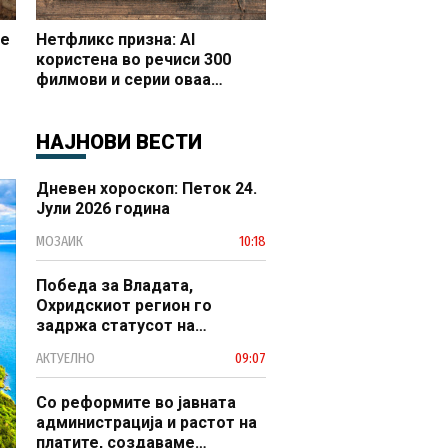
се
Нетфликс призна: AI
користена во речиси 300
филмови и серии оваа
година
НАЈНОВИ ВЕСТИ
Дневен хороскоп: Петок 24.
Јули 2026 година
МОЗАИК
10:18
Победа за Владата,
Охридскиот регион го
задржа статусот на
заштитено светско културно
АКТУЕЛНО
09:07
наследство
Со реформите во јавната
администрација и растот на
платите, создаваме