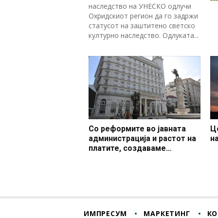
наследство на УНЕСКО одлучи
Охридскиот регион да го задржи
статусот на заштитено светско
културно наследство. Одлуката...
Со реформите во јавната
Ц
администрација и растот на
н
платите, создаваме
професионален, ефикасен и
модерен јавен сектор
ИМПРЕСУМ
МАРКЕТИНГ
КО