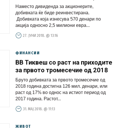
Наместо дивиденда за акционерите,
добивката ќе биде реинвестирана.
Добивката која изнесува 570 денари по
акција односно 2,5 милиони евра...
27. ЈУНИ 2018. @ 13:16
ФИНАНСИИ
ВВ Тиквеш со раст на приходите
за првото тромесечие од 2018
Бруто добивката за првото тромесечие од
2018 година достигна 126 мил. денари, или
раст од 17% во однос на истиот период од
2017 година. Растот...
31. МАЈ 2018. @ 11:13
ЖИВОТ