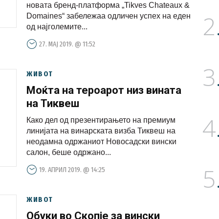
новата бренд-платформа „Tikves Chateaux &
2
Domaines“ забележаа одличен успех на еден
од најголемите...
27. МАЈ 2019. @ 11:52
3
ЖИВОТ
Моќта на тероарот низ вината
на Тиквеш
4
Како дел од презентирањето на премиум
линијата на винарската визба Тиквеш на
неодамна одржаниот Новосадски вински
салон, беше одржано...
5
19. АПРИЛ 2019. @ 14:25
ЖИВОТ
Обуки во Скопје за вински