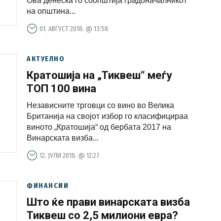
Ова денеска го соопштија градоначалникот
на општина...
01. АВГУСТ 2018. @ 13:58
АКТУЕЛНО
Кратошија на „Тиквеш“ меѓу
ТОП 100 вина
Независните трговци со вино во Велика
Британија на својот избор го класифицираа
виното „Кратошија“ од бербата 2017 на
Винарската визба...
12. ЈУЛИ 2018. @ 12:27
ФИНАНСИИ
Што ќе прави винарската визба
Тиквеш со 2,5 милиони евра?