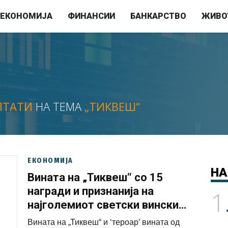
ЕКОНОМИЈА
ФИНАНСИИ
БАНКАРСТВО
ЖИВО
ЛТАТИ
НА ТЕМА
„ТИКВЕШ“
ЕКОНОМИЈА
НА
Вината на „Тиквеш“ со 15
награди и признанија на
1
најголемиот светски вински
натпревар „Декантер“
Вината на „Тиквеш“ и ‘тероар’ вината од