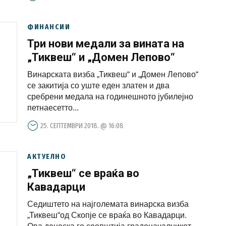
ФИНАНСИИ
Три нови медали за вината на
„Тиквеш“ и „Домен Лепово“
Винарската визба „Тиквеш“ и „Домен Лепово“
се закитија со уште еден златен и два
сребрени медала на годинешното јубилеjно
петнаесетто...
25. СЕПТЕМВРИ 2018. @ 16:08
АКТУЕЛНО
„Тиквеш“ се враќа во
Кавадарци
Седиштето на најголемата винарска визба
„Тиквеш“од Скопје се враќа во Кавадарци.