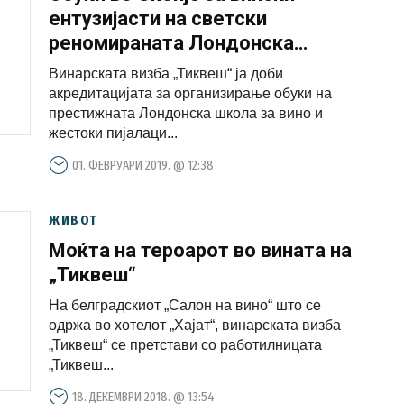
ентузијасти на светски
реномираната Лондонска
школа за вино и жестоки
Винарската визба „Тиквеш“ ја доби
пијалаци
акредитацијата за организирање обуки на
престижната Лондонска школа за вино и
жестоки пијалаци...
01. ФЕВРУАРИ 2019. @ 12:38
ЖИВОТ
Моќта на тероарот во вината на
„Тиквеш“
На белградскиот „Салон на вино“ што се
одржа во хотелот „Хајат“, винарската визба
„Тиквеш“ се претстави со работилницата
„Тиквеш...
18. ДЕКЕМВРИ 2018. @ 13:54