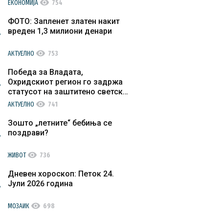
visibility
ЕКОНОМИЈА
754
ФОТО: Запленет златен накит
вреден 1,3 милиони денари
visibility
АКТУЕЛНО
753
Победа за Владата,
Охридскиот регион го задржа
статусот на заштитено светско
културно наследство
visibility
АКТУЕЛНО
741
Зошто „летните“ бебиња се
поздрави?
visibility
ЖИВОТ
736
Дневен хороскоп: Петок 24.
Јули 2026 година
visibility
МОЗАИК
698