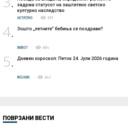
3
задржа статусот на заштитено светско
културно наследство
visibility
АКТУЕЛНО
691
4
Зошто „летните“ бебиња се поздрави?
visibility
ЖИВОТ
684
5
Дневен хороскоп: Петок 24. Јули 2026 година
visibility
МОЗАИК
642
ПОВРЗАНИ ВЕСТИ