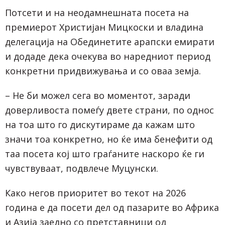
Потсети и на неодамнешната посета на
премиерот Христијан Мицкоски и владина
делегација на Обединетите арапски емирати
и додаде дека очекува во наредниот период
конкретни придвижувања и со оваа земја.
– Не би можел сега во моментот, заради
доверливоста помеѓу двете страни, по однос
на тоа што го дискутираме да кажам што
значи тоа конкретно, но ќе има бенефити од
таа посета кој што граѓаните наскоро ќе ги
чувствуваат, подвлече Муцунски.
Како негов приоритет во текот на 2026
година е да посети дел од пазарите во Африка
и Азија заедно со претставници од