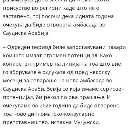
присуство во региони каде што не е
застапено, тој посочи дека идната година
очекува да биде отворена амбасада во
Саудиска Арабија.
– Одреден период биле запоставувани пазари
кои што имаат огромен потенцијал. Како
конкретен пример на линија на тоа што вие
го зборувате е одлуката од пред неколку
месеци за отварање на нова амбасада во
Саудиска Араби. Земја со која имаме сериозен
потенцијал, би рекол по ова прашање. И
очекуваме во 2026 година да биде отворено
тоа ново дипломатско-конзуларно
претставништво, истакна Муцунски.