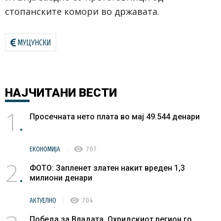
стопанските комори во државата.
МУЦУНСКИ
НАЈЧИТАНИ
ВЕСТИ
1
Просечната нето плата во мај 49.544 денари
visibility
ЕКОНОМИЈА
707
2
ФОТО: Запленет златен накит вреден 1,3
милиони денари
visibility
АКТУЕЛНО
704
Победа за Владата, Охридскиот регион го