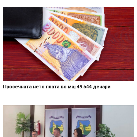
Просечната нето плата во мај 49.544 денари