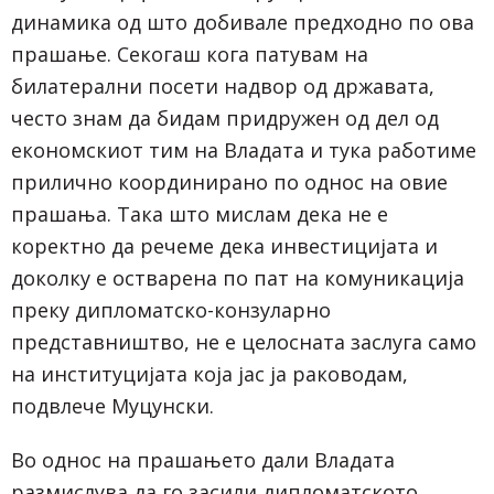
динамика од што добивале предходно по ова
прашање. Секогаш кога патувам на
билатерални посети надвор од државата,
често знам да бидам придружен од дел од
економскиот тим на Владата и тука работиме
прилично координирано по однос на овие
прашања. Така што мислам дека не е
коректно да речеме дека инвестицијата и
доколку е остварена по пат на комуникација
преку дипломатско-конзуларно
представништво, не е целосната заслуга само
на институцијата која јас ја раководам,
подвлече Муцунски.
Во однос на прашањето дали Владата
размислува да го засили дипломатското