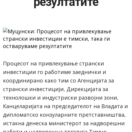
резултатите
Процесот на привлекување странски
инвестиции го работиме заеднички и
координирано како тим со Агенцијата за
странски инвестицији, Дирекцијата за
технолошки и индустриски развојни зони,
Канцеларијата на председателот на Владата и
дипломатско конзуларните претставништва,
истакна денеска министерот за надворешни
работи и надворешна трговија Тимчо