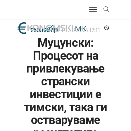
АКТУЕЛНО
ЕКОНОМИЈА
12.11.2025
12:11
Муцунски:
ЕКОНОМИЈА
Процесот на
ФИНАНСИИ
привлекување
БАНКАРСТВО
странски
ЖИВОТ
инвестиции е
МОЗАИК
тимски, така ги
остваруваме