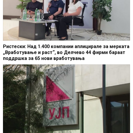
Ристески: Над 1.400 компании аплицирале за мерката
„Вработување и раст“, во Делчево 44 фирми бараат
поддршка за 65 нови вработувања