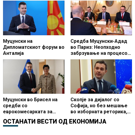
Муцунски на
Средба Муцунски-Адад
Дипломатскиот форум во
во Париз: Неопходно
Анталија
забрзување на процесот
на евроинтеграција и тој
треба да е заснован на
мерит-систем
Муцунски во Брисел на
Скопје за дијалог со
средби со
Софија, но без мешање
еврокомесарката за
во изборната реторика,
проширување Марта Кос
истакна Муцунски
ОСТАНАТИ ВЕСТИ ОД
ЕКОНОМИЈА
и други претставници на
ЕК и ЕП