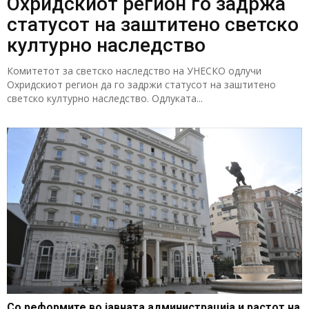
Охридскиот регион го задржа
статусот на заштитено светско
културно наследство
Комитетот за светско наследство на УНЕСКО одлучи
Охридскиот регион да го задржи статусот на заштитено
светско културно наследство. Одлуката...
Со реформите во јавната администрација и растот на