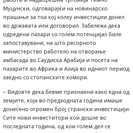
Муцунски, одговарајќи на новинарско
прашање за тоа кој колку инвестиции донел
во државата или договорил. Забележа дека
одредени пазари со голем потенцијал биле
запоставувани, на што ресорното
министерство работело на отворање
амбасада во Саудиска Арабија и посета на
пазарите во Африка и Азија во идниот период
заедно со стопанските комори.
– Видовте дека бевме признаени како една од
земјите, која во предходната година имаше
донесено огромен број странски инвестицији.
Сите нови инвеститори кои дошле во
последната година, од кои голем дел се