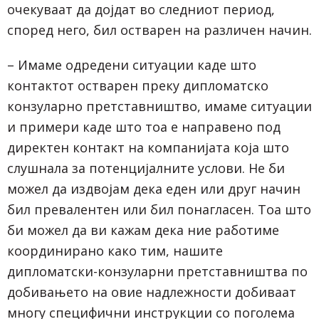
очекуваат да дојдат во следниот период,
според него, бил остварен на различен начин.
– Имаме одредени ситуации каде што
контактот остварен преку дипломатско
конзуларно претставништво, имаме ситуации
и примери каде што тоа е направено под
директен контакт на компанијата која што
слушнала за потенцијалните услови. Не би
можел да издвојам дека еден или друг начин
бил превалентен или бил понагласен. Тоа што
би можел да ви кажам дека ние работиме
координирано како тим, нашите
дипломатски-конзуларни претставништва по
добивањето на овие надлежности добиваат
многу специфични инструкции со поголема