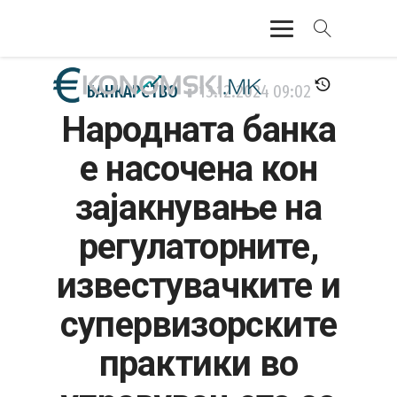
АКТУЕЛНО
БАНКАРСТВО
13.12.2024
09:02
Народната банка
ЕКОНОМИЈА
е насочена кон
ФИНАНСИИ
зајакнување на
БАНКАРСТВО
регулаторните,
ЖИВОТ
известувачките и
МОЗАИК
супервизорските
практики во