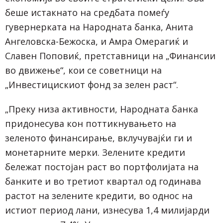
беше истакнато на средбата помеѓу
гувернерката на Народната банка, Анита
Ангеловска-Бежоска, и Амра Омерагиќ и
Славен Поповиќ, претставници на „Финансии
во движење“, кои се советници на
„Инвестицискиот фонд за зелен раст“.
„Преку низа активности, Народната банка
придонесува кон поттикнувањето на
зеленото финансирање, вклучувајќи ги и
монетарните мерки. Зелените кредити
бележат постојан раст во портфолијата на
банките и во третиот квартал од годинава
растот на зелените кредити, во однос на
истиот период лани, изнесува 1,4 милијарди