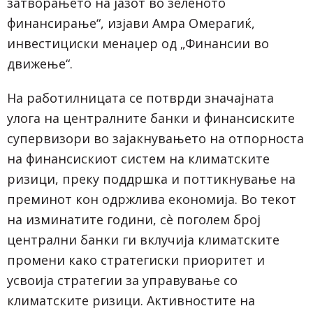
затворањето на јазот во зеленото
финансирање“, изјави Амра Омерагиќ,
инвестициски менаџер од „Финансии во
движење“.
На работилницата се потврди значајната
улога на централните банки и финансиските
супервизори во зајакнувањето на отпорноста
на финансискиот систем на климатските
ризици, преку поддршка и поттикнување на
преминот кон одржлива економија. Во текот
на изминатите години, сѐ поголем број
централни банки ги вклучија климатските
промени како стратегиски приоритет и
усвоија стратегии за управување со
климатските ризици. Активностите на