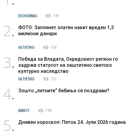
visibility
ЕКОНОМИЈА
739
2
ФОТО: Запленет златен накит вреден 1,3
милиони денари
visibility
АКТУЕЛНО
738
3
Победа за Владата, Охридскиот регион го
задржа статусот на заштитено светско
културно наследство
visibility
АКТУЕЛНО
727
4
Зошто „летните“ бебиња се поздрави?
visibility
ЖИВОТ
718
5
Дневен хороскоп: Петок 24. Јули 2026 година