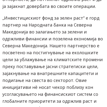
ја зајакнат довербата во своите операции.
„Инвестицискиот фонд за зелен раст“ е горд
партнер на Народната банка на Северна
Македонија во залагањето за зелени и
одржливи финансии и позелена економија во
Северна Македонија. Нашето партнерство е
посветено на постигнување на еколошките
цели за ублажување на климатските промени
преку поставување јасни стратегиски цели,
зајакнување на внатрешните капацитети и
подигање на свеста во секторот. Овие
иницијативи нè носат чекор поблизу кон
усогласувањето на финансискиот систем со
глобалните приоритети за одржлив раст и