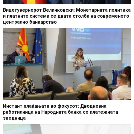
Вицегувернерот Величковски: Монетарната политика
и платните системи се двата столба на современото
централно банкарство
Инстант плаќањата во фокусот: Дводневна
работилница на Народната банка со платежната
заедница