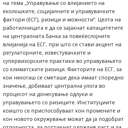
на тема „Управување со влијанието на
еколошките, социјалните и управувачките
фактори (ЕСГ), ризици и можности“. Целта на
работилницата е да се зајакнат капацитетите
на централната банка за повеќеслојните
влијанија на ЕСГ, при што се стави акцент на
регулаторните, известувачките и
супервизорските практики во управувањето
со климатските ризици. Факторите на ЕСГ, за
кои некогаш се сметаше дека имаат споредно
значење, добиваат централна улога во
процесот на донесување одлуки и
управувањето со ризиците. Институциите
коишто се приспособуваат кон промените и
кон новото окружување можат да ја подобрат
отпорноста, да поттикнат одржлив раст и да