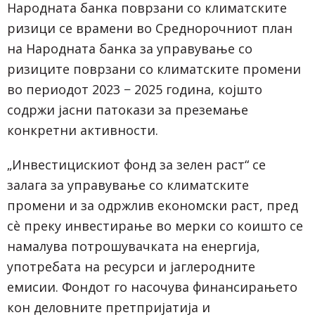
Народната банка поврзани со климатските
ризици се врамени во Среднорочниот план
на Народната банка за управување со
ризиците поврзани со климатските промени
во периодот 2023 − 2025 година, којшто
содржи јасни патокази за преземање
конкретни активности.
„Инвестицискиот фонд за зелен раст“ се
залага за управување со климатските
промени и за одржлив економски раст, пред
сè преку инвестирање во мерки со коишто се
намалува потрошувачката на енергија,
употребата на ресурси и јаглеродните
емисии. Фондот го насочува финансирањето
кон деловните претпријатија и