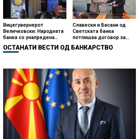
проекции
Вицегувернерот
Славески и Басани од
Величковски: Народната
Светската банка
банка со унапредена
потпишаа договор за
монетарна рамка и
експертска поддршка за
ОСТАНАТИ ВЕСТИ ОД
БАНКАРСТВО
активности за
воведувањето инстант
поефикасни финансиски
плаќања во земјата
пазари