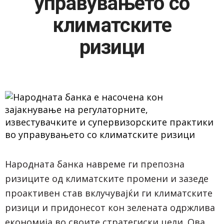
управувањето со
климатските
ризици
Народната банка навреме ги препозна
ризиците од климатските промени и зазеде
проактивен став вклучувајќи ги климатските
ризици и придонесот кон зелената одржлива
економија во своите стратегиски цели. Ова