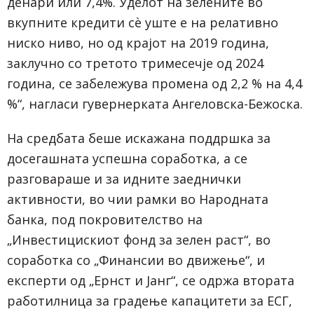
денари или 7,4%. Уделот на зелените во
вкупните кредити сѐ уште е на релативно
ниско ниво, но од крајот на 2019 година,
заклучно со третото тримесечје од 2024
година, се забележува промена од 2,2 % на 4,4
%“, нагласи гувернерката Ангеловска-Бежоска.
На средбата беше искажана поддршка за
досегашната успешна соработка, а се
разговараше и за идните заеднички
активности, во чии рамки во Народната
банка, под покровителство на
„Инвестицискиот фонд за зелен раст“, во
соработка со „Финансии во движење“, и
експерти од „Ернст и Јанг“, се одржа втората
работилница за градење капацитети за ЕСГ,