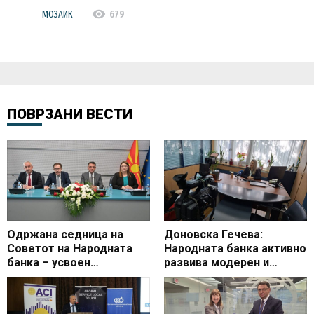
visibility
МОЗАИК
679
ПОВРЗАНИ ВЕСТИ
Одржана седница на
Доновска Гечева:
Советот на Народната
Народната банка активно
банка – усвоен
развива модерен и
Кварталниот извештај со
сигурен платен систем
ревидираните
макроекономски