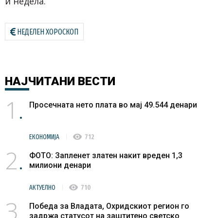
и недела.
НЕДЕЛЕН ХОРОСКОП
НАЈЧИТАНИ
ВЕСТИ
1
Просечната нето плата во мај 49.544 денари
visibility
ЕКОНОМИЈА
712
2
ФОТО: Запленет златен накит вреден 1,3
милиони денари
visibility
АКТУЕЛНО
710
3
Победа за Владата, Охридскиот регион го
задржа статусот на заштитено светско