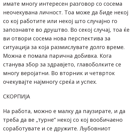
имате многу интересен разговор со сосема
неочекувана личност. Тоа може да биде некој
со кој работите или некој што случајно го
запознавте во друштво. Во секој случај, тоа ќе
ви отвори сосема нова перспектива за
ситуација за која размислувате долго време.
Можна е помала парична добивка. Кога
станува збор за здравјето, главоболките се
многу веројатни. Во вторник и четврток
очекувајте најмногу среќа и успех.
СКОРПИЈА
На работа, можно е малку да паузирате, и да
треба да ве „турне“ некој со кој вообичаено
соработувате и се дружите. Љубовниот