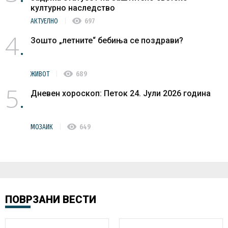
културно наследство
visibility
АКТУЕЛНО
697
4
Зошто „летните“ бебиња се поздрави?
visibility
ЖИВОТ
689
5
Дневен хороскоп: Петок 24. Јули 2026 година
visibility
МОЗАИК
649
ПОВРЗАНИ ВЕСТИ