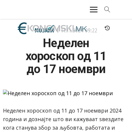
АКТУЕЛНО
МОЗАИК
11.11.2024
09:22
Неделен
ЕКОНОМИЈА
хороскоп од 11
ФИНАНСИИ
до 17 ноември
БАНКАРСТВО
ЖИВОТ
МОЗАИК
Неделен хороскоп од 11 до 17 ноември 2024
година и дознајте што ви кажуваат ѕвездите
кога станува збор за љубовта, работата и