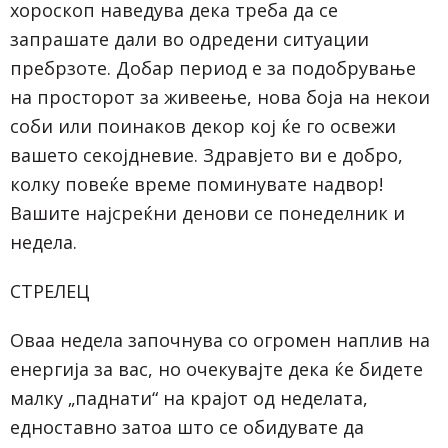
хороскоп наведува дека треба да се
запрашате дали во одредени ситуации
пребрзоте. Добар период е за подобрување
на просторот за живеење, нова боја на некои
соби или поинаков декор кој ќе го освежи
вашето секојдневие. Здравјето ви е добро,
колку повеќе време поминувате надвор!
Вашите најсреќни денови се понеделник и
недела.
СТРЕЛЕЦ
Оваа недела започнува со огромен наплив на
енергија за вас, но очекувајте дека ќе бидете
малку „паднати“ на крајот од неделата,
едноставно затоа што се обидувате да