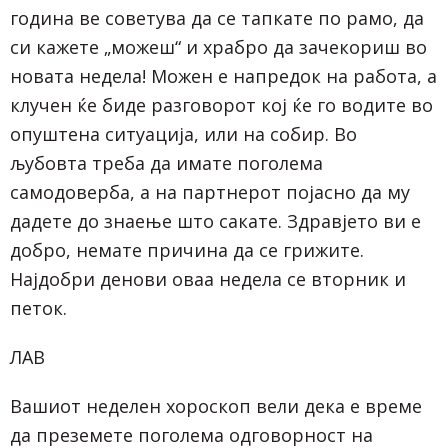
година ве советува да се тапкате по рамо, да
си кажете „можеш“ и храбро да зачекориш во
новата недела! Можен е напредок на работа, а
клучен ќе биде разговорот кој ќе го водите во
опуштена ситуација, или на собир. Во
љубовта треба да имате поголема
самодоверба, а на партнерот појасно да му
дадете до знаење што сакате. Здравјето ви е
добро, немате причина да се грижите.
Најдобри денови оваа недела се вторник и
петок.
ЛАВ
Вашиот неделен хороскоп вели дека е време
да преземете поголема одговорност на