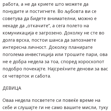
работа, а не да криете што можете да
понудите и постигнете. Во љубовта ви се
советува да бидете внимателни, можно е
некаде да „откачите“, а сега полето на
комуникација е загрозено. Доколку не сте во
долга врска, постои шанса да запознаете
интересна личност. Доколку планирате
поголема инвестиција или трошите пари, ова
не е добра недела за тоа, според хороскопот
подобро почекајте. Најсреќните денови за вас
се четврток и сабота.
ДЕВИЦА
Оваа недела посветете си повеќе време на
себе и слушајте ги не само вашите мисли, туку