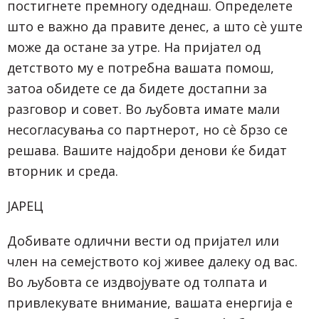
постигнете премногу одеднаш. Определете
што е важно да правите денес, а што сè уште
може да остане за утре. На пријател од
детството му е потребна вашата помош,
затоа обидете се да бидете достапни за
разговор и совет. Во љубовта имате мали
несогласувања со партнерот, но сè брзо се
решава. Вашите најдобри денови ќе бидат
вторник и среда.
ЈАРЕЦ
Добивате одлични вести од пријател или
член на семејството кој живее далеку од вас.
Во љубовта се издвојувате од толпата и
привлекувате внимание, вашата енергија е