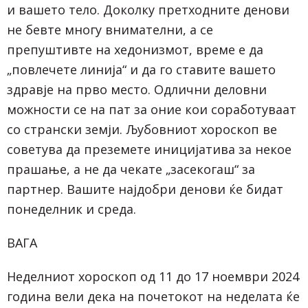
и вашето тело. Доколку претходните денови
не бевте многу внимателни, а се
препуштивте на хедонизмот, време е да
„повлечете линија“ и да го ставите вашето
здравје на прво место. Одлични деловни
можности се на пат за оние кои соработуваат
со странски земји. Љубовниот хороскоп ве
советува да преземете иницијатива за некое
прашање, а не да чекате „засекогаш“ за
партнер. Вашите најдобри денови ќе бидат
понеделник и среда.
ВАГА
Неделниот хороскоп од 11 до 17 ноември 2024
година вели дека на почетокот на неделата ќе