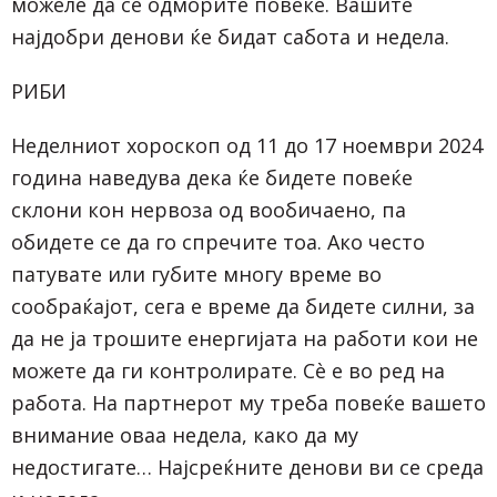
можеле да се одморите повеќе. Вашите
најдобри денови ќе бидат сабота и недела.
РИБИ
Неделниот хороскоп од 11 до 17 ноември 2024
година наведува дека ќе бидете повеќе
склони кон нервоза од вообичаено, па
обидете се да го спречите тоа. Ако често
патувате или губите многу време во
сообраќајот, сега е време да бидете силни, за
да не ја трошите енергијата на работи кои не
можете да ги контролирате. Сè е во ред на
работа. На партнерот му треба повеќе вашето
внимание оваа недела, како да му
недостигате… Најсреќните денови ви се среда