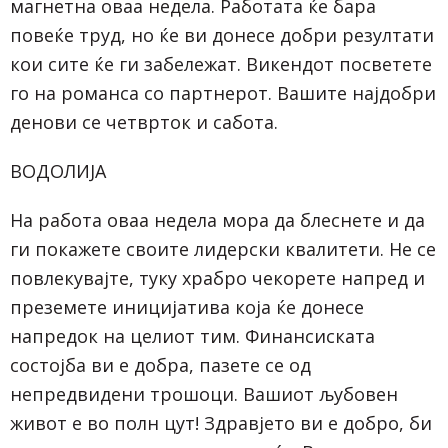
магнетна оваа недела. Работата ќе бара
повеќе труд, но ќе ви донесе добри резултати
кои сите ќе ги забележат. Викендот посветете
го на романса со партнерот. Вашите најдобри
денови се четврток и сабота.
ВОДОЛИЈА
На работа оваа недела мора да блеснете и да
ги покажете своите лидерски квалитети. Не се
повлекувајте, туку храбро чекорете напред и
преземете иницијатива која ќе донесе
напредок на целиот тим. Финансиската
состојба ви е добра, пазете се од
непредвидени трошоци. Вашиот љубовен
живот е во полн цут! Здравјето ви е добро, би