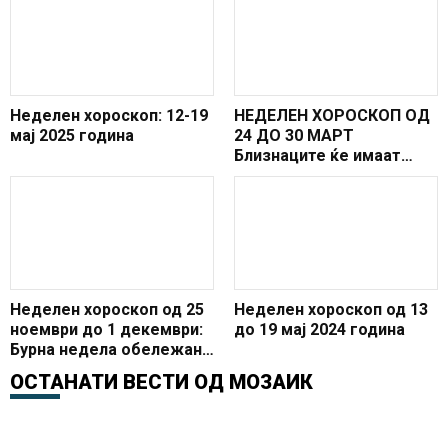
Неделен хороскоп: 12-19
НЕДЕЛЕН ХОРОСКОП ОД
мај 2025 година
24 ДО 30 МАРТ
Близнаците ќе имаат
успех во кариерата,
Лавовите се соочуваат
со љубовни дилеми
Неделен хороскоп од 25
Неделен хороскоп од 13
ноември до 1 декември:
до 19 мај 2024 година
Бурна недела обележана
со ретрограден Меркур и
ОСТАНАТИ ВЕСТИ ОД
МОЗАИК
млада месечина во
Стрелец