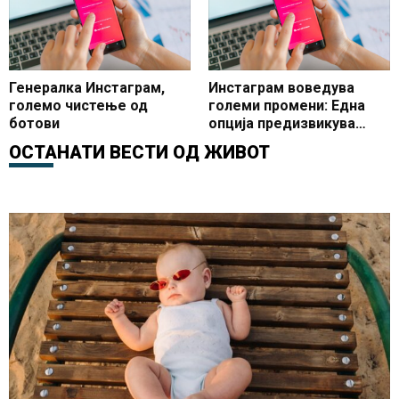
корисници
Генералка Инстаграм,
Инстаграм воведува
големо чистење од
големи промени: Една
ботови
опција предизвикува
хаос кај корисниците
ОСТАНАТИ ВЕСТИ ОД
ЖИВОТ