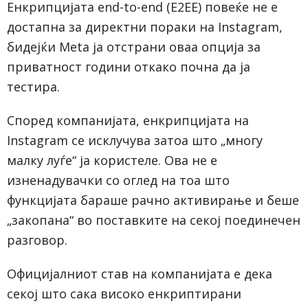
Енкрипцијата end-to-end (E2EE) повеќе не е
достапна за директни пораки на Instagram,
бидејќи Meta ја отстрани оваа опција за
приватност години откако почна да ја
тестира.
Според компанијата, енкрипцијата на
Instagram се исклучува затоа што „многу
малку луѓе“ ја користеле. Ова не е
изненадувачки со оглед на тоа што
функцијата бараше рачно активирање и беше
„закопана“ во поставките на секој поединечен
разговор.
Официјалниот став на компанијата е дека
секој што сака високо енкриптирани