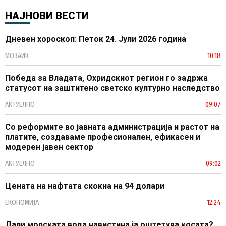
НАЈНОВИ ВЕСТИ
Дневен хороскоп: Петок 24. Јули 2026 година
МОЗАИК
10:18
Победа за Владата, Охридскиот регион го задржа
статусот на заштитено светско културно наследство
АКТУЕЛНО
09:07
Со реформите во јавната администрација и растот на
платите, создаваме професионален, ефикасен и
модерен јавен сектор
АКТУЕЛНО
09:02
Цената на нафтата скокна на 94 долари
ЕКОНОМИЈА
12:24
Дали морската вода навистина ја оштетува косата?