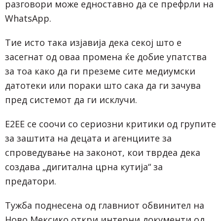
разговори може едноставно да се префрли на
WhatsApp.
Тие исто така изјавија дека секој што е
засегнат од оваа промена ќе добие упатства
за тоа како да ги преземе сите медиумски
датотеки или пораки што сака да ги зачува
пред системот да ги исклучи.
E2EE се соочи со сериозни критики од групите
за заштита на децата и агенциите за
спроведување на законот, кои тврдеа дека
создава „дигитална црна кутија“ за
предатори.
Тужба поднесена од главниот обвинител на
Ново Мексико откри интерни документи од