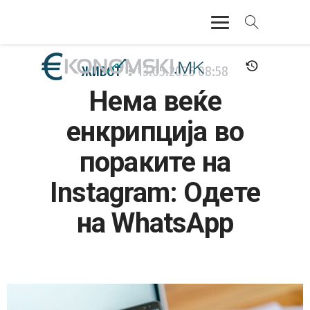
АКТУЕЛНО
ЖИВОТ
13.05.2026
08:58
Нема веќе
ЕКОНОМИЈА
енкрипција во
ФИНАНСИИ
пораките на
БАНКАРСТВО
Instagram: Одете
ЖИВОТ
на WhatsApp
МОЗАИК