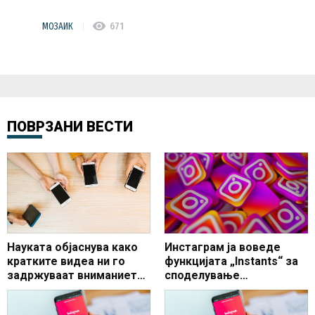
visibility
МОЗАИК
671
ПОВРЗАНИ ВЕСТИ
Науката објаснува како
Инстаграм ја воведе
кратките видеа ни го
функцијата „Instants“ за
задржуваат вниманието
споделување
со часови
„краткотрајни“
фотографии со одредени