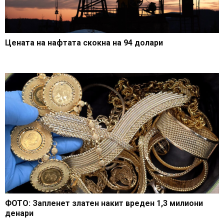
Цената на нафтата скокна на 94 долари
ФОТО: Запленет златен накит вреден 1,3 милиони
денари