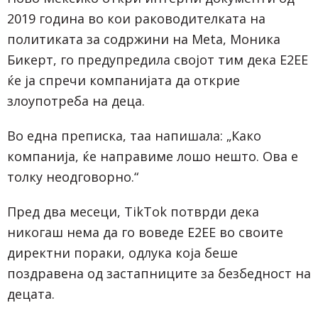
2019 година во кои раководителката на
политиката за содржини на Meta, Моника
Бикерт, го предупредила својот тим дека E2EE
ќе ја спречи компанијата да открие
злоупотреба на деца.
Во една преписка, таа напишала: „Како
компанија, ќе направиме лошо нешто. Ова е
толку неодговорно.“
Пред два месеци, TikTok потврди дека
никогаш нема да го воведе E2EE во своите
директни пораки, одлука која беше
поздравена од застапниците за безбедност на
децата.