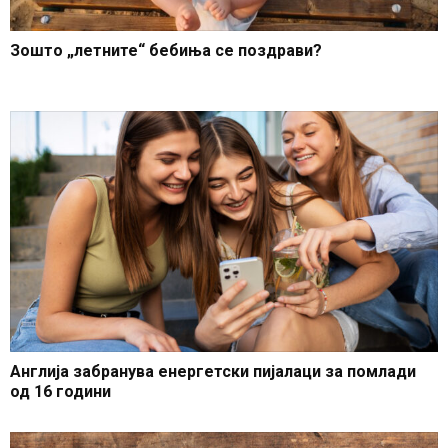
Зошто „летните“ бебиња се поздрави?
Англија забранува енергетски пијалаци за помлади
од 16 години