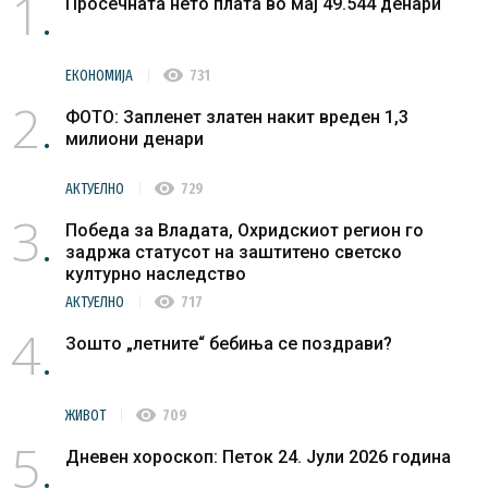
1
Просечната нето плата во мај 49.544 денари
visibility
ЕКОНОМИЈА
731
2
ФОТО: Запленет златен накит вреден 1,3
милиони денари
visibility
АКТУЕЛНО
729
3
Победа за Владата, Охридскиот регион го
задржа статусот на заштитено светско
културно наследство
visibility
АКТУЕЛНО
717
4
Зошто „летните“ бебиња се поздрави?
visibility
ЖИВОТ
709
5
Дневен хороскоп: Петок 24. Јули 2026 година