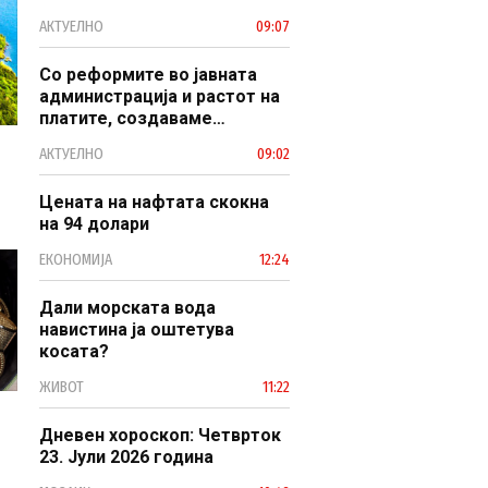
заштитено светско културно
АКТУЕЛНО
09:07
наследство
Со реформите во јавната
администрација и растот на
платите, создаваме
професионален, ефикасен и
АКТУЕЛНО
09:02
модерен јавен сектор
Цената на нафтата скокна
на 94 долари
ЕКОНОМИЈА
12:24
Дали морската вода
навистина ја оштетува
косата?
ЖИВОТ
11:22
Дневен хороскоп: Четврток
23. Јули 2026 година