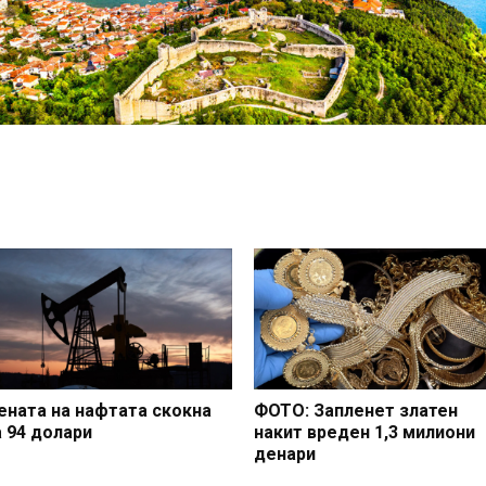
ената на нафтата скокна
ФОТО: Запленет златен
а 94 долари
накит вреден 1,3 милиони
денари