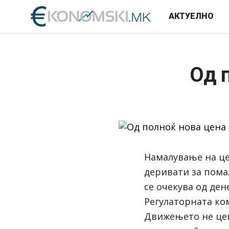
АКТУЕЛНО
Од 
Намалување на це
деривати за пома
се очекува од ден
Регулаторната ком
Движењето не цен