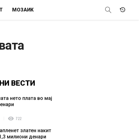
Т
МОЗАИК
вата
НИ
ВЕСТИ
ата нето плата во мај
денари
visibility
722
апленет златен накит
1,3 милиони денари