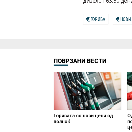
дизелот 63,50 ден
ГОРИВА
НОВИ
ПОВРЗАНИ ВЕСТИ
Горивата со нови цени од
О
полноќ
п
ц