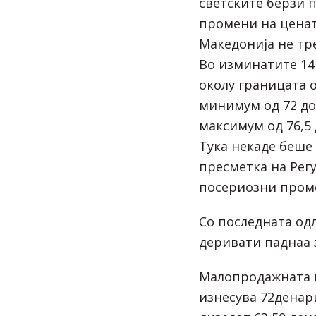
светските берзи 
промени на ценат
Македонија не тре
Во изминатите 14
околу границата о
минимум од 72 до
максимум од 76,5 
Тука некаде беше
пресметка на Регу
посериозни проме
Со последната од
деривати паднаа з
Малопродажната ц
изнесува 72денари