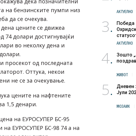
покажува дека позначителни
а на бензинските пумпи низ
АКТУЕЛНО
ба да се очекува.
3
Победа 
 дена цените се движеа
Охридск
статусо
д 74 долари достигнувајќи
културн
АКТУЕЛНО
лари во неколку дена и
4
долари.
Зошто „
поздра
 и просекот од последната
латорот. Оттука, некои
ЖИВОТ
ни не се за очекување.
5
Дневен 
Јули 20
лука цените на нафтените
а 1,5 денари.
МОЗАИК
ена на ЕУРОСУПЕР БС-95
 на ЕУРОСУПЕР БС-98 74 а на