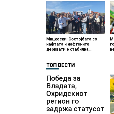
Мицкоски: Состојбата со
М
нафтата и нафтените
г
деривати е стабилна,
в
Македонија со најевтини
з
горива во регионот
д
ТОП ВЕСТИ
Победа за
Владата,
Охридскиот
регион го
задржа статусот