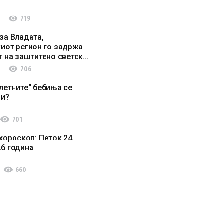
visibility
719
за Владата,
иот регион го задржа
т на заштитено светско
о наследство
visibility
706
летните“ бебиња се
ви?
visibility
701
хороскоп: Петок 24.
26 година
visibility
660