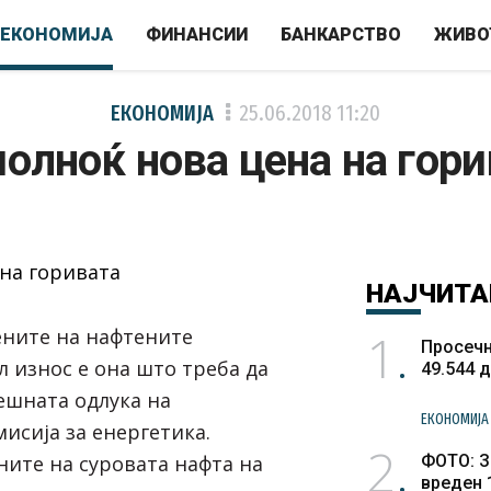
ЕКОНОМИЈА
ФИНАНСИИ
БАНКАРСТВО
ЖИВО
ЕКОНОМИЈА
25.06.2018
11:20
полноќ нова цена на гори
НАЈЧИТА
1
ните на нафтените
Просечн
л износ е она што треба да
49.544 
ешната одлука на
ЕКОНОМИЈА
исија за енергетика.
2
ите на суровата нафта на
ФОТО: З
вреден 