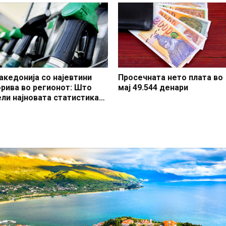
акедонија со најевтини
Просечната нето плата во
орива во регионот: Што
мај 49.544 денари
ели најновата статистика
а цените на бензините и
изелот?