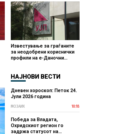
раст“, во Делчево 44 фирми
бараат поддршка за 65 нови
вработувања
Известување за граѓаните
за неодобрени кориснички
профили на е-Даночни
услуги
НАЈНОВИ ВЕСТИ
Дневен хороскоп: Петок 24.
Јули 2026 година
МОЗАИК
10:18
Победа за Владата,
Охридскиот регион го
задржа статусот на