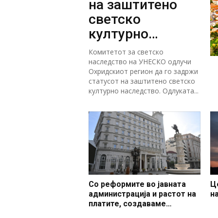
на заштитено
светско
културно
наследство
Комитетот за светско
наследство на УНЕСКО одлучи
Охридскиот регион да го задржи
статусот на заштитено светско
културно наследство. Одлуката...
Со реформите во јавната
Ц
администрација и растот на
н
платите, создаваме
професионален, ефикасен и