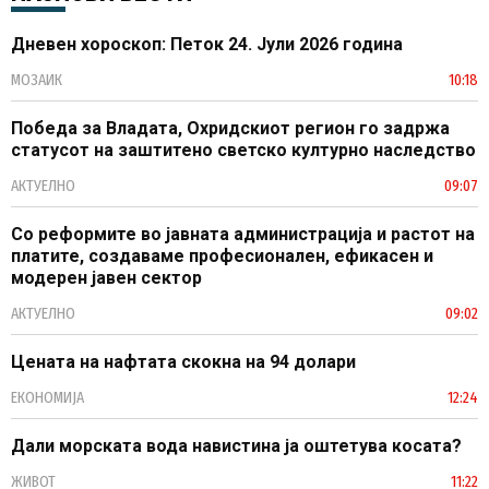
Дневен хороскоп: Петок 24. Јули 2026 година
МОЗАИК
10:18
Победа за Владата, Охридскиот регион го задржа
статусот на заштитено светско културно наследство
АКТУЕЛНО
09:07
Со реформите во јавната администрација и растот на
платите, создаваме професионален, ефикасен и
модерен јавен сектор
АКТУЕЛНО
09:02
Цената на нафтата скокна на 94 долари
ЕКОНОМИЈА
12:24
Дали морската вода навистина ја оштетува косата?
ЖИВОТ
11:22