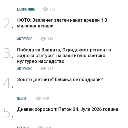
visibility
ЕКОНОМИЈА
712
2
ФОТО: Запленет златен накит вреден 1,3
милиони денари
visibility
АКТУЕЛНО
710
3
Победа за Владата, Охридскиот регион го
задржа статусот на заштитено светско
културно наследство
visibility
АКТУЕЛНО
697
4
Зошто „летните“ бебиња се поздрави?
visibility
ЖИВОТ
689
5
Дневен хороскоп: Петок 24. Јули 2026 година
visibility