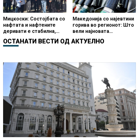
Мицкоски: Состојбата со
Македонија со најевтини
нафтата и нафтените
горива во регионот: Што
деривати е стабилна,
вели најновата
Македонија со најевтини
статистика за цените на
ОСТАНАТИ ВЕСТИ ОД
АКТУЕЛНО
горива во регионот
бензините и дизелот?