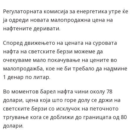
Регулаторната комисија за енергетика утре ќе
ја одреди новата малопродажна цена на
нафтените деривати.
Според движењето на цената на суровата
нафта на светските берзи можеме да
очекуваме мало покачување на цените во
малопродажба, кое не би требало да надмине
1 денар по литар.
Во моментов барел нафта чини околу 78
долари, цена која што горе долу се држи на
светските берзи со исклучок на петочното
тргување кога се доближи до границата од 80
долари.