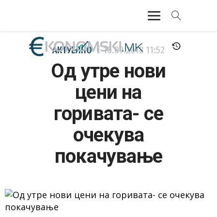
АКТУЕЛНО
АКТУЕЛНО
16.09.2018
11:52
Од утре нови
ЕКОНОМИЈА
цени на
ФИНАНСИИ
горивата- се
БАНКАРСТВО
очекува
ЖИВОТ
покачување
МОЗАИК