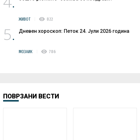
4
visibility
ЖИВОТ
822
5
Дневен хороскоп: Петок 24. Јули 2026 година
visibility
МОЗАИК
786
ПОВРЗАНИ ВЕСТИ