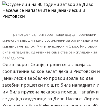
Првиот ден од притворот, каде двајца поранешни
министри завршија како осомничени за организација на
крвавиот четврток- Миле Јанакиески и Спиро Ристовски
биле нападнати, од нивните семејства се исплашени за
безбедноста.
Од затворот Скопје, првин се огласија со
соопштение во кое велат дека и Ристовски и
Јанакиески вербално провоцирале во две
засебни прошетки по што биле нападнати и
им била пружена лекарска помош. Напаѓачи
се двајца осуденици за Диво Насеље, Лирим
Красниќи и Есад Кафеџоли осудени на по 40