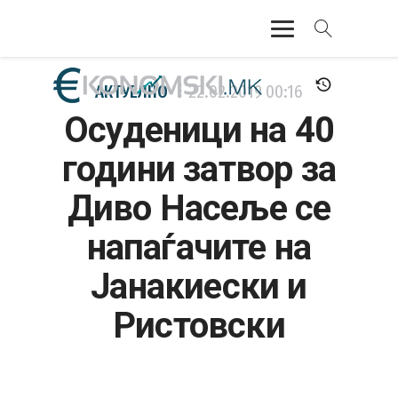
АКТУЕЛНО
АКТУЕЛНО
22.02.2019
00:16
Осуденици на 40
ЕКОНОМИЈА
години затвор за
ФИНАНСИИ
Диво Насеље се
БАНКАРСТВО
напаѓачите на
ЖИВОТ
Јанакиески и
МОЗАИК
Ристовски