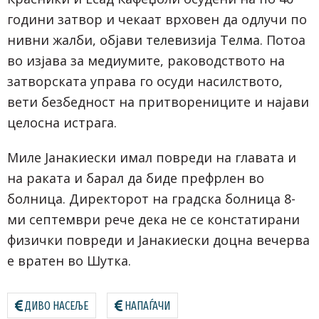
години затвор и чекаат врховен да одлучи по
нивни жалби,
објави телевизија Телма
. Потоа
во изјава за медиумите, раководството на
затворската управа го осуди насилството,
вети безбедност на притворениците и најави
целосна истрага.
Миле Јанакиески имал повреди на главата и
на раката и барал да биде префрлен во
болница. Директорот на градска болница 8-
ми септември рече дека не се констатирани
физички повреди и Јанакиески доцна вечерва
е вратен во Шутка.
ДИВО НАСЕЉЕ
НАПАЃАЧИ