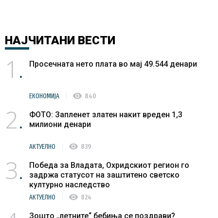
НАЈЧИТАНИ
ВЕСТИ
1
Просечната нето плата во мај 49.544 денари
visibility
ЕКОНОМИЈА
840
2
ФОТО: Запленет златен накит вреден 1,3
милиони денари
visibility
АКТУЕЛНО
839
3
Победа за Владата, Охридскиот регион го
задржа статусот на заштитено светско
културно наследство
visibility
АКТУЕЛНО
824
Зошто „летните“ бебиња се поздрави?