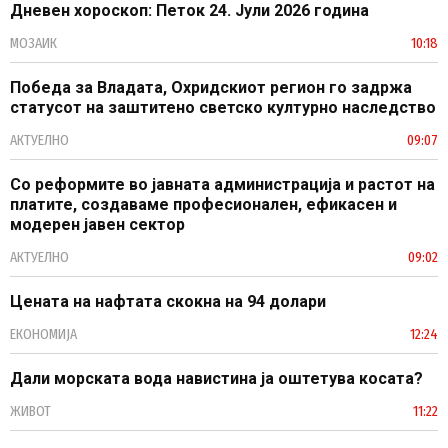
Дневен хороскоп: Петок 24. Јули 2026 година
МОЗАИК
10:18
Победа за Владата, Охридскиот регион го задржа
статусот на заштитено светско културно наследство
АКТУЕЛНО
09:07
Со реформите во јавната администрација и растот на
платите, создаваме професионален, ефикасен и
модерен јавен сектор
АКТУЕЛНО
09:02
Цената на нафтата скокна на 94 долари
ЕКОНОМИЈА
12:24
Дали морската вода навистина ја оштетува косата?
ЖИВОТ
11:22