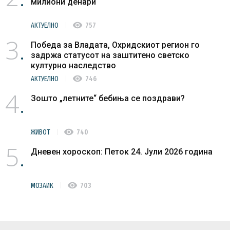
милиони денари
visibility
АКТУЕЛНО
757
3
Победа за Владата, Охридскиот регион го
задржа статусот на заштитено светско
културно наследство
visibility
АКТУЕЛНО
746
4
Зошто „летните“ бебиња се поздрави?
visibility
ЖИВОТ
740
5
Дневен хороскоп: Петок 24. Јули 2026 година
visibility
МОЗАИК
703