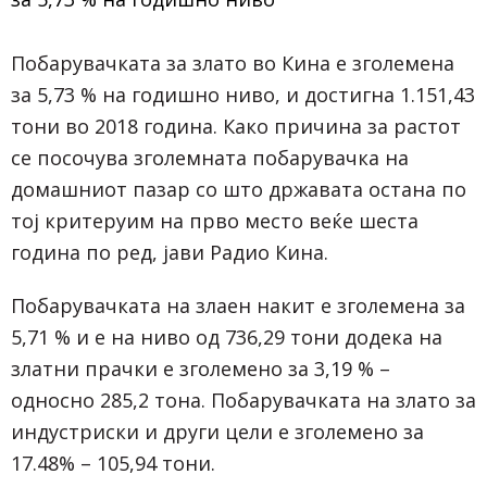
Побарувачката за злато во Кина е зголемена
за 5,73 % на годишно ниво, и достигна 1.151,43
тони во 2018 година. Како причина за растот
се посочува зголемната побарувачка на
домашниот пазар со што државата остана по
тој критеруим на прво место веќе шеста
година по ред, јави Радио Кина.
Побарувачката на злаен накит е зголемена за
5,71 % и е на ниво од 736,29 тони додека на
златни прачки е зголемено за 3,19 % –
односно 285,2 тона. Побарувачката на злато за
индустриски и други цели е зголемено за
17.48% – 105,94 тони.