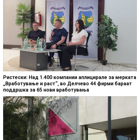
Ристески: Над 1.400 компании аплицирале за мерката
„Вработување и раст“, во Делчево 44 фирми бараат
поддршка за 65 нови вработувања