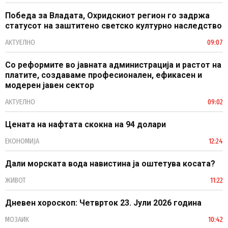
Победа за Владата, Охридскиот регион го задржа
статусот на заштитено светско културно наследство
АКТУЕЛНО
09:07
Со реформите во јавната администрација и растот на
платите, создаваме професионален, ефикасен и
модерен јавен сектор
АКТУЕЛНО
09:02
Цената на нафтата скокна на 94 долари
ЕКОНОМИЈА
12:24
Дали морската вода навистина ја оштетува косата?
ЖИВОТ
11:22
Дневен хороскоп: Четврток 23. Јули 2026 година
МОЗАИК
10:42