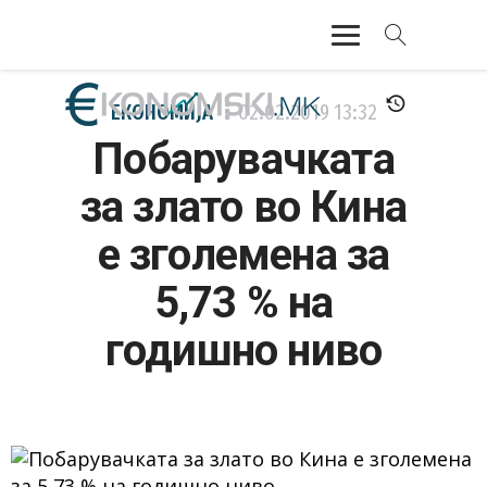
АКТУЕЛНО
ЕКОНОМИЈА
02.02.2019
13:32
Побарувачката
ЕКОНОМИЈА
за злато во Кина
ФИНАНСИИ
е зголемена за
БАНКАРСТВО
5,73 % на
ЖИВОТ
годишно ниво
МОЗАИК