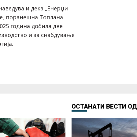
наведува и дека „Енерџи
је, поранешна Топлана
2025 година добила две
изводство и за снабдување
гија.
ОСТАНАТИ ВЕСТИ О