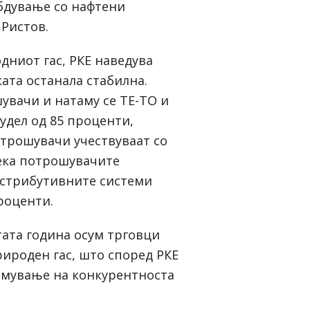
бдување со нафтени
 Ристов.
дниот гас, РКЕ наведува
ата останала стабилна.
увачи и натаму се ТЕ-ТО и
удел од 85 проценти,
трошувачи учествуваат со
ека потрошувачите
истрибутивните системи
роценти.
тата година осум трговци
рироден гас, што според РКЕ
емување на конкурентноста