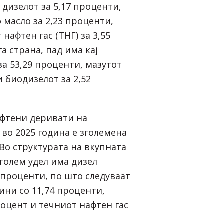
 дизелот за 5,17 проценти,
о масло за 2,23 проценти,
 нафтен гас (ТНГ) за 3,55
а страна, пад има кај
а 53,29 проценти, мазутот
и биодизелот за 2,52
фтени деривати на
во 2025 година е зголемена
 Во структурата на вкупната
голем удел има дизел
 проценти, по што следуваат
ини со 11,74 проценти,
роцент и течниот нафтен гас