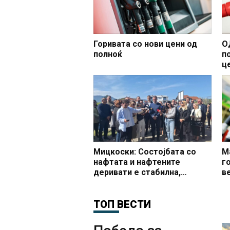
Горивата со нови цени од
О
полноќ
п
ц
Мицкоски: Состојбата со
М
нафтата и нафтените
г
деривати е стабилна,
в
Македонија со најевтини
з
горива во регионот
д
ТОП ВЕСТИ