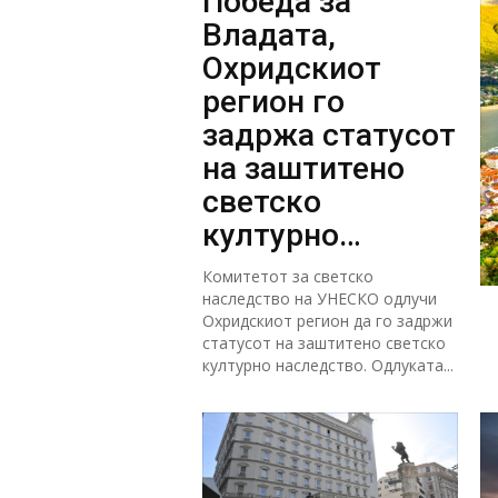
Победа за
Владата,
Охридскиот
регион го
задржа статусот
на заштитено
светско
културно
наследство
Комитетот за светско
наследство на УНЕСКО одлучи
Охридскиот регион да го задржи
статусот на заштитено светско
културно наследство. Одлуката...