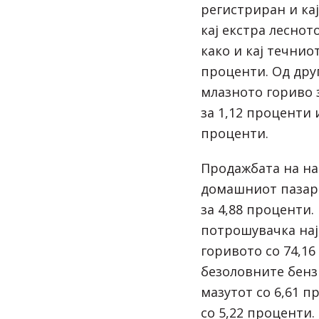
регистриран и кај
кај екстра леснот
како и кај течниот
проценти. Од друг
млазното гориво з
за 1,12 проценти 
проценти.
Продажбата на на
домашниот пазар 
за 4,88 проценти.
потрошувачка нај
горивото со 74,16
безоловните бенз
мазутот со 6,61 п
со 5,22 проценти.