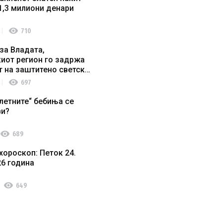
1,3 милиони денари
visibility
710
за Владата,
иот регион го задржа
т на заштитено светско
о наследство
visibility
697
летните“ бебиња се
ви?
visibility
689
хороскоп: Петок 24.
26 година
visibility
649