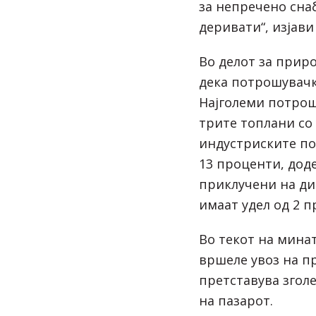
за непречено сна
деривати“, изјави
Во делот за приро
дека потрошувачк
Најголеми потрош
трите топлани со 
индустриските по
13 проценти, дод
приклучени на д
имаат удел од 2 п
Во текот на мина
вршеле увоз на п
претставува згол
на пазарот.