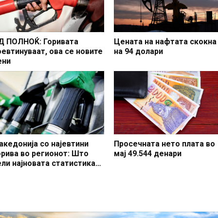
Д ПОЛНОЌ: Горивата
Цената на нафтата скокна
оевтинуваат, ова се новите
на 94 долари
ени
акедонија со најевтини
Просечната нето плата во
орива во регионот: Што
мај 49.544 денари
ели најновата статистика
а цените на бензините и
изелот?