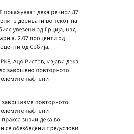
Е покажуваат дека речиси 87
ените деривати во текот на
иле увезени од Грција, над
арија, 2,07 проценти од
роценти од Србија.
РКЕ, Ацо Ристов, изјави дека
ило завршено повторното
големите нафтени
го завршивме повторното
големите нафтени
 пракса значи дека во
ни се обезбедени предуслови