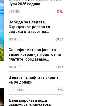
Јули 2026 година
МОЗАИК
10:18
Победа за Владата,
Охридскиот регион го
задржа статусот на
заштитено светско културно
АКТУЕЛНО
09:07
наследство
Со реформите во јавната
администрација и растот на
платите, создаваме
професионален, ефикасен и
АКТУЕЛНО
09:02
модерен јавен сектор
Цената на нафтата скокна
на 94 долари
ЕКОНОМИЈА
12:24
Дали морската вода
навистина ја оштетува