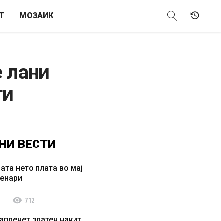
Т
МОЗАИК
 лани
ти
НИ
ВЕСТИ
ата нето плата во мај
денари
visibility
712
апленет златен накит