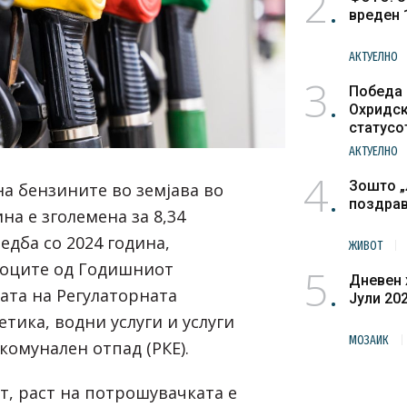
2
вреден 
АКТУЕЛНО
3
Победа 
Охридск
статусо
културн
АКТУЕЛНО
4
Зошто „
а бензините во земјава во
поздра
ина е зголемена за 8,34
едба со 2024 година,
ЖИВОТ
тоците од Годишниот
5
Дневен 
ата на Регулаторната
Јули 20
етика, водни услуги и услуги
МОЗАИК
комунален отпад (РКЕ).
т, раст на потрошувачката е