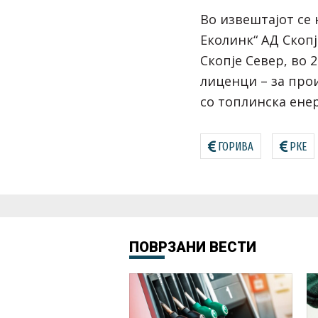
Во извештајот се 
Еколинк“ АД Скоп
Скопје Север, во 
лиценци – за про
со топлинска енер
ГОРИВА
РКЕ
ПОВРЗАНИ ВЕСТИ