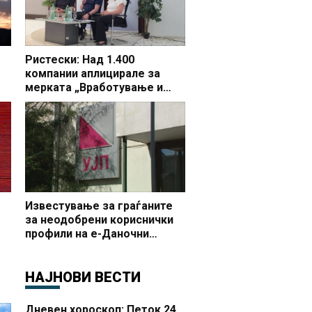
Ристески: Над 1.400
компании аплицирале за
мерката „Вработување и
раст“, во Делчево 44 фирми
бараат поддршка за 65 нови
вработувања
Известување за граѓаните
за неодобрени кориснички
профили на е-Даночни
услуги
НАЈНОВИ ВЕСТИ
Дневен хороскоп: Петок 24.