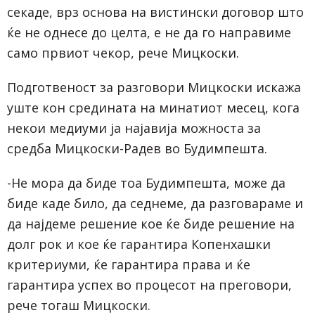
секаде, врз основа на вистински договор што
ќе не однесе до целта, е не да го направиме
само првиот чекор, рече Мицкоски.
Подготвеност за разговори Мицкоски искажа
уште кон средината на минатиот месец, кога
некои медиуми ја најавија можноста за
средба Мицкоски-Радев во Будимпешта.
-Не мора да биде тоа Будимпешта, може да
биде каде било, да седнеме, да разговараме и
да најдеме решение кое ќе биде решение на
долг рок и кое ќе гарантира Копенхашки
критериуми, ќе гарантира права и ќе
гарантира успех во процесот на преговори,
рече тогаш Мицкоски.