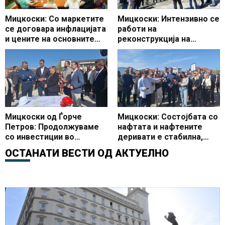
Мицкоски: Со маркетите
Мицкоски: Интензивно се
се договара инфлацијата
работи на
и цените на основните
реконструкција на
производи да останат
Универзалната сала,
под 3 проценти
очекувам да заврши во
предвидениот рок
Мицкоски од Ѓорче
Мицкоски: Состојбата со
Петров: Продолжуваме
нафтата и нафтените
со инвестиции во
деривати е стабилна,
образованието, започна
Македонија со најевтини
ОСТАНАТИ ВЕСТИ ОД
АКТУЕЛНО
доградбата на
горива во регионот
училиштето ООУ Страшо
Пинџур