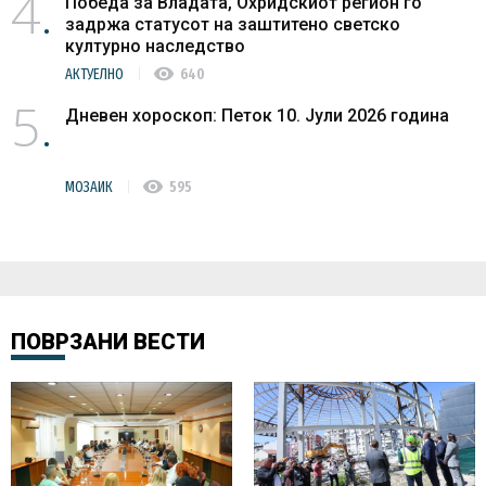
4
Победа за Владата, Охридскиот регион го
задржа статусот на заштитено светско
културно наследство
visibility
АКТУЕЛНО
640
5
Дневен хороскоп: Петок 10. Јули 2026 година
visibility
МОЗАИК
595
ПОВРЗАНИ ВЕСТИ