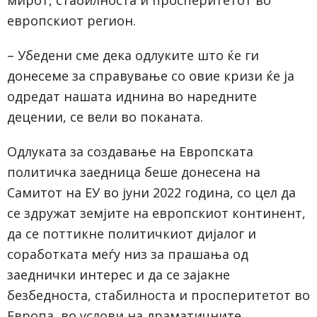
европскиот регион.
– Убедени сме дека одлуките што ќе ги
донесеме за справување со овие кризи ќе ја
одредат нашата иднина во наредните
децении, се вели во поканата.
Одлуката за создавање на Европската
политичка заедница беше донесена на
Самитот на ЕУ во јуни 2022 година, со цел да
се здружат земјите на европскиот континент,
да се поттикне политичкиот дијалог и
соработката меѓу низ за прашања од
заеднички интерес и да се зајакне
безбедноста, стабилноста и просперитетот во
Европа, во услови на драматичните