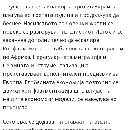
– Руската агресивна војна против Украина
влегува во третата година и продолжува да
беснее. Насилството со човечки жртви се
повеќе се разгорува низ Блискиот Исток и се
заканува дополнително да ескалира.
Конфликтите и нестабилноста се во пораст и
во Африка. Нерегуларната миграција и
нејзината инструментализација
претставуваат дополнителен предизвик за
Европа. Глобалната економија повторно се
движи кон фрагментација што влијае на
нашите економски модели, се наведува во
поканата.
Сето ова, се додава, ги ставаат на ризик
мирот, стабилноста и просперитетот во