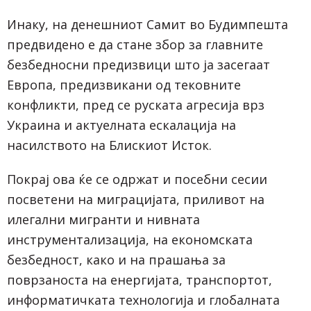
Инаку, на денешниот Самит во Будимпешта
предвидено е да стане збор за главните
безбедносни предизвици што ја засегаат
Европа, предизвикани од тековните
конфликти, пред се руската агресија врз
Украина и актуелната ескалација на
насилството на Блискиот Исток.
Покрај ова ќе се одржат и посебни сесии
посветени на миграцијата, приливот на
илегални мигранти и нивната
инструментализација, на економската
безбедност, како и на прашања за
поврзаноста на енергијата, транспортот,
информатичката технологија и глобалната