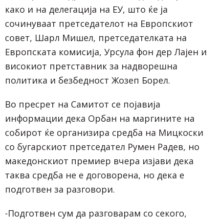
како и на делегација на ЕУ, што ќе ја
сочинуваат претседателот на Европскиот
совет, Шарл Мишел, претседателката на
Европската комисија, Урсула фон дер Лајен и
високиот претставник за надворешна
политика и безбедност Жозеп Борел.
Во пресрет на Самитот се појавија
информации дека Орбан на маргините на
собирот ќе организира средба на Мицкоски
со бугарскиот претседател Румен Радев, но
македонскиот премиер вчера изјави дека
таква средба не е договорена, но дека е
подготвен за разговори.
-Подготвен сум да разговарам со секого,