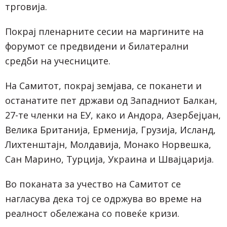
трговија.
Покрај пленарните сесии на маргините на
форумот се предвидени и билатерални
средби на учесниците.
На Самитот, покрај земјава, се поканети и
останатите пет држави од Западниот Балкан,
27-те членки на ЕУ, како и Андора, Азербејџан,
Велика Британија, Ерменија, Грузија, Исланд,
Лихтенштајн, Молдавија, Монако Норвешка,
Сан Марино, Турција, Украина и Швајцарија.
Во поканата за учество на Самитот се
нагласува дека тој се одржува во време на
реалност обележана со повеќе кризи.