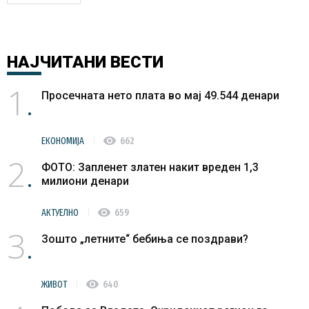
НАЈЧИТАНИ
ВЕСТИ
1
Просечната нето плата во мај 49.544 денари
visibility
ЕКОНОМИЈА
662
2
ФОТО: Запленет златен накит вреден 1,3
милиони денари
visibility
АКТУЕЛНО
659
3
Зошто „летните“ бебиња се поздрави?
visibility
ЖИВОТ
640