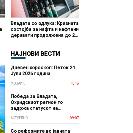
Владата со одлука: Кризната
а
состојба за нафта и нафтени
деривати продолжена до 20
 и
октомври
НАЈНОВИ ВЕСТИ
Дневен хороскоп: Петок 24.
Јули 2026 година
МОЗАИК
10:18
Победа за Владата,
Охридскиот регион го
задржа статусот на
заштитено светско културно
АКТУЕЛНО
09:07
наследство
Со реформите во јавната