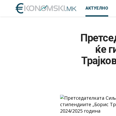
АКТУЕЛНО
Претсе
ќе г
Трајко