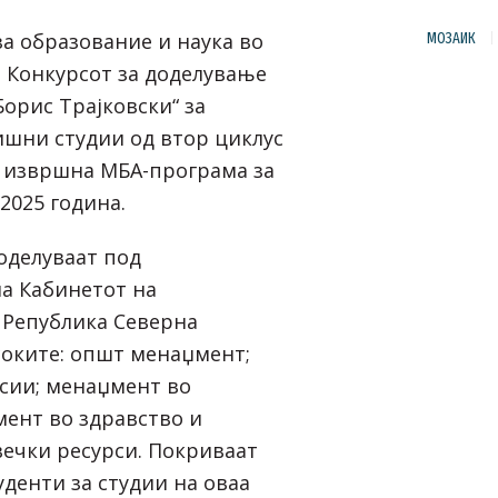
а образование и наука во
МОЗАИК
а Конкурсот за доделување
орис Трајковски“ за
шни студии од втор циклус
 извршна МБА-програма за
2025 година.
оделуваат под
а Кабинетот на
 Република Северна
соките: општ менаџмент;
сии; менаџмент во
мент во здравство и
ечки ресурси. Покриваат
уденти за студии на оваа