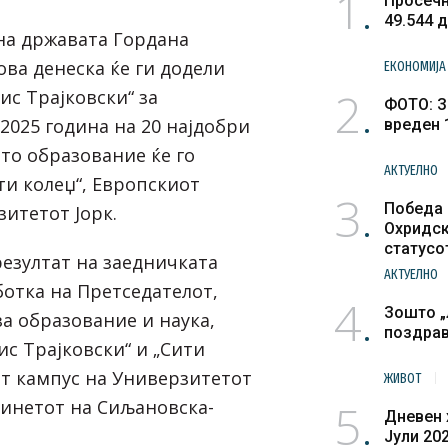
1
Просечн
49.544 
на државата Гордана
ва денеска ќе ги додели
ЕКОНОМИЈА
2
ис Трајковски“ за
ФОТО: З
2025 година на 20 најдобри
вреден 
то образование ќе го
АКТУЕЛНО
ти колеџ“, Европскиот
3
Победа 
итетот Јорк.
Охридск
статусо
резултат на заедничката
културн
АКТУЕЛНО
ботка на Претседателот,
4
Зошто „
а образование и наука,
поздра
с Трајковски“ и „Сити
от кампус на Универзитетот
ЖИВОТ
5
бинетот на Сиљановска-
Дневен 
Јули 20