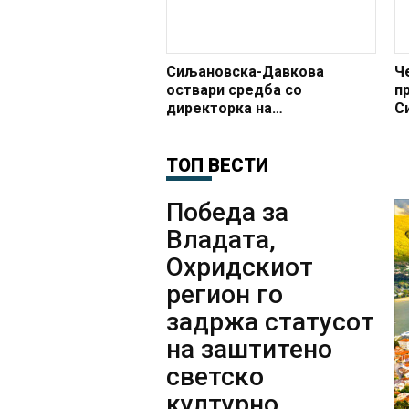
Сиљановска-Давкова
Ч
оствари средба со
п
директорка на
С
Меѓународниот семинар за
п
македонски јазик,
литература и култура при
ТОП ВЕСТИ
УКИМ
Победа за
Владата,
Охридскиот
регион го
задржа статусот
на заштитено
светско
културно