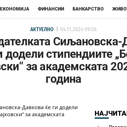
ЕКОНОМИЈА
ФИНАНСИИ
БАНКАРСТВО
ЖИВО
АКТУЕЛНО
04.11.2024
09:56
дателката Сиљановска-
и додели стипендиите „
вски“ за академската 20
година
НАЈЧИТА