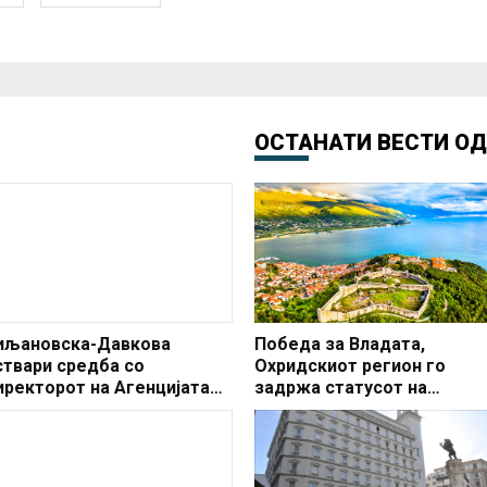
ОСТАНАТИ ВЕСТИ О
иљановска-Давкова
Победа за Владата,
ствари средба со
Охридскиот регион го
иректорот на Агенцијата
задржа статусот на
а иселеништво
заштитено светско култур
наследство