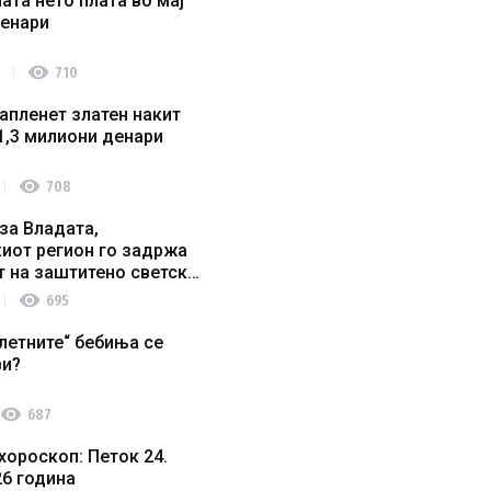
ата нето плата во мај
денари
visibility
710
апленет златен накит
1,3 милиони денари
visibility
708
за Владата,
иот регион го задржа
т на заштитено светско
о наследство
visibility
695
летните“ бебиња се
ви?
visibility
687
хороскоп: Петок 24.
26 година