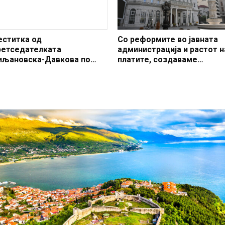
еститка од
Со реформите во јавната
ретседателката
администрација и растот н
иљановска-Давкова по
платите, создаваме
овод празникот Свети Сава
професионален, ефикасен
модерен јавен сектор