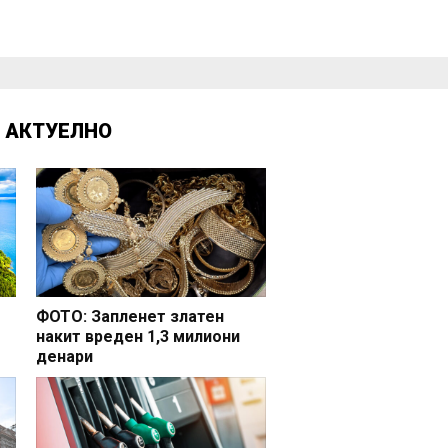
Д
АКТУЕЛНО
ФОТО: Запленет златен
накит вреден 1,3 милиони
денари
но