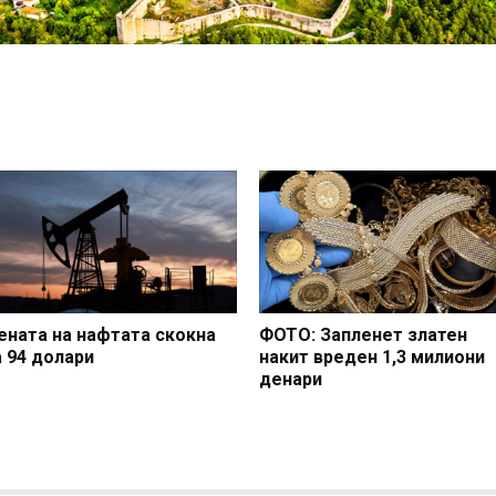
ената на нафтата скокна
ФОТО: Запленет златен
а 94 долари
накит вреден 1,3 милиони
денари