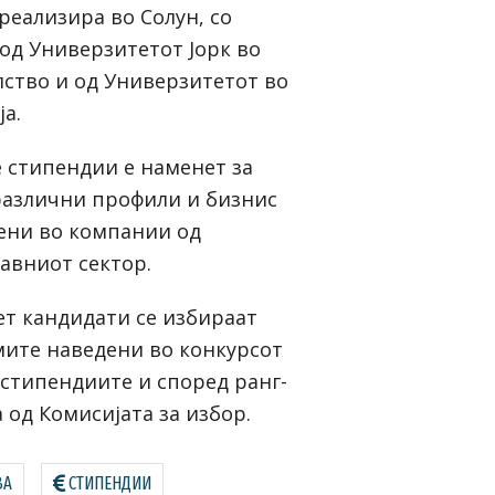
 реализира во Солун, со
 од Универзитетот Јорк во
ство и од Универзитетот во
а.
е стипендии е наменет за
различни профили и бизнис
ени во компании од
јавниот сектор.
ет кандидати се избираат
ите наведени во конкурсот
 стипендиите и според ранг-
 од Комисијата за избор.
ВА
СТИПЕНДИИ