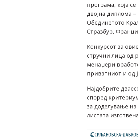
програма, која се
двојна диплома –
Обединетото Крал
Стразбур, Франциј
Конкурсот за ови
стручни лица од 
менаџери вработ
приватниот и од 
Најдобрите дваес
според критериум
за доделување на
листата изготвена
СИЉАНОВСКА-ДАВКО