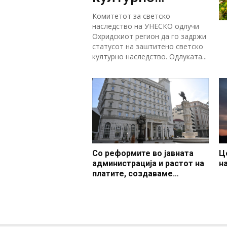
наследство
Комитетот за светско
наследство на УНЕСКО одлучи
Охридскиот регион да го задржи
статусот на заштитено светско
културно наследство. Одлуката...
Со реформите во јавната
Ц
администрација и растот на
н
платите, создаваме
професионален, ефикасен и
модерен јавен сектор