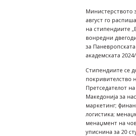
Министерството з
август го распиш
на стипендиите „Б
вонредни двегоди
за Паневропската
академската 2024/
Стипендиите се д
покривителство н
Претседателот на
Македонија за на
маркетинг; финан
логистика; менаџ
менаџмент на чов
уписнина за 20 ст