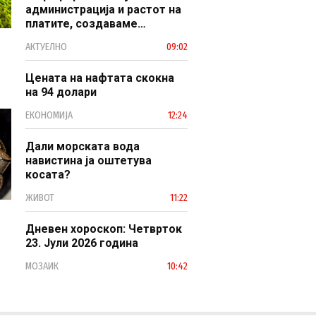
администрација и растот на
платите, создаваме
професионален, ефикасен и
АКТУЕЛНО
09:02
модерен јавен сектор
Цената на нафтата скокна
на 94 долари
ЕКОНОМИЈА
12:24
Дали морската вода
навистина ја оштетува
косата?
ЖИВОТ
11:22
Дневен хороскоп: Четврток
23. Јули 2026 година
МОЗАИК
10:42