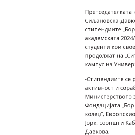
Претседателката 
Сиљановска-Давко
стипендиите „Бор
академската 2024/
студенти кои свое
продолжат на „Си
кампус на Универз
-Стипендиите се 
активност и сора
Министерството з
Фондацијата „Бори
колеџ“, Европски
Јорк, соопшти Ка
Давкова.