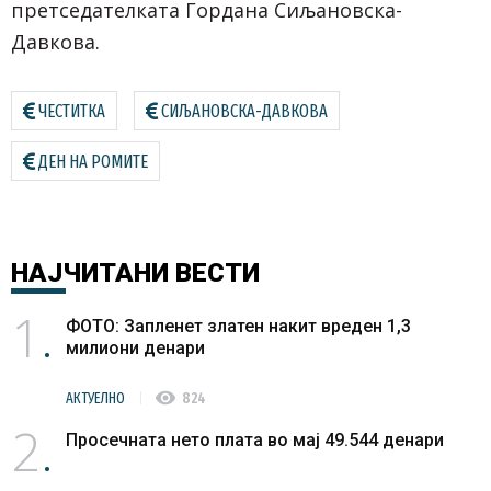
претседателката Гордана Сиљановска-
Давкова.
ЧЕСТИТКА
СИЉАНОВСКА-ДАВКОВА
ДЕН НА РОМИТЕ
НАЈЧИТАНИ
ВЕСТИ
1
ФОТО: Запленет златен накит вреден 1,3
милиони денари
visibility
АКТУЕЛНО
824
2
Просечната нето плата во мај 49.544 денари