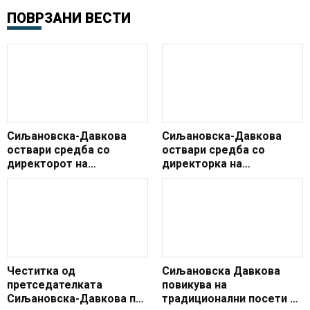
ПОВРЗАНИ ВЕСТИ
Сиљановска-Давкова
Сиљановска-Давкова
оствари средба со
оствари средба со
директорот на
директорка на
Агенцијата за
Меѓународниот семинар
иселеништво
за македонски јазик,
литература и култура при
УКИМ
Честитка од
Сиљановска Давкова
претседателката
повикува на
Сиљановска-Давкова по
традиционални посети на