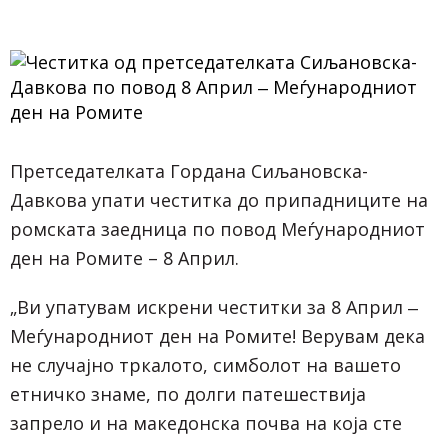
Претседателката Гордана Сиљановска-
Давкова упати честитка до припадниците на
ромската заедница по повод Меѓународниот
ден на Ромите – 8 Април.
„Ви упатувам искрени честитки за 8 Април ‒
Меѓународниот ден на Ромите! Верувам дека
не случајно тркалото, симболот на вашето
етничко знаме, по долги патешествија
запрело и на македонска почва на која сте