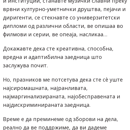
и институции, станавте музички славни преку
врвни културно-уметнички друштва, пејачи и
диригенти, се стекнавте со универзитетски
дипломи од различни области, ве опишаа во
филмови и серии, ве опеаја, насликаа…
Докажавте дека сте креативна, способна,
вредна и адаптибилна заедница што
заслужува почит.
Но, празников ме потсетува дека сте сè уште
најсиромашната, најранливата,
најмаргинализираната, најобесправената и
најдискриминираната заедница.
Време е да преминеме од зборови на дела,
реално да ве поддржиме, да ви дадеме