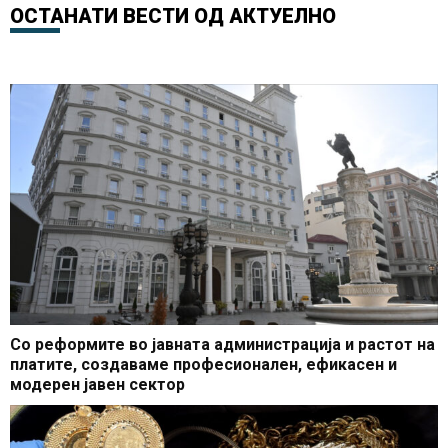
повод празникот Свети
Треблинка во чест на
ОСТАНАТИ ВЕСТИ ОД
АКТУЕЛНО
Сава
македонските Евреи
Со реформите во јавната администрација и растот на
платите, создаваме професионален, ефикасен и
модерен јавен сектор