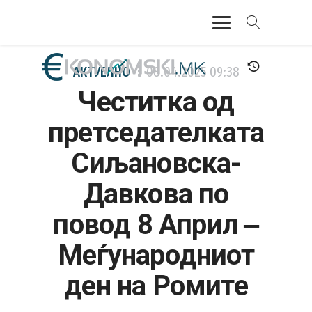
АКТУЕЛНО
АКТУЕЛНО
08.04.2025
09:38
Честитка од
ЕКОНОМИЈА
претседателката
ФИНАНСИИ
Сиљановска-
БАНКАРСТВО
Давкова по
ЖИВОТ
повод 8 Април ‒
МОЗАИК
Меѓународниот
ден на Ромите