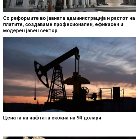
Со реформите во јавната администрација и растот на
платите, создаваме професионален, ефикасен и
модерен јавен сектор
Цената на нафтата скокна на 94 долари