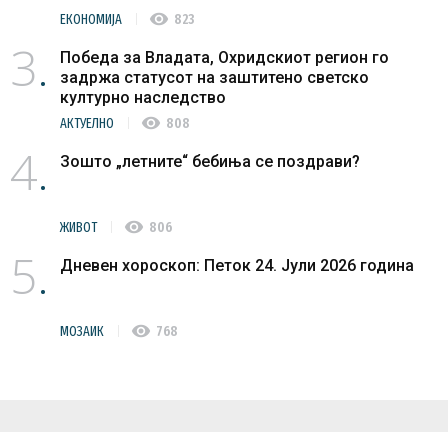
visibility
ЕКОНОМИЈА
823
3
Победа за Владата, Охридскиот регион го
задржа статусот на заштитено светско
културно наследство
visibility
АКТУЕЛНО
808
4
Зошто „летните“ бебиња се поздрави?
visibility
ЖИВОТ
806
5
Дневен хороскоп: Петок 24. Јули 2026 година
visibility
МОЗАИК
768