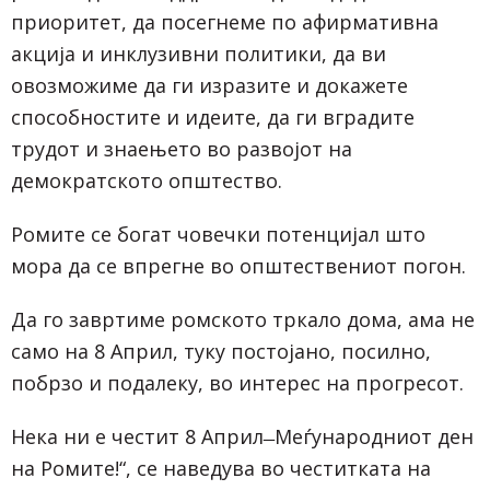
приоритет, да посегнеме по афирмативна
акција и инклузивни политики, да ви
овозможиме да ги изразите и докажете
способностите и идеите, да ги вградите
трудот и знаењето во развојот на
демократското општество.
Ромите се богат човечки потенцијал што
мора да се впрегне во општествениот погон.
Да го завртиме ромското тркало дома, ама не
само на 8 Април, туку постојано, посилно,
побрзо и подалеку, во интерес на прогресот.
Нека ни е честит 8 Април ̶ Меѓународниот ден
на Ромите!“, се наведува во честитката на