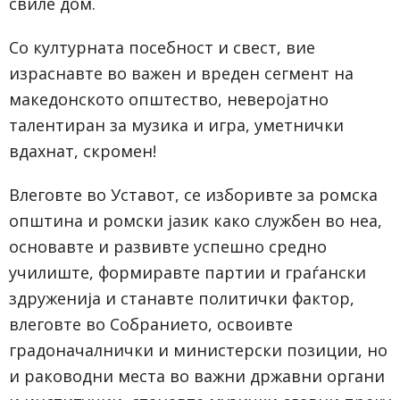
свиле дом.
Со културната посебност и свест, вие
израснавте во важен и вреден сегмент на
македонското општество, неверојатно
талентиран за музика и игра, уметнички
вдахнат, скромен!
Влеговте во Уставот, се изборивте за ромска
општина и ромски јазик како службен во неа,
основавте и развивте успешно средно
училиште, формиравте партии и граѓански
здруженија и станавте политички фактор,
влеговте во Собранието, освоивте
градоначалнички и министерски позиции, но
и раководни места во важни државни органи