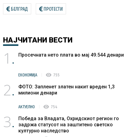
БЕЛГРАД
ПРОТЕСТИ
НАЈЧИТАНИ
ВЕСТИ
1
Просечната нето плата во мај 49.544 денари
visibility
ЕКОНОМИЈА
755
2
ФОТО: Запленет златен накит вреден 1,3
милиони денари
visibility
АКТУЕЛНО
754
3
Победа за Владата, Охридскиот регион го
задржа статусот на заштитено светско
културно наследство