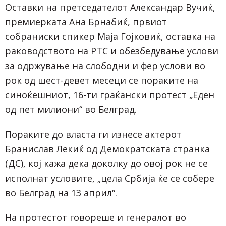
Оставки на претседателот Александар Вучиќ,
премиерката Ана Брнабиќ, првиот
собраниски спикер Маја Гојковиќ, оставка на
раководството на РТС и обезбедување услови
за одржување на слободни и фер услови во
рок од шест-девет месеци се пораките на
синоќешниот, 16-ти граќански протест „Еден
од пет милиони“ во Белград.
Пораките до власта ги изнесе актерот
Бранислав Лекиќ од Демократската странка
(ДС), кој кажа дека доколку до овој рок не се
исполнат условите, „цела Србија ќе се собере
во Белград на 13 април“.
На протестот говореше и генералот во