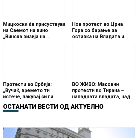
Мицкоски ќе присуствува
Нов протест во Црна
на Саемот на вино
Гора со барање за
„Винска визија на
оставка на Владата и
Отворен Балкан“ во
Претседателот
Белград
Протести во Србија:
ВО ЖИВО: Масовни
„Вучиќ, времето ти
протести во Тирана –
истече, пакувај си ги
нападната владата, над
куферите“!
зградата има
ОСТАНАТИ ВЕСТИ ОД
АКТУЕЛНО
снајперисти