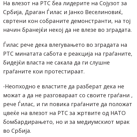
На влезот на РТС беа лидерите на Сојузот за
Србија, Драган Ѓилас и Јанко Веселиновиќ,
свртени кон собраните демонстранти, на тој
начин бранејќи некој да не влезе во зградата.
Ѓилас рече дека влегувањето во зградата на
РТС минатата сабота е реакција на граѓаните,
бидејќи власта не сакала да ги слушне
граѓаните кои протестираат.
-Неопходно е властите да разберат дека не
можат а да не разговараат со своите граѓани ,
рече Ѓилас, и ги повика граѓаните да положат
цвеќе на влезот на РТС за жртвите од НАТО
бомбардирањето, но и за медиумскиот мрак
во Србија.