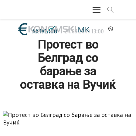
АКТУЕЛНО
АКТУЕЛНО
24.03.2019
13:00
Протест во
ЕКОНОМИЈА
Белград со
ФИНАНСИИ
барање за
БАНКАРСТВО
оставка на Вучиќ
ЖИВОТ
МОЗАИК