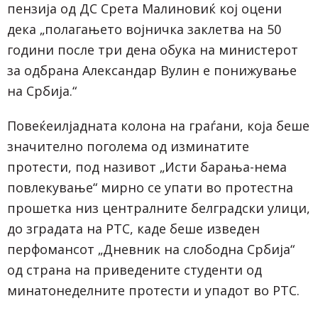
пензија од ДС Срета Малиновиќ кој оцени
дека „полагањето војничка заклетва на 50
години после три дена обука на министерот
за одбрана Александар Вулин е понижување
на Србија.“
Повеќеилјадната колона на граѓани, која беше
значително поголема од изминатите
протести, под називот „Исти барања-нема
повлекување“ мирно се упати во протестна
прошетка низ централните белградски улици,
до зградата на РТС, каде беше изведен
перфомансот „Дневник на слободна Србија“
од страна на приведените студенти од
минатонеделните протести и упадот во РТС.