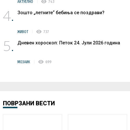
visibility
АКТУЕЛНО
743
4
Зошто „летните“ бебиња се поздрави?
visibility
ЖИВОТ
737
5
Дневен хороскоп: Петок 24. Јули 2026 година
visibility
МОЗАИК
699
ПОВРЗАНИ ВЕСТИ