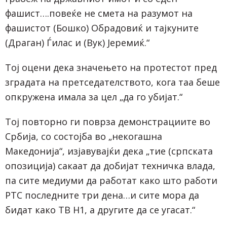
фашист….повеќе не смета на разумот на
фашистот (Бошко) Обрадовиќ и тајкуните
(Драган) Ѓилас и (Вук) Јеремиќ.“
Тој оцени дека значењето на протестот пред
зградата на претседателството, кога таа беше
опкружена имала за цел „да го убијат.“
Тој повторно ги поврза демонстрациите во
Србија, со состојба во „некогашна
Македонија“, изјавувајќи дека „тие (српската
опозиција) сакаат да добијат техничка влада,
па сите медиуми да работат како што работи
РТС последните три дена…и сите мора да
бидат како ТВ Н1, а другите да се угасат.“