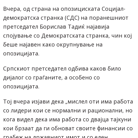
Вчера, од страна на опозициската Социјал-
демократска странка (СДС) на поранешниот
претседател Борислав Тадиќ најавија
спојување со Демократската странка, чин кој
беше најавен како окрупнување на
опозицијата.
Српскиот претседател одбива каков било
дијалог со граѓаните, а особено со
опозицијата.
Тој вчера изјави дека „мислел оти има работа
со лидери кои се нормални и рационални, но
кога видел дека има работа со двајца тајкуни
кои брзаат да ги обноват своите финансии со
грабеж на државниот имот и со еден