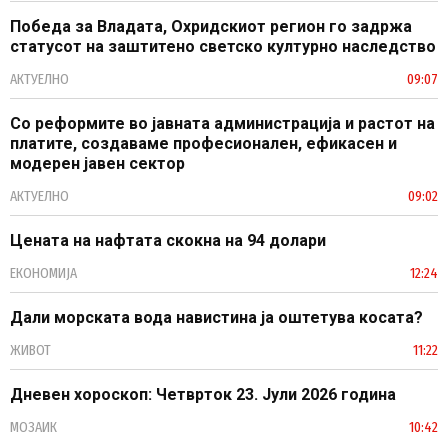
Победа за Владата, Охридскиот регион го задржа
статусот на заштитено светско културно наследство
АКТУЕЛНО
09:07
Со реформите во јавната администрација и растот на
платите, создаваме професионален, ефикасен и
модерен јавен сектор
АКТУЕЛНО
09:02
Цената на нафтата скокна на 94 долари
ЕКОНОМИЈА
12:24
Дали морската вода навистина ја оштетува косата?
ЖИВОТ
11:22
Дневен хороскоп: Четврток 23. Јули 2026 година
МОЗАИК
10:42