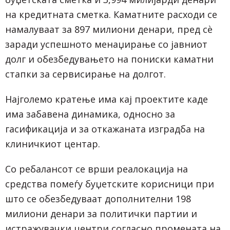
на кредитната сметка. Каматните расходи се
намалуваат за 897 милиони денари, пред сѐ
заради успешното менаџирање со јавниот
долг и обезбедувањето на пониски каматни
стапки за сервисирање на долгот.
Најголемо кратење има кај проектите каде
има забавена динамика, односно за
гасификација и за откажаната изградба на
клиничкиот центар.
Со ребалансот се врши реалокација на
средства помеѓу буџетските корисници при
што се обезбедуваат дополнителни 198
милиони денари за политички партии и
истражувачки центри согласно промената на