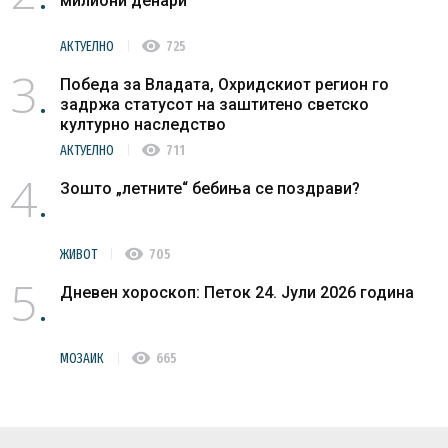
милиони денари
visibility
АКТУЕЛНО
725
3
Победа за Владата, Охридскиот регион го
задржа статусот на заштитено светско
културно наследство
visibility
АКТУЕЛНО
711
4
Зошто „летните“ бебиња се поздрави?
visibility
ЖИВОТ
705
5
Дневен хороскоп: Петок 24. Јули 2026 година
visibility
МОЗАИК
665