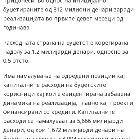
придонеси, во однос на иницијално
буџетираните од 812 милиони денари заради
реализацијата во првите девет месеци од
годинава.
Расходната страна на Буџетот е корегирана
надолу за 1,2 милијарди денари, односно за
0,5 отсто.
Има намалување на одредени позиции кај
капиталните расходи на буџетските
корисници кај кои е евидентирана забавена
динамика на реализација, главно кај проекти
финансирани со кредити. Капиталните
расходи се намалуваат за 5,666 милијарди
денари, од кои 1,672 милијарди денари на
буџетската сметка и 3,994 милијарди денари