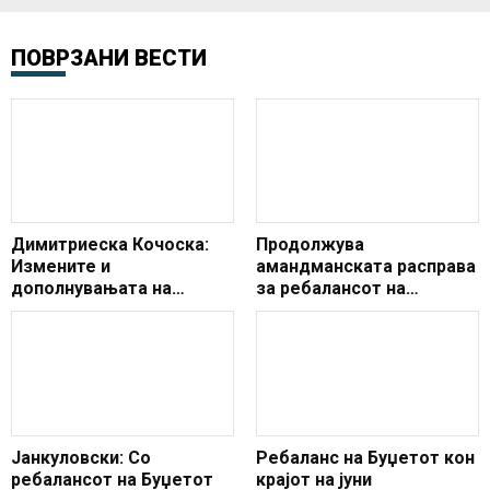
ПОВРЗАНИ ВЕСТИ
Димитриеска Кочоска:
Продолжува
Измените и
амандманската расправа
дополнувањата на
за ребaлансот на
Буџетот за 2025
Буџетот
произлегуваат од
реалните потреби на
граѓаните, институциите
и стопанството
Јанкуловски: Со
Ребаланс на Буџетот кон
ребалансот на Буџетот
крајот на јуни