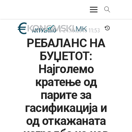
АКТУЕЛНО
АКТУЕЛНО
24.10.2018
11:53
РЕБАЛАНС НА
ЕКОНОМИЈА
БУЏЕТОТ:
ФИНАНСИИ
Најголемо
БАНКАРСТВО
кратење од
ЖИВОТ
парите за
МОЗАИК
гасификација и
од откажаната