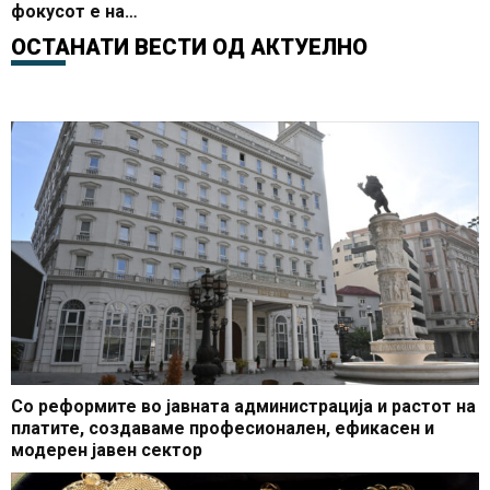
фокусот е на
стабилноста, отчетноста
ОСТАНАТИ ВЕСТИ ОД
АКТУЕЛНО
и ефективноста во
трошењето на јавните
финансии
Со реформите во јавната администрација и растот на
платите, создаваме професионален, ефикасен и
модерен јавен сектор