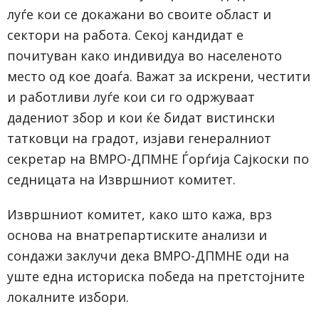
луѓе кои се докажани во своите област и
сектори на работа. Секој кандидат е
почитуван како индивидуа во населеното
место од кое доаѓа. Важат за искрени, честити
и работливи луѓе кои си го одржуваат
дадениот збор и кои ќе бидат вистински
татковци на градот, изјави генералниот
секретар на ВМРО-ДПМНЕ Ѓорѓија Сајкоски по
седницата на Извршниот комитет.
Извршниот комитет, како што кажа, врз
основа на внатрепартиските анализи и
сондажи заклучи дека ВМРО-ДПМНЕ оди на
уште една историска победа на претстојните
локалните избори.