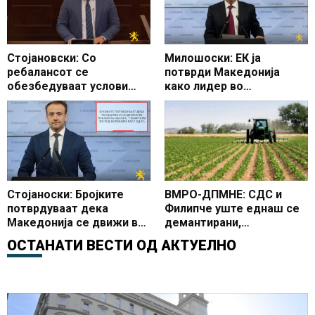
Стојановски: Со
Милошоски: ЕК ја
ребалансот се
потврди Македонија
обезбедуваат услови
како лидер во
Македонија да продолжи
реформите, СДС да не ги
по патот на економскиот
блокира законите од
раст, стабилни финансии
Реформската агенда
и подобар животен
стандард на сите граѓани
Стојаноски: Бројките
ВМРО-ДПМНЕ: СДС и
потврдуваат дека
Филипче уште еднаш се
Македонија се движи во
демантирани,
правилна насока, 7
средствата од ИПАРД
ОСТАНАТИ ВЕСТИ ОД
АКТУЕЛНО
квартали по ред
програмата повторно се
бележиме раст од 3%
ставени на располагање
на земјоделците