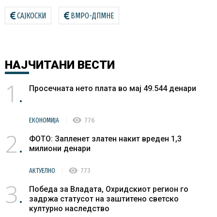
САЈКОСКИ
ВМРО-ДПМНЕ
НАЈЧИТАНИ
ВЕСТИ
1
Просечната нето плата во мај 49.544 денари
visibility
ЕКОНОМИЈА
776
2
ФОТО: Запленет златен накит вреден 1,3
милиони денари
visibility
АКТУЕЛНО
773
3
Победа за Владата, Охридскиот регион го
задржа статусот на заштитено светско
културно наследство