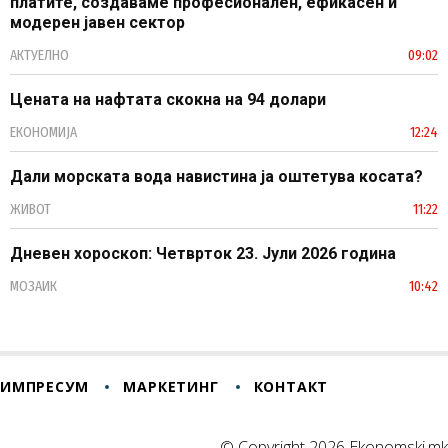
платите, создаваме професионален, ефикасен и
модерен јавен сектор
АКТУЕЛНО
09:02
Цената на нафтата скокна на 94 долари
ЕКОНОМИЈА
12:24
Дали морската вода навистина ја оштетува косата?
ЖИВОТ
11:22
Дневен хороскоп: Четврток 23. Јули 2026 година
МОЗАИК
10:42
ИМПРЕСУМ
МАРКЕТИНГ
КОНТАКТ
© Copyright 2026 Ekonomski.mk