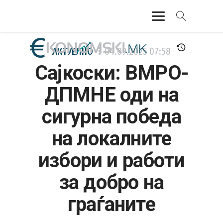
АКТУЕЛНО
АКТУЕЛНО
04.09.2025
07:58
Сајкоски: ВМРО-
ЕКОНОМИЈА
ДПМНЕ оди на
ФИНАНСИИ
сигурна победа
БАНКАРСТВО
на локалните
ЖИВОТ
избори и работи
МОЗАИК
за добро на
граѓаните