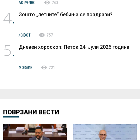
visibility
АКТУЕЛНО
763
4
Зошто „летните“ бебиња се поздрави?
visibility
ЖИВОТ
757
5
Дневен хороскоп: Петок 24. Јули 2026 година
visibility
МОЗАИК
721
ПОВРЗАНИ ВЕСТИ