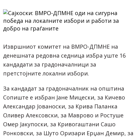
Извршниот комитет на ВМРО-ДПМНЕ на
денешната редовна седница избра уште 16
кандадати за градоначалници за
претстојните локални избори.
За кандадат за градоначалник на општина
Сопиште е избран Јане Мицески, за Кичево
Александар Јованоски, за Крива Паланка
Оливер Алексовски, за Маврово и Ростуше
Омер Јакупоски, за Кривогаштани Сашо
Ронковски, за Шуто Оризари Ерџан Демир, за