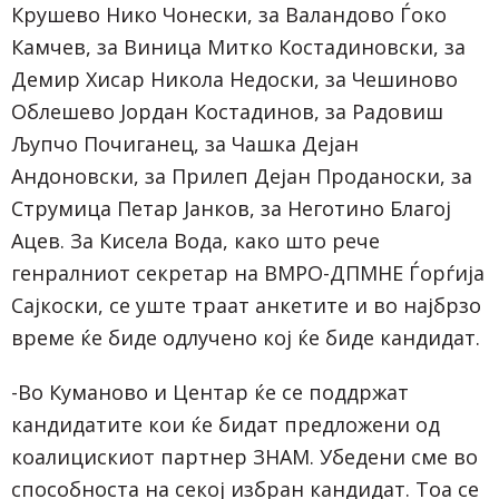
Крушево Нико Чонески, за Валандово Ѓоко
Камчев, за Виница Митко Костадиновски, за
Демир Хисар Никола Недоски, за Чешиново
Облешево Јордан Костадинов, за Радовиш
Љупчо Почиганец, за Чашка Дејан
Андоновски, за Прилеп Дејан Проданоски, за
Струмица Петар Јанков, за Неготино Благој
Ацев. За Кисела Вода, како што рече
генралниот секретар на ВМРО-ДПМНЕ Ѓорѓија
Сајкоски, се уште траат анкетите и во најбрзо
време ќе биде одлучено кој ќе биде кандидат.
-Во Куманово и Центар ќе се поддржат
кандидатите кои ќе бидат предложени од
коалицискиот партнер ЗНАМ. Убедени сме во
способноста на секој избран кандидат. Тоа се