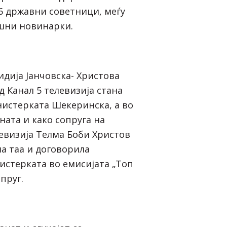
6 државни советници, меѓу
шни новинарки.
идија Јанчовска- Христова
д Канал 5 телевизија стана
истерката Шекеринска, а во
зната и како сопруга на
евизија Телма Боби Христов
на таа и договорила
истерката во емисијата „Топ
опруг.