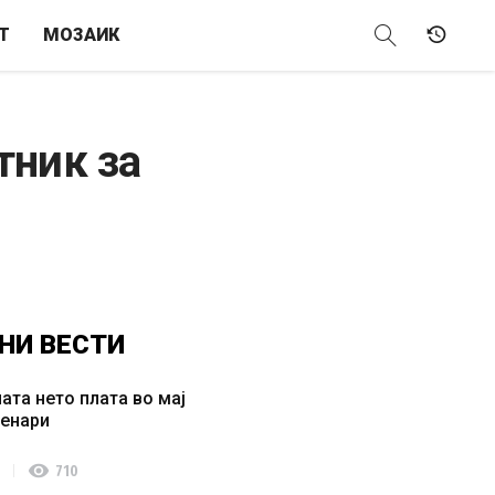
Т
МОЗАИК
тник за
НИ
ВЕСТИ
ата нето плата во мај
денари
visibility
710