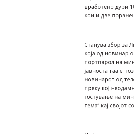
вработено дури 1
кои и две поране
Станува збор за Л
која од новинар о
портпарол на мин
јавноста таа е по
новинарот од тел
преку кој неодам
гостување на мин
тема“ кај својот с