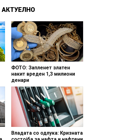
Д
АКТУЕЛНО
ФОТО: Запленет златен
накит вреден 1,3 милиони
денари
но
Владата со одлука: Кризната
а
состојба за нафта и нафтени