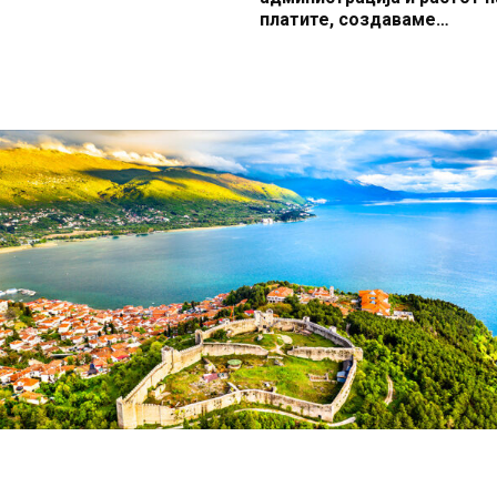
платите, создаваме
професионален, ефикасен
модерен јавен сектор