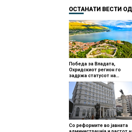
ОСТАНАТИ ВЕСТИ О
Победа за Владата,
Охридскиот регион го
задржа статусот на
заштитено светско култур
наследство
Со реформите во јавната
администрација и растот н