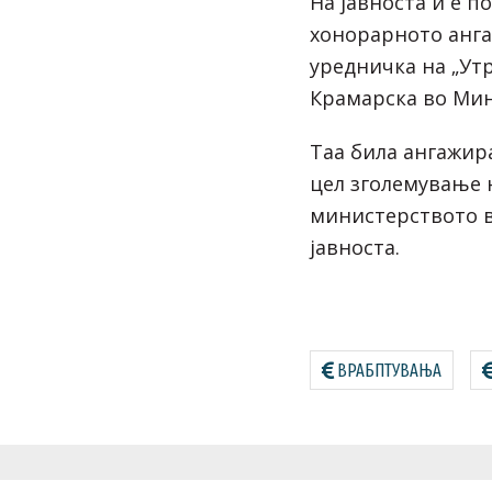
На јавноста и е по
хонорарното анг
уредничка на „Ут
Крамарска во Мин
Таа била ангажира
цел зголемување 
министерството в
јавноста.
ВРАБПТУВАЊА