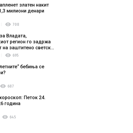
апленет златен накит
1,3 милиони денари
visibility
708
за Владата,
иот регион го задржа
т на заштитено светско
о наследство
visibility
695
летните“ бебиња се
ви?
visibility
687
хороскоп: Петок 24.
26 година
visibility
645