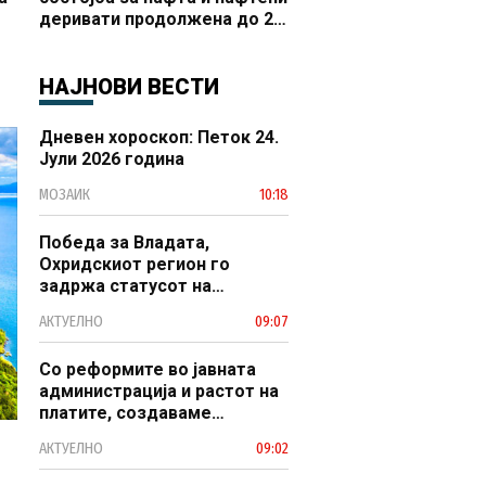
деривати продолжена до 20
 и
октомври
НАЈНОВИ ВЕСТИ
Дневен хороскоп: Петок 24.
Јули 2026 година
МОЗАИК
10:18
Победа за Владата,
Охридскиот регион го
задржа статусот на
заштитено светско културно
АКТУЕЛНО
09:07
наследство
Со реформите во јавната
администрација и растот на
платите, создаваме
професионален, ефикасен и
АКТУЕЛНО
09:02
модерен јавен сектор