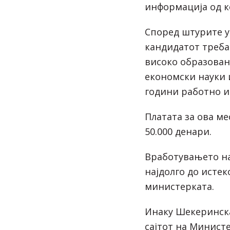
информација од ко
Според штурите у
кандидатот треба
високо образован
економски науки 
години работно и
Платата за ова ме
50.000 денари.
Вработувањето на
најдолго до истек
министерката.
Инаку Шекеринск
сајтот на Минист