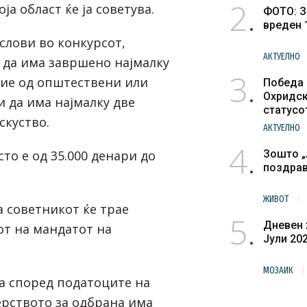
2
ја област ќе ја советува.
ФОТО: З
вреден 
слови во конкурсот,
АКТУЕЛНО
 да има завршено најмалку
3
ие од општествени или
Победа 
Охридск
и да има најмалку две
статусо
скуство.
културн
АКТУЕЛНО
4
сто е од 35.000 денари до
Зошто „
поздра
ЖИВОТ
 советникот ќе трае
5
Дневен 
от на мандатот на
Јули 20
МОЗАИК
а според податоците на
ерството за одбрана има