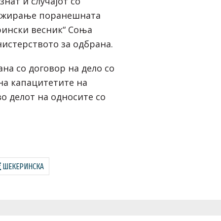
знат и случајот со
ажирање поранешната
рински весник“ Соња
истерството за одбрана.
на со договор на дело со
на капацитетите на
о делот на односите со
ШЕКЕРИНСКА