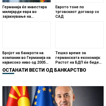
Германија ќе инвестира
Еврото тоне по
милијарди евра во
трговскиот договор со
зајакнување на
САД
цивилната заштита
Бројот на банкроти на
Тешко време за
компании во Германија на
германската економија:
највисоко ниво од 2005
Растот на БДП ќе биде
година
на нула
ОСТАНАТИ ВЕСТИ ОД
БАНКАРСТВО