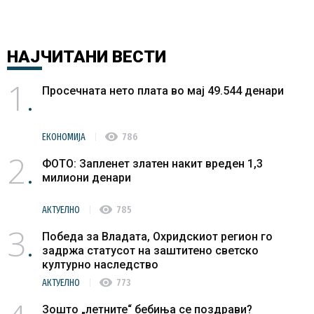
НАЈЧИТАНИ
ВЕСТИ
1
Просечната нето плата во мај 49.544 денари
visibility
ЕКОНОМИЈА
786
2
ФОТО: Запленет златен накит вреден 1,3
милиони денари
visibility
АКТУЕЛНО
785
3
Победа за Владата, Охридскиот регион го
задржа статусот на заштитено светско
културно наследство
visibility
АКТУЕЛНО
773
Зошто „летните“ бебиња се поздрави?