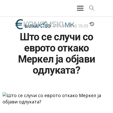
АКТУЕЛНО
БАНКАРСТВО
04.11.2018
19:09
Што се случи со
ЕКОНОМИЈА
еврото откако
ФИНАНСИИ
Меркел ја објави
БАНКАРСТВО
одлуката?
ЖИВОТ
МОЗАИК