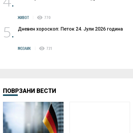
4
visibility
ЖИВОТ
770
5
Дневен хороскоп: Петок 24. Јули 2026 година
visibility
МОЗАИК
731
ПОВРЗАНИ ВЕСТИ