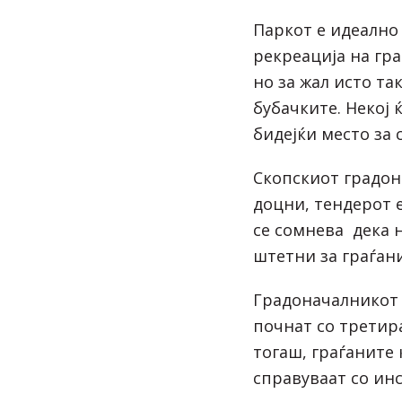
Паркот е идеално
рекреација на гр
но за жал исто та
бубачките. Некој
бидејќи место за 
Скопскиот градон
доцни, тендерот 
се сомнева дека 
штетни за граѓани
Градоначалникот 
почнат со третир
тогаш, граѓаните 
справуваат со инс