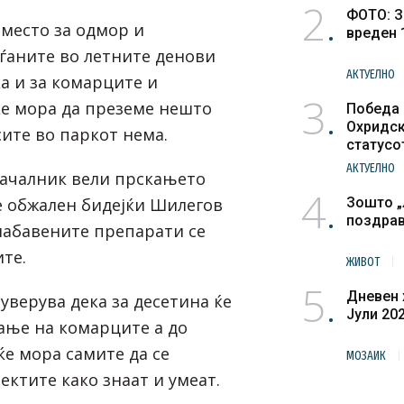
2
ФОТО: З
 место за одмор и
вреден 
аѓаните во летните денови
АКТУЕЛНО
ка и за комарците и
3
 ќе мора да преземе нешто
Победа 
Охридск
сите во паркот нема.
статусо
културн
АКТУЕЛНО
ачалник вели прскањето
4
е обжален бидејќи Шилегов
Зошто „
поздра
набавените препарати се
те.
ЖИВОТ
5
Дневен 
уверува дека за десетина ќе
Јули 20
ање на комарците а до
ќе мора самите да се
МОЗАИК
ектите како знаат и умеат.