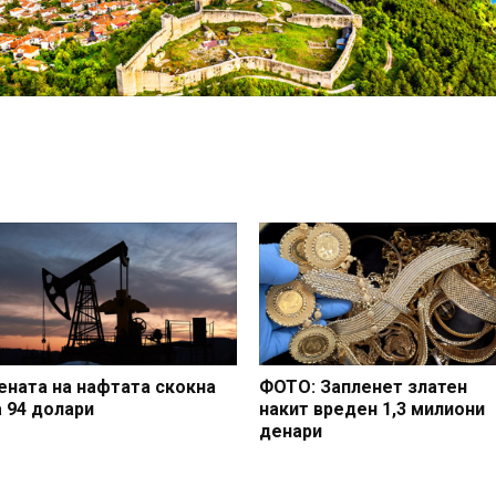
ената на нафтата скокна
ФОТО: Запленет златен
а 94 долари
накит вреден 1,3 милиони
денари