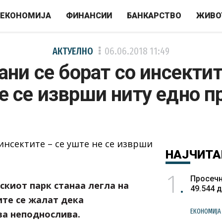
ЕКОНОМИЈА
ФИНАНСИИ
БАНКАРСТВО
ЖИВО
АКТУЕЛНО
06.06.2018
11:49
ани се борат со инсектит
е се изврши ниту едно 
НАЈЧИТА
1
Просечн
скиот парк станаа легла на
49.544 
ите се жалат дека
ЕКОНОМИЈА
ва неподнослива.