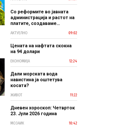
наследство
Со реформите во јавната
администрација и растот на
платите, создаваме
професионален, ефикасен и
АКТУЕЛНО
09:02
модерен јавен сектор
Цената на нафтата скокна
на 94 долари
ЕКОНОМИЈА
12:24
Дали морската вода
навистина ја оштетува
косата?
ЖИВОТ
11:22
Дневен хороскоп: Четврток
23. Јули 2026 година
МОЗАИК
10:42