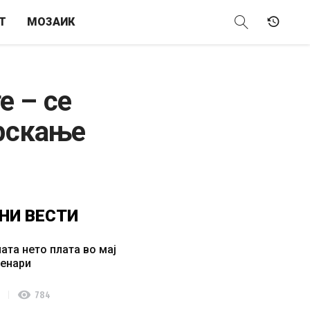
Т
МОЗАИК
е – се
прскање
НИ
ВЕСТИ
ата нето плата во мај
денари
visibility
784