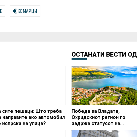
Е
КОМАРЦИ
ОСТАНАТИ ВЕСТИ О
а сите пешаци: Што треба
Победа за Владата,
а направите ако автомобил
Охридскиот регион го
е испрска на улица?
задржа статусот на
заштитено светско култур
наследство