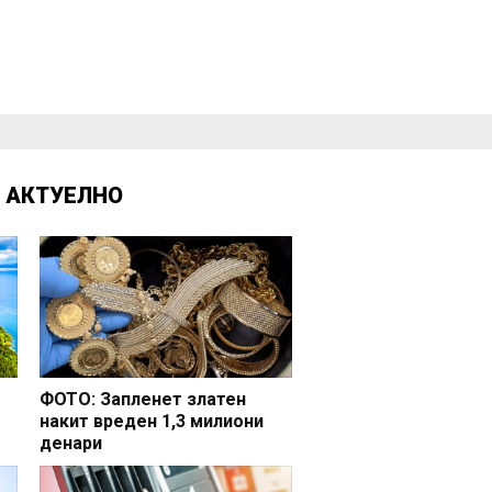
Д
АКТУЕЛНО
ФОТО: Запленет златен
накит вреден 1,3 милиони
денари
но