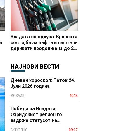
Владата со одлука: Кризната
а
состојба за нафта и нафтени
деривати продолжена до 20
 и
октомври
НАЈНОВИ ВЕСТИ
Дневен хороскоп: Петок 24.
Јули 2026 година
МОЗАИК
10:18
Победа за Владата,
Охридскиот регион го
задржа статусот на
заштитено светско културно
АКТУЕЛНО
09:07