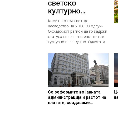
светско
културно
наследство
Комитетот за светско
наследство на УНЕСКО одлучи
Охридскиот регион да го задржи
статусот на заштитено светско
културно наследство. Одлуката...
Со реформите во јавната
Ц
администрација и растот на
н
платите, создаваме
професионален, ефикасен и
модерен јавен сектор