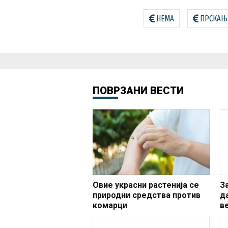
НЕМА
ПРСКАЊ
ПОВРЗАНИ ВЕСТИ
Овие украсни растенија се
З
природни средства против
д
комарци
в