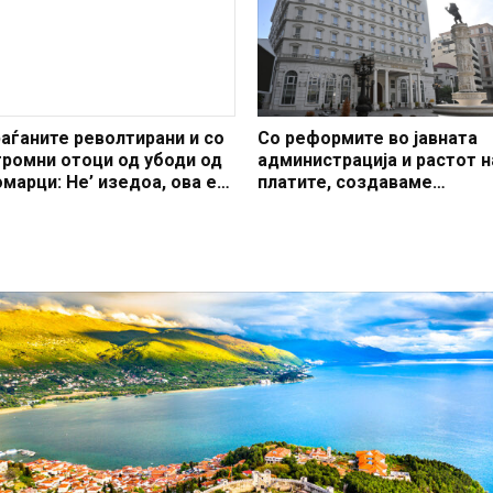
раѓаните револтирани и со
Со реформите во јавната
громни отоци од убоди од
администрација и растот н
омарци: Не’ изедоа, ова е
платите, создаваме
лармантно (ФОТО
професионален, ефикасен
АЛЕРИЈА)
модерен јавен сектор