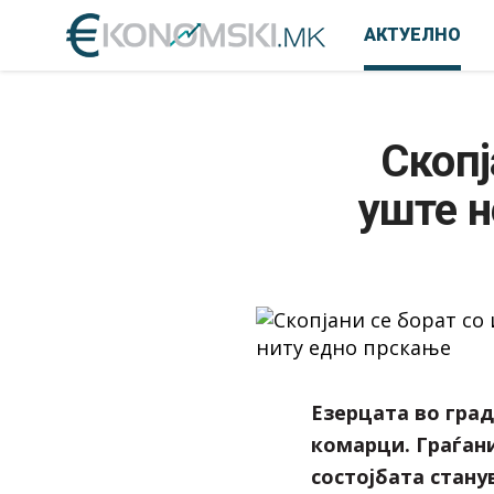
АКТУЕЛНО
Скопј
уште н
Езерцата во град
комарци. Граѓан
состојбата стану