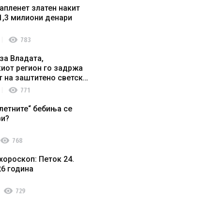
апленет златен накит
1,3 милиони денари
visibility
783
за Владата,
иот регион го задржа
т на заштитено светско
о наследство
visibility
771
летните“ бебиња се
ви?
visibility
768
хороскоп: Петок 24.
26 година
visibility
729