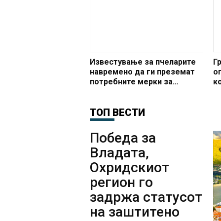
Известување за пчеларите
Г
навремено да ги преземат
о
потребните мерки за
к
заштита на пчелите
а
Г
ТОП ВЕСТИ
Победа за
Владата,
Охридскиот
регион го
задржа статусот
на заштитено