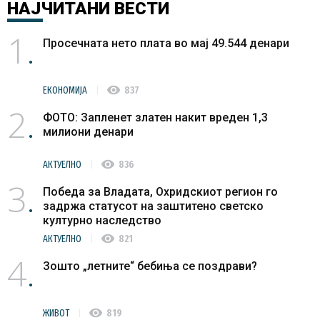
НАЈЧИТАНИ
ВЕСТИ
1
Просечната нето плата во мај 49.544 денари
visibility
ЕКОНОМИЈА
837
2
ФОТО: Запленет златен накит вреден 1,3
милиони денари
visibility
АКТУЕЛНО
836
3
Победа за Владата, Охридскиот регион го
задржа статусот на заштитено светско
културно наследство
visibility
АКТУЕЛНО
821
4
Зошто „летните“ бебиња се поздрави?
visibility
ЖИВОТ
819