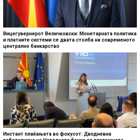
Вицегувернерот Величковски: Монетарната политика
и платните системи се двата столба на современото
централно банкарство
Инстант плаќањата во фокусот: Дводневна