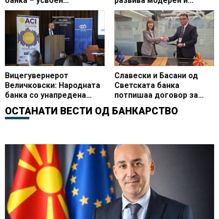
банка – усвоен
развива модерен и
Кварталниот извештај со
сигурен платен систем
ревидираните
макроекономски
проекции
Вицегувернерот
Славески и Басани од
Величковски: Народната
Светската банка
банка со унапредена
потпишаа договор за
монетарна рамка и
експертска поддршка за
ОСТАНАТИ ВЕСТИ ОД
БАНКАРСТВО
активности за
воведувањето инстант
поефикасни финансиски
плаќања во земјата
пазари