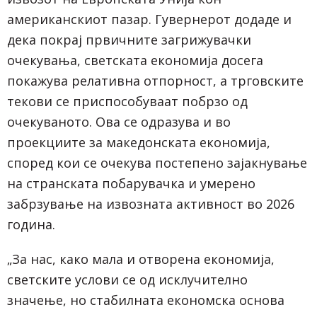
американскиот пазар. Гувернерот додаде и
дека покрај првичните загрижувачки
очекувања, светската економија досега
покажува релативна отпорност, а трговските
текови се приспособуваат побрзо од
очекуваното. Ова се одразува и во
проекциите за македонската економија,
според кои се очекува постепено зајакнување
на странската побарувачка и умерено
забрзување на извозната активност во 2026
година.
„За нас, како мала и отворена економија,
светските услови се од исклучително
значење, но стабилната економска основа