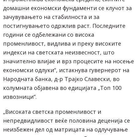
домашни економски фундаменти се клучот за
зачувувањето на стабилноста и за
постигнувањето одржлив раст. Последните
години се одбележани со висока
променливост, видлива и преку високите
индекси на светската неизвесност, што
значително влијае и врз процесите на носење
економски одлуки“, истакнува гувернерот на
Народната банка, д-р Трајко Славески, во
колумната објавена во едицијата „Топ 100
извозници“.
„Високата светска променливост и
непредвидливост веќе половина деценија се
неизбежен дел од матрицата на одлучување