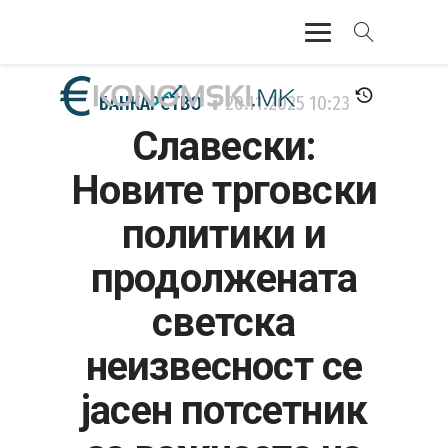
АКТУЕЛНО
БАНКАРСТВО
20.11.2025
10:23
Славески:
ЕКОНОМИЈА
Новите трговски
ФИНАНСИИ
политики и
БАНКАРСТВО
продолжената
ЖИВОТ
светска
МОЗАИК
неизвесност се
јасен потсетник