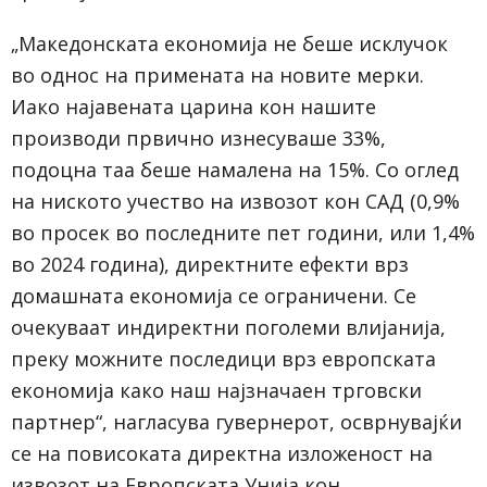
„Македонската економија не беше исклучок
во однос на примената на новите мерки.
Иако најавената царина кон нашите
производи првично изнесуваше 33%,
подоцна таа беше намалена на 15%. Со оглед
на ниското учество на извозот кон САД (0,9%
во просек во последните пет години, или 1,4%
во 2024 година), директните ефекти врз
домашната економија се ограничени. Се
очекуваат индиректни поголеми влијанија,
преку можните последици врз европската
економија како наш најзначаен трговски
партнер“, нагласува гувернерот, осврнувајќи
се на повисоката директна изложеност на
извозот на Европската Унија кон