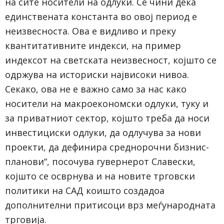
на сите носители на одлуки. Се чини дека
единствената константа во овој период е
неизвесноста. Ова е видливо и преку
квантитативните индекси, на пример
индексот на светската неизвесност, којшто се
одржува на историски највисоки нивоа.
Секако, ова не е важно само за нас како
носители на макроекономски одлуки, туку и
за приватниот сектор, којшто треба да носи
инвестициски одлуки, да одлучува за нови
проекти, да дефинира среднорочни бизнис-
планови“, посочува гувернерот Славески,
којшто се осврнува и на новите трговски
политики на САД коишто создадоа
дополнителни притисоци врз меѓународната
трговија.