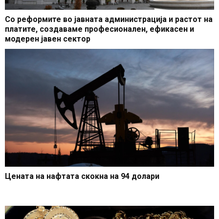
Со реформите во јавната администрација и растот на
платите, создаваме професионален, ефикасен и
модерен јавен сектор
Цената на нафтата скокна на 94 долари