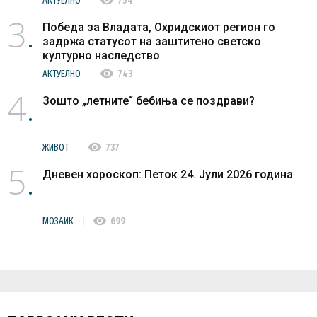
АКТУЕЛНО
754
3
Победа за Владата, Охридскиот регион го
задржа статусот на заштитено светско
културно наследство
visibility
АКТУЕЛНО
743
4
Зошто „летните“ бебиња се поздрави?
visibility
ЖИВОТ
737
5
Дневен хороскоп: Петок 24. Јули 2026 година
visibility
МОЗАИК
699