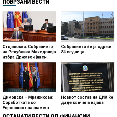
ПОВРЗАНИ ВЕСТИ
Стојаноски: Собранието
Собранието ќе ја одржи
на Република Македонија
84.седница
избра Државен јавен
обвинител
Димовска – Мражикова:
Новиот состав на ДИК ќе
Соработката со
даде свечена изјава
Европскиот парламент
има јасна цел и опипливи
ОСТАНАТИ ВЕСТИ ОД
ФИНАНСИИ