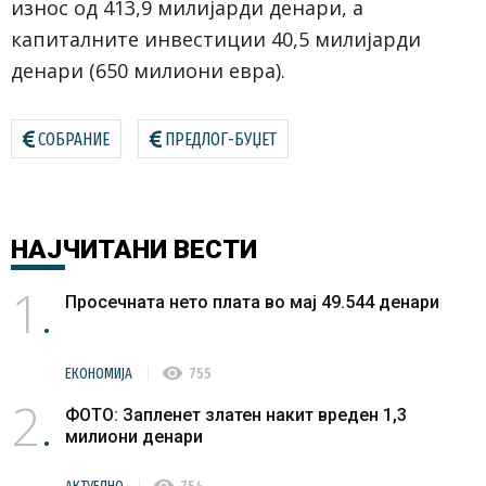
износ од 413,9 милијарди денари, а
капиталните инвестиции 40,5 милијарди
денари (650 милиони евра).
СОБРАНИЕ
ПРЕДЛОГ-БУЏЕТ
НАЈЧИТАНИ
ВЕСТИ
1
Просечната нето плата во мај 49.544 денари
visibility
ЕКОНОМИЈА
755
2
ФОТО: Запленет златен накит вреден 1,3
милиони денари
visibility