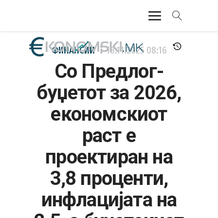
АКТУЕЛНО
ФИНАНСИИ
18.11.2025
08:16
Со Предлог-
ЕКОНОМИЈА
буџетот за 2026,
ФИНАНСИИ
економскиот
БАНКАРСТВО
раст е
ЖИВОТ
проектиран на
МОЗАИК
3,8 проценти,
инфлацијата на