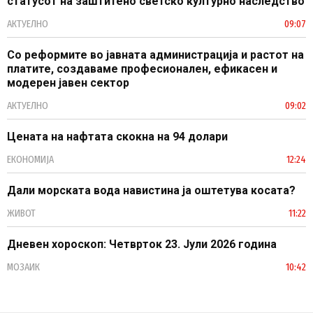
статусот на заштитено светско културно наследство
АКТУЕЛНО
09:07
Со реформите во јавната администрација и растот на
платите, создаваме професионален, ефикасен и
модерен јавен сектор
АКТУЕЛНО
09:02
Цената на нафтата скокна на 94 долари
ЕКОНОМИЈА
12:24
Дали морската вода навистина ја оштетува косата?
ЖИВОТ
11:22
Дневен хороскоп: Четврток 23. Јули 2026 година
МОЗАИК
10:42