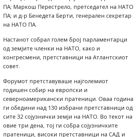
ПА; Маркош Перестрело, претседател на НАТО
ПА; и д-р Бенедета Берти, генерален секретар
на НАТО ПА.
Настанот собрал голем број парламентарци
од земјите членки на НАТО, како и
конгресмени, претставници на Атлантскиот
совет.
Форумот претставуваше најголемиот
годишен собир на европски и
северноамерикански пратеници. Оваа година
ги обедини над 130 избрани претставници од
сите 32 сојузнички земји на НАТО. Во текот на
овие три дена, тој ги собра сојузничките
пратеници, високи претставници на САД и