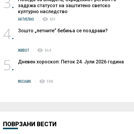
3
задржа статусот на заштитено светско
културно наследство
visibility
АКТУЕЛНО
651
4
Зошто „летните“ бебиња се поздрави?
visibility
ЖИВОТ
649
5
Дневен хороскоп: Петок 24. Јули 2026 година
visibility
МОЗАИК
598
ПОВРЗАНИ ВЕСТИ