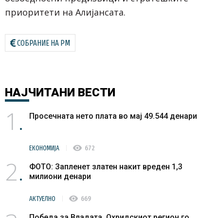
приоритети на Алијансата.
СОБРАНИЕ НА РМ
НАЈЧИТАНИ
ВЕСТИ
1
Просечната нето плата во мај 49.544 денари
visibility
ЕКОНОМИЈА
672
2
ФОТО: Запленет златен накит вреден 1,3
милиони денари
visibility
АКТУЕЛНО
669
Победа за Владата, Охридскиот регион го