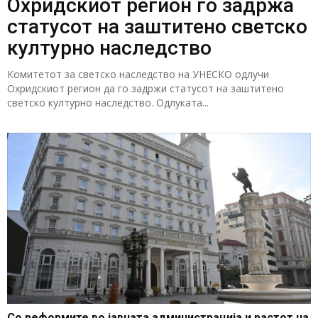
Охридскиот регион го задржа
статусот на заштитено светско
културно наследство
Комитетот за светско наследство на УНЕСКО одлучи
Охридскиот регион да го задржи статусот на заштитено
светско културно наследство. Одлуката...
Со реформите во јавната администрација и растот на