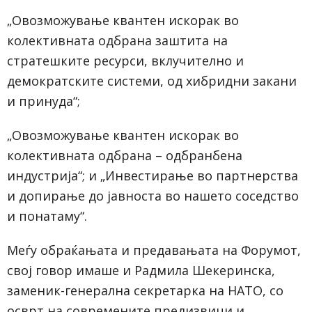
„Овозможување квантен искорак во
колективната одбрана заштита на
стратешките ресурси, вклучително и
демократските системи, од хибридни закани
и принуда“;
„Овозможување квантен искорак во
колективната одбрана – одбранбена
индустрија“; и „Инвестирање во партнерства
и допирање до јавноста во нашето соседство
и понатаму“.
Меѓу обраќањата и предавањата на Форумот,
свој говор имаше и Радмила Шекеринска,
заменик-генерална секретарка на НАТО, со
осврт на современите предизвици и