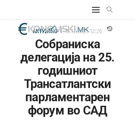
АКТУЕЛНО
АКТУЕЛНО
10.12.2025
12:26
Собраниска
ЕКОНОМИЈА
делегација на 25.
ФИНАНСИИ
годишниот
БАНКАРСТВО
Трансатлантски
ЖИВОТ
парламентарен
МОЗАИК
форум во САД