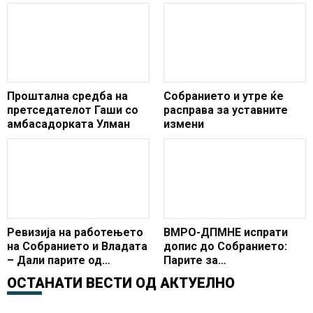
Проштална средба на
Собранието и утре ќе
претседателот Гаши со
расправа за уставните
амбасадорката Улман
измени
Ревизија на работењето
ВМРО-ДПМНЕ испрати
на Собранието и Владата
допис до Собранието:
– Дали парите од
Парите за
буџетот се незаконски
референдумска кампања
ОСТАНАТИ ВЕСТИ ОД
АКТУЕЛНО
доделени за водење на
се погрешна одлука
кампањата за