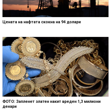
Цената на нафтата скокна на 94 долари
ФОТО: Запленет златен накит вреден 1,3 милиони
денари