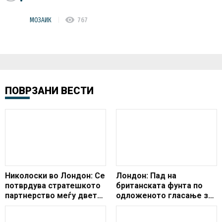
visibility
МОЗАИК
767
ПОВРЗАНИ ВЕСТИ
Николоски во Лондон: Се
Лондон: Пад на
потврдува стратешкото
британската фунта по
партнерство меѓу двете
одложеното гласање за
земји, економијата и
Брегзит
инвестициите приориет