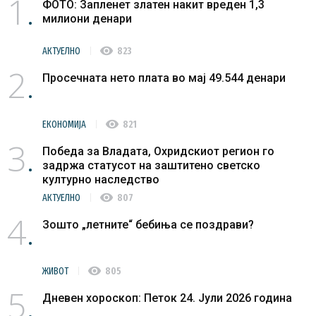
1
ФОТО: Запленет златен накит вреден 1,3
милиони денари
visibility
АКТУЕЛНО
823
2
Просечната нето плата во мај 49.544 денари
visibility
ЕКОНОМИЈА
821
3
Победа за Владата, Охридскиот регион го
задржа статусот на заштитено светско
културно наследство
visibility
АКТУЕЛНО
807
4
Зошто „летните“ бебиња се поздрави?
visibility
ЖИВОТ
805
5
Дневен хороскоп: Петок 24. Јули 2026 година