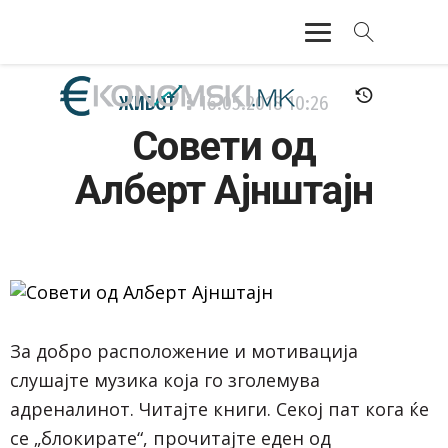
АКТУЕЛНО
ЖИВОТ
16.05.2018
10:26
Совети од
ЕКОНОМИЈА
Алберт Ајнштајн
ФИНАНСИИ
БАНКАРСТВО
ЖИВОТ
МОЗАИК
За добро расположение и мотивација
слушајте музика која го зголемува
адреналинот. Читајте книги. Секој пат кога ќе
се „блокирате“, прочитајте еден од