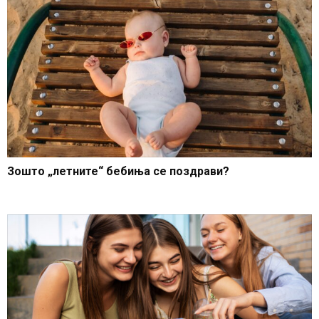
Зошто „летните“ бебиња се поздрави?