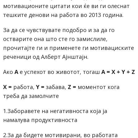
мотивационите цитати кои ќе ви ги олеснат
тешките денови на работа во 2013 година.
За да се чувствувате подобро и за да го
остварите она што сте го замислиле,
прочитајте ги и применете ги мотивациските
реченици од Алберт Ајнштајн.
Ако
А
е успехот во животот, тогаш
А =
X + Y + Z
X =
работа,
Y
=
забава,
Z
=
моментот кога
треба да замолчите
1.Заборавете на негативноста која ја
намалува продуктивноста
2.За да бидете мотивирани, во работата