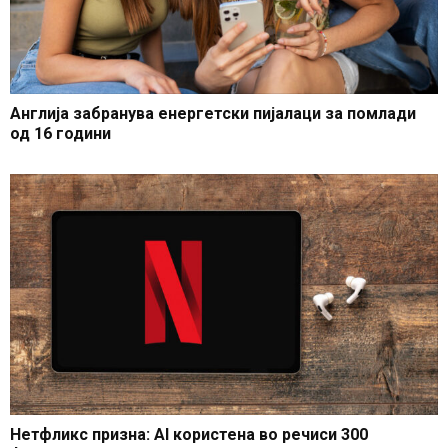
Англија забранува енергетски пијалаци за помлади
од 16 години
Нетфликс призна: AI користена во речиси 300