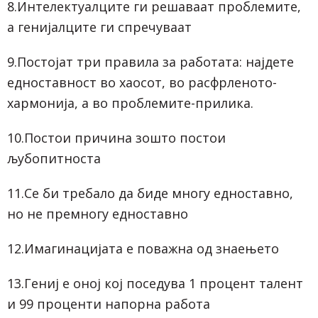
8.Интелектуалците ги решаваат проблемите,
а генијалците ги спречуваат
9.Постојат три правила за работата: најдете
едноставност во хаосот, во расфрленото-
хармонија, а во проблемите-прилика.
10.Постои причина зошто постои
љубопитноста
11.Се би требало да биде многу едноставно,
но не премногу едноставно
12.Имагинацијата е поважна од знаењето
13.Гениј е оној кој поседува 1 процент талент
и 99 проценти напорна работа