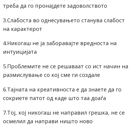
треба да го пронајдете задоволството
3.Слабоста во однесувањето станува слабост
на карактерот
4.Никогаш не ја заборавајте вредноста на
интуицијата
5.Проблемите не се решаваат со ист начин на
размислување со кој сме ги создале
6.Тајната на креативноста е да знаете да го
сокриете патот од каде што таа доаѓа
7.Тој, кој никогаш не направил грешка, не се
осмелил да направи ништо ново