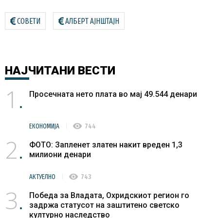
СОВЕТИ
АЛБЕРТ АЈНШТАЈН
НАЈЧИТАНИ
ВЕСТИ
1
Просечната нето плата во мај 49.544 денари
visibility
ЕКОНОМИЈА
744
2
ФОТО: Запленет златен накит вреден 1,3
милиони денари
visibility
АКТУЕЛНО
743
3
Победа за Владата, Охридскиот регион го
задржа статусот на заштитено светско
културно наследство