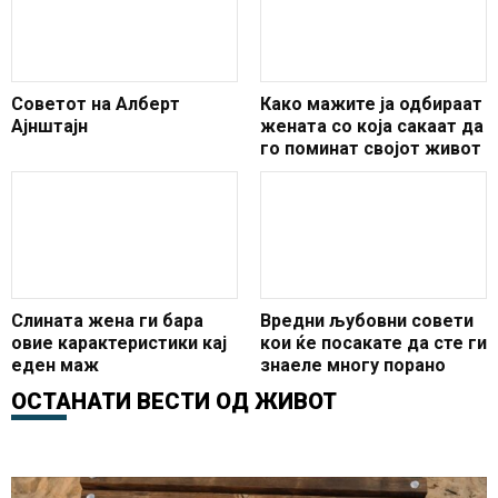
Советот на Алберт
Како мажите ја одбираат
Ајнштајн
жената со која сакаат да
го поминат својот живот
Слината жена ги бара
Вредни љубовни совети
овие карактеристики кај
кои ќе посакате да сте ги
еден маж
знаеле многу порано
ОСТАНАТИ ВЕСТИ ОД
ЖИВОТ