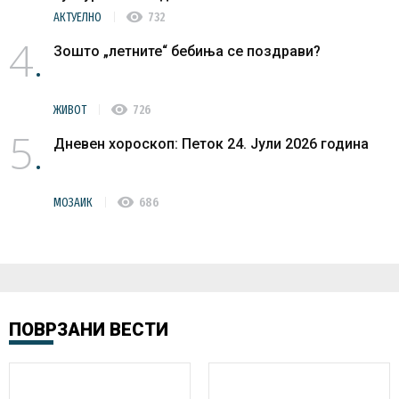
visibility
АКТУЕЛНО
732
4
Зошто „летните“ бебиња се поздрави?
visibility
ЖИВОТ
726
5
Дневен хороскоп: Петок 24. Јули 2026 година
visibility
МОЗАИК
686
ПОВРЗАНИ ВЕСТИ