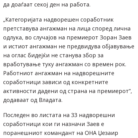
да доаѓаат секој ден на работа.
„Категоријата надворешен соработник
претставува ангажман на лица според лична
одлука, во случајов на премиерот Зоран Заев
и истиот ангажман не предвидува објавување
на оглас бидејќи не станува збор за
вработување туку ангажман со времен рок.
Работниот ангажман на надворешните
соработници зависи од конкретните
активности дадени од страна на премиерот“,
додаваат од Владата.
Последен во листата на 33 надворешни
соработници кои ги назначи Заев е
поранешниот командант на ОНА Џезаир