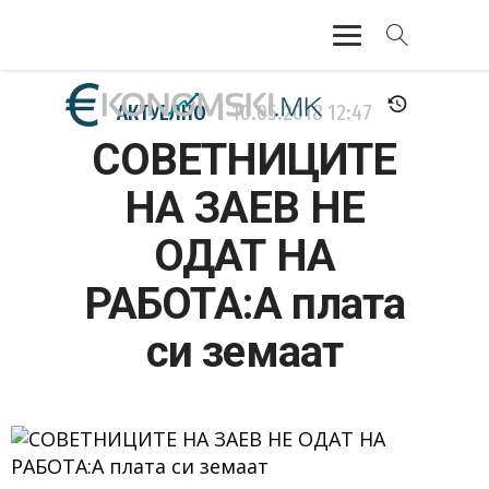
АКТУЕЛНО
АКТУЕЛНО
10.05.2018
12:47
СОВЕТНИЦИТЕ
ЕКОНОМИЈА
НА ЗАЕВ НЕ
ФИНАНСИИ
ОДАТ НА
БАНКАРСТВО
РАБОТА:А плата
ЖИВОТ
си земаат
МОЗАИК