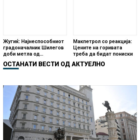
ветувања
поим за што станува
збор!“
Жугиќ: Најнеспособниот
Макпетрол со реакција:
градоначалник Шилегов
Цените на горивата
доби метла од
треба да бидат пониски
партиските кругови, но
ОСТАНАТИ ВЕСТИ ОД
АКТУЕЛНО
проблемот е неговата
неработа како
градоначалник