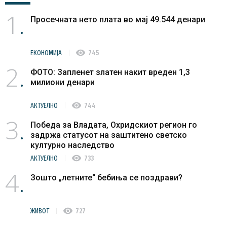
1
Просечната нето плата во мај 49.544 денари
visibility
ЕКОНОМИЈА
745
2
ФОТО: Запленет златен накит вреден 1,3
милиони денари
visibility
АКТУЕЛНО
744
3
Победа за Владата, Охридскиот регион го
задржа статусот на заштитено светско
културно наследство
visibility
АКТУЕЛНО
733
4
Зошто „летните“ бебиња се поздрави?
visibility
ЖИВОТ
727