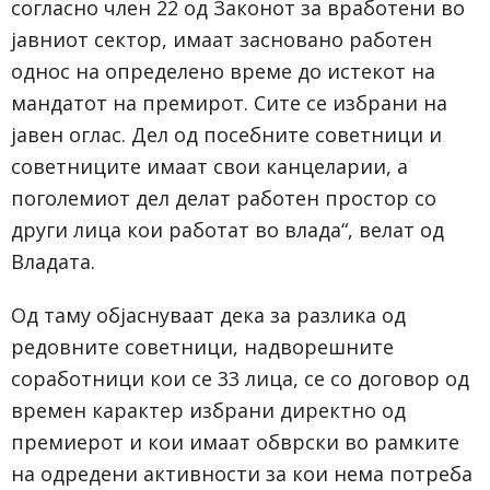
согласно член 22 од Законот за вработени во
јавниот сектор, имаат засновано работен
однос на определено време до истекот на
мандатот на премирот. Сите се избрани на
јавен оглас. Дел од посебните советници и
советниците имаат свои канцеларии, а
поголемиот дел делат работен простор со
други лица кои работат во влада“, велат од
Владата.
Од таму објаснуваат дека за разлика од
редовните советници, надворешните
соработници кои се 33 лица, се со договор од
времен карактер избрани директно од
премиерот и кои имаат обврски во рамките
на одредени активности за кои нема потреба