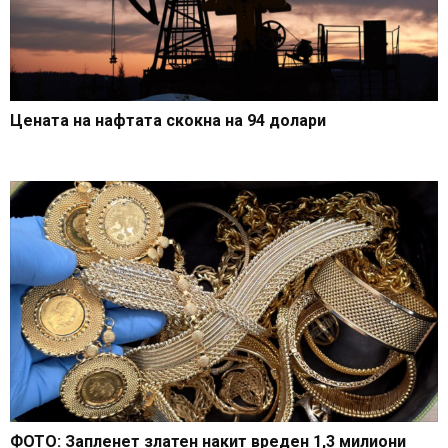
Цената на нафтата скокна на 94 долари
ФОТО: Запленет златен накит вреден 1,3 милиони