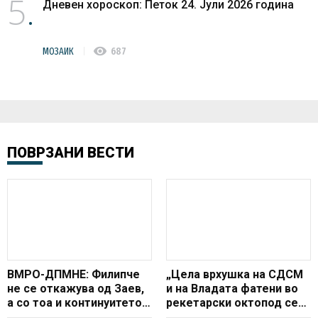
5
Дневен хороскоп: Петок 24. Јули 2026 година
visibility
МОЗАИК
687
ПОВРЗАНИ ВЕСТИ
ВМРО-ДПМНЕ: Филипче
„Цела врхушка на СДСМ
не се откажува од Заев,
и на Владата фатени во
а со тоа и континуитетот
рекетарски октопод сега
во политиките и лажните
се перат дека немале