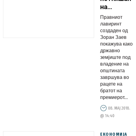
на
договорот
Правниот
за
лавиринт
земјиштет
создаден од
Зоран Заев
кое го
покажува како
продал
државно
Зоран
земјиште под
Заев,
владение на
општината
бизнисот
завршува во
со
рацете на
парцелите
братот на
е околу 2
премиерот...
милијарди
08. МАЈ 2018.
денари
@ 14:40
ЕКОНОМИЈА