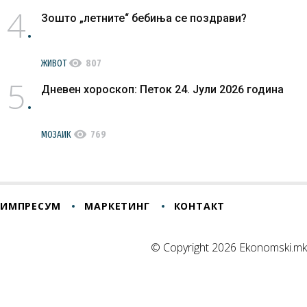
4
Зошто „летните“ бебиња се поздрави?
visibility
ЖИВОТ
807
5
Дневен хороскоп: Петок 24. Јули 2026 година
visibility
МОЗАИК
769
ИМПРЕСУМ
МАРКЕТИНГ
КОНТАКТ
© Copyright 2026 Ekonomski.mk