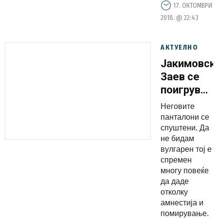
17. ОКТОМВРИ
2018. @ 22:43
АКТУЕЛНО
Јакимовск
Заев се
поигруваш
со луѓето
Неговите
од 27-ми
панталони се
април, а
спуштени. Да
не бидам
сега
вулгарен тој е
пантолони
спремен
му се
многу повеќе
спуштени
да даде
отколку
амнестија и
помирување.