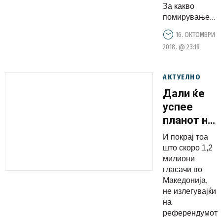
За какво
помирување...
16. ОКТОМВРИ
2018. @ 23:19
АКТУЕЛНО
Дали ќе
успее
планот на
Заев
И покрај тоа
преку 80
што скоро 1,2
пратеници
милиони
гласачи во
да ја
Македонија,
изигра
не излегувајќи
волјата на
на
скоро 1,2
референдумот