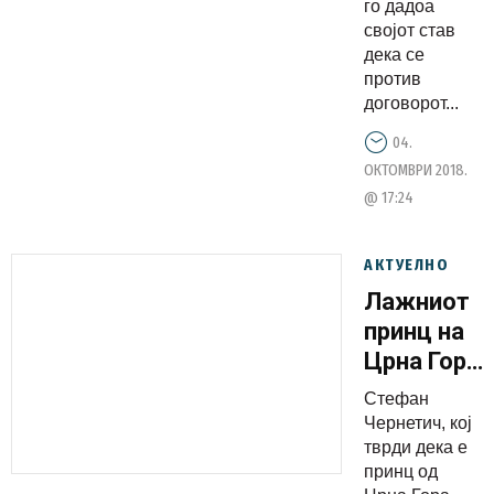
го дадоа
милиони
својот став
граѓани
дека се
кои
против
кажаа
договорот...
„НЕ“ за
04.
договорот
ОКТОМВРИ 2018.
со Грција?
@ 17:24
АКТУЕЛНО
Лажниот
принц на
Црна Гора
го
Стефан
одликуваш
Чернетич, кој
Зоран
тврди дека е
принц од
Заев