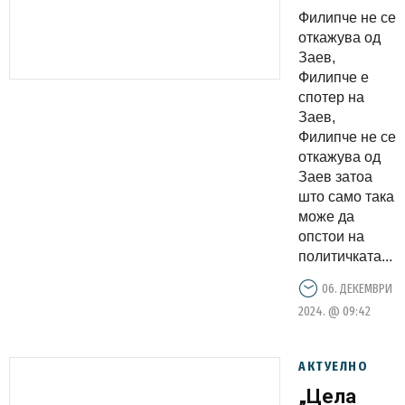
не се
Филипче не се
откажува
откажува од
од Заев, а
Заев,
Филипче е
со тоа и
спотер на
континуит
Заев,
во
Филипче не се
политикит
откажува од
Заев затоа
и
што само така
лажните
може да
ветувања
опстои на
политичката...
06. ДЕКЕМВРИ
2024. @ 09:42
АКТУЕЛНО
„Цела