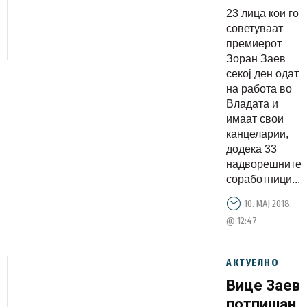
НА
23 лица кои го
РАБОТА:А
советуваат
плата си
премиерот
Зоран Заев
земаат
секој ден одат
на работа во
Владата и
имаат свои
канцеларии,
додека 33
надворешните
соработници...
10. МАЈ 2018.
@ 12:47
АКТУЕЛНО
Вице Заев
потпишан