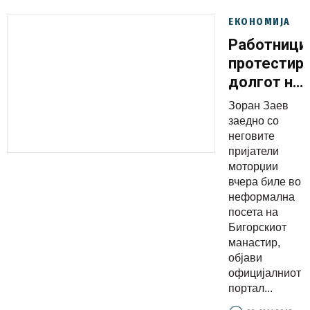
ЕКОНОМИЈА
Работници
протестира
долгот на
државата
Зоран Заев
расте,
заедно со
идентитет
неговите
пријатели
се
моторџии
продава,
вчера биле во
Заев се
неформална
вози на
посета на
Бигорскиот
мотор
манастир,
(фото)
објави
официјалниот
портал...