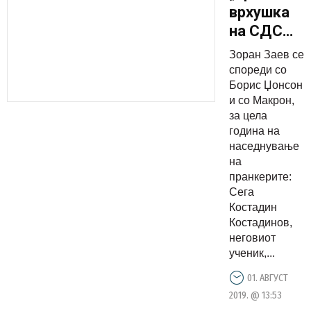
врхушка
на СДСМ
и на
Зоран Заев се
Владата
спореди со
фатени во
Борис Џонсон
и со Макрон,
рекетарск
за цела
октопод
година на
сега се
наседнување
перат
на
пранкерите:
дека
Сега
немале
Костадин
поим за
Костадинов,
што
неговиот
станува
ученик,...
збор!“
01. АВГУСТ
2019. @ 13:53