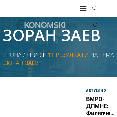
АКТУЕЛНО
ЗОРАН ЗАЕВ
ЕКОНОМИЈА
ФИНАНСИИ
ПРОНАЈДЕНИ СЕ
11 РЕЗУЛТАТИ
НА ТЕМА
„ЗОРАН ЗАЕВ“
БАНКАРСТВО
ЖИВОТ
МОЗАИК
АКТУЕЛНО
ВМРО-
ДПМНЕ:
Филипче