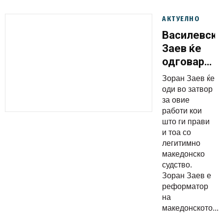
АКТУЕЛНО
Василевска
Заев ќе
одговара
за
Зоран Заев ќе
пазарењет
оди во затвор
со
за овие
работи кои
човечки
што ги прави
животи
и тоа со
легитимно
македонско
судство.
Зоран Заев е
реформатор
на
македонското...