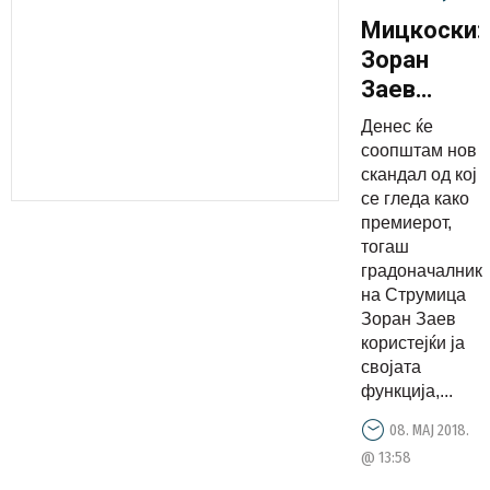
Мицкоски:
Зоран
Заев
продал
Денес ќе
земјиште
соопштам нов
кое
скандал од кој
се гледа како
завршило
премиерот,
во рацете
тогаш
на Вице
градоначалник
Заев
на Струмица
Зоран Заев
користејќи ја
својата
функција,...
08. МАЈ 2018.
@ 13:58