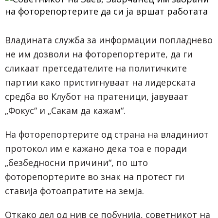
Владината служба за информации попладнево
не им дозволи на фоторепортерите, да ги
сликаат претседателите на политичките
партии како пристигнуваат на лидерската
средба во Клубот на пратеници, јавуваат
„Фокус“ и „Сакам да кажам“.
На фоторепортерите од страна на владиниот
протокол им е кажано дека тоа е поради
„безбедносни причини“, по што
фоторепортерите во знак на протест ги
ставија фотоапратите на земја.
Откако дел од нив се побунија, советникот на