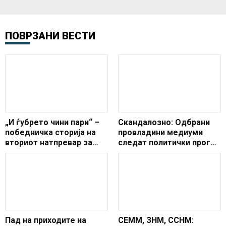
ПОВРЗАНИ ВЕСТИ
„И ѓубрето чини пари“ –
Скандалозно: Одбрани
победничка сторија на
провладини медиуми
вториот натпревар за
следат политички прогон
зелена економија
врз Груевски во живо
Пад на приходите на
СЕММ, ЗНМ, ССНМ: