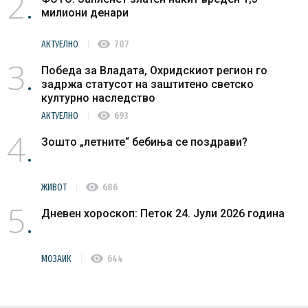
2
милиони денари
visibility
АКТУЕЛНО
707
3
Победа за Владата, Охридскиот регион го
задржа статусот на заштитено светско
културно наследство
visibility
АКТУЕЛНО
693
4
Зошто „летните“ бебиња се поздрави?
visibility
ЖИВОТ
686
5
Дневен хороскоп: Петок 24. Јули 2026 година
visibility
МОЗАИК
644