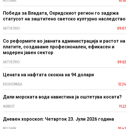
МОЗАИК
10:18
Победа за Владата, Охридскиот регион го задржа
статусот на заштитено светско културно наследство
АКТУЕЛНО
09:07
Со реформите во јавната администрација и растот на
платите, создаваме професионален, ефикасен и
модерен јавен сектор
АКТУЕЛНО
09:02
Цената на нафтата скокна на 94 долари
ЕКОНОМИЈА
12:24
Дали морската вода навистина ја оштетува косата?
ЖИВОТ
11:22
Дневен хороскоп: Четврток 23. Јули 2026 година
МОЗАИК
10:42