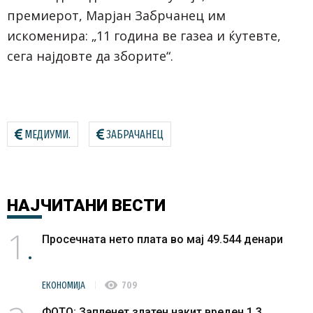
премиерот, Марјан Забрчанец им
искоменира: „11 година ве газеа и ќутевте,
сега најдовте да зборите“.
МЕДИУМИ.
ЗАБРАЧАНЕЦ
НАЈЧИТАНИ
ВЕСТИ
1
Просечната нето плата во мај 49.544 денари
visibility
ЕКОНОМИЈА
709
ФОТО: Запленет златен накит вреден 1,3