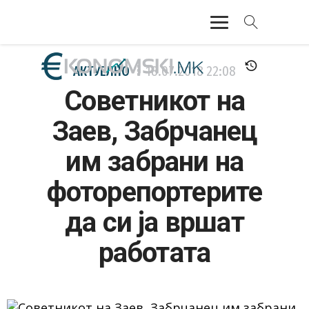
АКТУЕЛНО
АКТУЕЛНО
18.07.2018
22:08
Советникот на
ЕКОНОМИЈА
Заев, Забрчанец
ФИНАНСИИ
им забрани на
БАНКАРСТВО
фоторепортерите
ЖИВОТ
да си ја вршат
МОЗАИК
работата