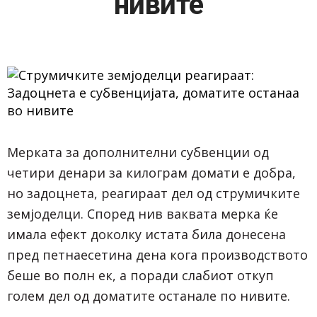
нивите
Мерката за дополнителни субвенции од
четири денари за килограм домати е добра,
но задоцнета, реагираат дел од струмичките
земјоделци. Според нив ваквата мерка ќе
имала ефект доколку истата била донесена
пред петнаесетина дена кога производството
беше во полн ек, а поради слабиот откуп
голем дел од доматите останале по нивите.