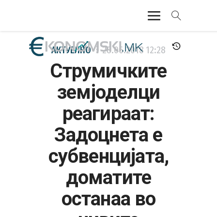
АКТУЕЛНО
АКТУЕЛНО
28.06.2018
12:28
Струмичките
ЕКОНОМИЈА
земјоделци
ФИНАНСИИ
реагираат:
БАНКАРСТВО
Задоцнета е
ЖИВОТ
субвенцијата,
МОЗАИК
доматите
останаа во