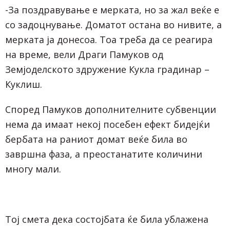
-За поздравување е мерката, но за жал веќе е
со задоцнување. Доматот остана во нивите, а
мерката ја донесоа. Тоа треба да се реагира
на време, вели Драги Памуков од
Земјоделското здружение Кукла градинар –
Куклиш.
Според Памуков дополнителните субвенции
нема да имаат некој посебен ефект бидејќи
бербата на раниот домат веќе била во
завршна фаза, а преостанатите количини
многу мали.
Тој смета дека состојбата ќе била ублажена