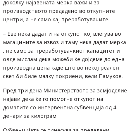
доколку најавената мерка важи и за
производството предадено во откупните
центри, а не само кај преработувачите.
– Еве нека дадат и на откупот кој влегува во
магацините за извоз и таму нека дадат мерка
, не само за преработувачкиот капацитет и
овде мислам дека можеби ќе дојдеме до една
производна цена каде што во некој реален
свет би биле малку покриени, вели Памуков.
Пред три дена Министерството за земјоделие
најави дека ќе го помогне откупот на
доматите со интервентна субвенција од 4
денари за килограм.
Субвенцијата се однесува за предадени