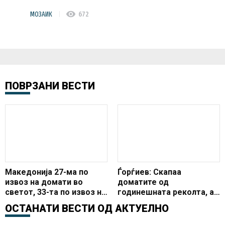
visibility
МОЗАИК
672
ПОВРЗАНИ ВЕСТИ
Македонија 27-ма по
Ѓорѓиев: Скапаа
извоз на домати во
доматите од
светот, 33-та по извоз на
годинешната реколта, а
лубеници
Заев и Димитров не
ОСТАНАТИ ВЕСТИ ОД
АКТУЕЛНО
успеаја да испорачаат
реформи за преговори со