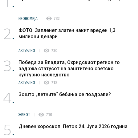
1
visibility
ЕКОНОМИЈА
732
2
ФОТО: Запленет златен накит вреден 1,3
милиони денари
visibility
АКТУЕЛНО
730
3
Победа за Владата, Охридскиот регион го
задржа статусот на заштитено светско
културно наследство
visibility
АКТУЕЛНО
718
4
Зошто „летните“ бебиња се поздрави?
visibility
ЖИВОТ
710
5
Дневен хороскоп: Петок 24. Јули 2026 година