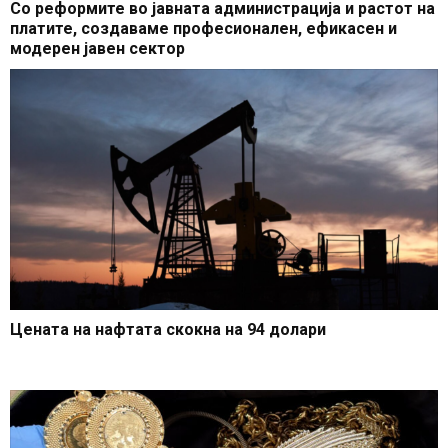
Со реформите во јавната администрација и растот на
платите, создаваме професионален, ефикасен и
модерен јавен сектор
Цената на нафтата скокна на 94 долари