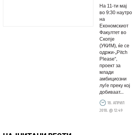
Како
На 11-ти мај
идната
во 9:30 наутро
работа и
на
Економскиот
пракса во
Факултет во
странство
Скопје
стануваат
(УКИМ), ќе се
реалност?
одржи-„Pitch
Please“,
проект за
млади
амбициозни
луѓе преку кој
добиваат...
18. АПРИЛ
2018. @ 12:49