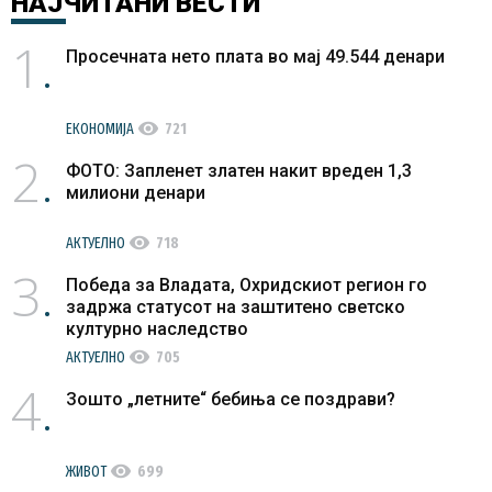
НАЈЧИТАНИ
ВЕСТИ
1
Просечната нето плата во мај 49.544 денари
visibility
ЕКОНОМИЈА
721
2
ФОТО: Запленет златен накит вреден 1,3
милиони денари
visibility
АКТУЕЛНО
718
3
Победа за Владата, Охридскиот регион го
задржа статусот на заштитено светско
културно наследство
visibility
АКТУЕЛНО
705
4
Зошто „летните“ бебиња се поздрави?
visibility
ЖИВОТ
699