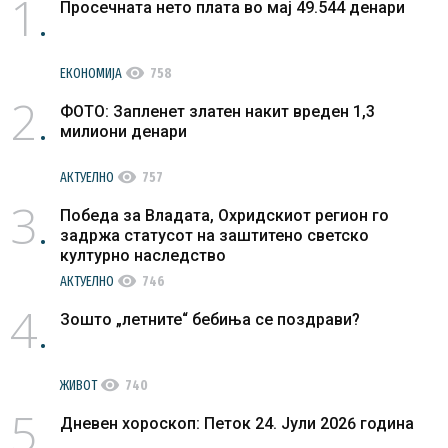
1
Просечната нето плата во мај 49.544 денари
visibility
ЕКОНОМИЈА
758
2
ФОТО: Запленет златен накит вреден 1,3
милиони денари
visibility
АКТУЕЛНО
757
3
Победа за Владата, Охридскиот регион го
задржа статусот на заштитено светско
културно наследство
visibility
АКТУЕЛНО
746
4
Зошто „летните“ бебиња се поздрави?
visibility
ЖИВОТ
740
5
Дневен хороскоп: Петок 24. Јули 2026 година