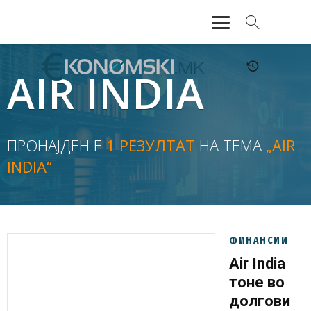
АКТУЕЛНО
AIR INDIA
ЕКОНОМИЈА
ФИНАНСИИ
ПРОНАЈДЕН Е
1 РЕЗУЛТАТ
НА ТЕМА
„AIR
INDIA“
БАНКАРСТВО
ЖИВОТ
МОЗАИК
ФИНАНСИИ
Air India
тоне во
долгови