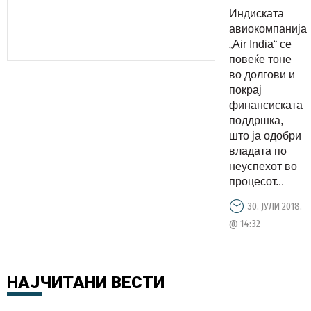
Индиската
авиокомпанија
„Air India“ се
повеќе тоне
во долгови и
покрај
финансиската
поддршка,
што ја одобри
владата по
неуспехот во
процесот...
30. ЈУЛИ 2018.
@ 14:32
НАЈЧИТАНИ
ВЕСТИ